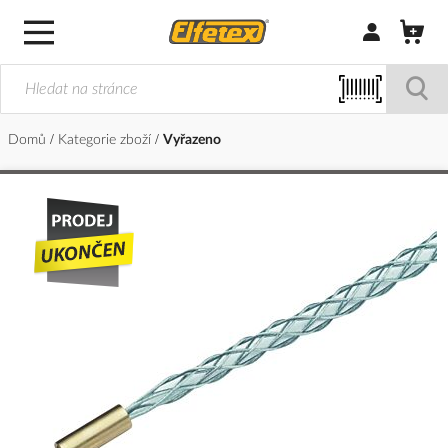
Přihlásit/Regi
Domů
Kategorie zboží
Vyřazeno
Přeskočit
na
konec
galerie
s
obrázky