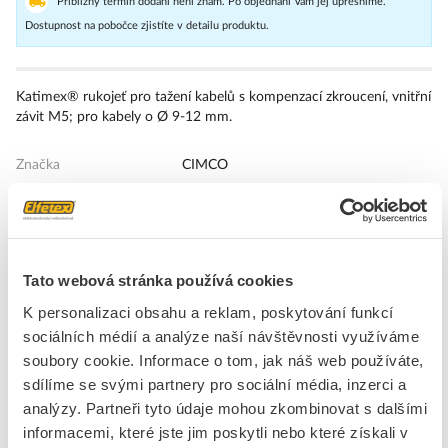
Přibližný termín dodání není znám. Po objednání Vám jej upřesníme.
Dostupnost na pobočce zjistíte v detailu produktu.
Katimex® rukojeť pro tažení kabelů s kompenzací zkroucení, vnitřní
závit M5; pro kabely o Ø 9-12 mm.
Značka
CIMCO
Kabelové zatahovací punčochy
Tvar hlavice
Kulatá hlava
Tato webová stránka používá cookies
Materiál
Ocel
Pro kabely o průměru od
9 - 12 mm
K personalizaci obsahu a reklam, poskytování funkcí
/ do
sociálních médií a analýze naší návštěvnosti využíváme
Otočná hlava
Ne
soubory cookie. Informace o tom, jak náš web používáte,
sdílíme se svými partnery pro sociální média, inzerci a
Typ hlavy
úhlové
analýzy. Partneři tyto údaje mohou zkombinovat s dalšími
informacemi, které jste jim poskytli nebo které získali v