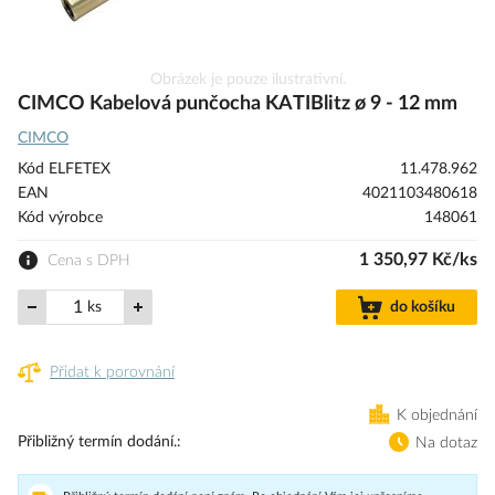
Přeskočit
Obrázek je pouze ilustrativní.
na
CIMCO Kabelová punčocha KATIBlitz ø 9 - 12 mm
začátek
CIMCO
galerie
s
Kód ELFETEX
11.478.962
obrázky
EAN
4021103480618
Kód výrobce
148061
1 350,97 Kč/ks
Cena s DPH
ks
do košíku
Přidat k porovnání
K objednání
Přibližný termín dodání.
Na dotaz