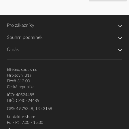
Pro zákazníky
Souhrn podmínek
O nás
Elfetex, spol. s r.o.
Hřbitovní 31a
Plzeň 312 00
Česká republika
IČO: 40524485
DIČ: CZ40524485
GPS: 49.75348, 13.43168
Kontakt e-shop:
Po - Pá: 7:00 - 15:30