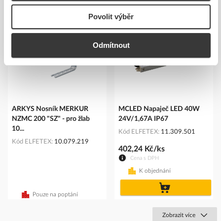
Podobné produkty
Povolit výběr
Odmítnout
ARKYS Nosník MERKUR
MCLED Napaječ LED 40W
NZMC 200 "SZ" - pro žlab
24V/1,67A IP67
10...
Kód ELFETEX
11.309.501
Kód ELFETEX
10.079.219
402,24 Kč/ks
Cena s DPH
K objednání
do
košíku
Pouze na poptání
Zobrazit více