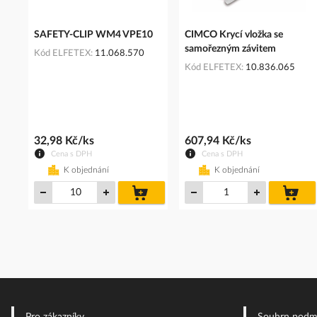
SAFETY-CLIP WM4 VPE10
CIMCO Krycí vložka se
samořezným závitem
Kód ELFETEX
11.068.570
Kód ELFETEX
10.836.065
32,98 Kč/ks
607,94 Kč/ks
Cena s DPH
Cena s DPH
K objednání
K objednání
do
do
košíku
koš
Pro zákazníky
Souhrn podm