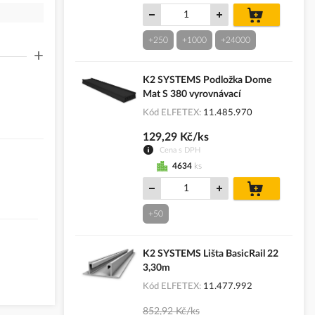
do
košíku
+250
+1000
+24000
+
K2 SYSTEMS Podložka Dome
Mat S 380 vyrovnávací
Kód ELFETEX
11.485.970
129,29 Kč/ks
Cena s DPH
4634
ks
do
košíku
+50
K2 SYSTEMS Lišta BasicRail 22
3,30m
Kód ELFETEX
11.477.992
852,92 Kč/ks