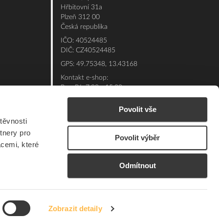
Hřbitovní 31a
Plzeň 312 00
Česká republika
IČO: 40524485
DIČ: CZ40524485
GPS: 49.75348, 13.43168
Kontakt e-shop:
Po - Pá: 7:00 - 15:30
Referent:
377 432 365
Povolit vše
Technická podpora: 377 432 311
těvnosti
E-mail:
eshop@elfetex.cz
tnery pro
Povolit výběr
acemi, které
Odmítnout
Zobrazit detaily
© 2026 Member of the Würth Group