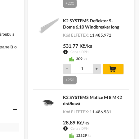
+200
K2 SYSTEMS Deflektor S-
Dome 6.10 Windbreaker long
šroubu s
Kód ELFETEX
11.485.972
531,77 Kč/ks
panelů o
Cena s DPH
309
ks
do
košíku
+250
K2 SYSTEMS Matice M 8 MK2
drážková
Kód ELFETEX
11.486.931
28,89 Kč/ks
Cena s DPH
12529
ks