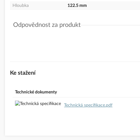
Hloubka
122.5 mm
Odpovědnost za produkt
GPSR Details
K2 Systems GmbH
Adresa: Haldenstraße 1, 71272 Renningen, Bundesrepublik Deuts
Telefon: +49(0) 7159 - 42059 - 0
E-mail:
info@k2-systems.com
www.k2-systems.com
Ke stažení
Technické dokumenty
Technická specifikace.pdf