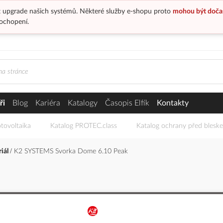
 upgrade našich systémů. Některé služby e-shopu proto
mohou být doča
ochopení.
ři
Blog
Kariéra
Katalogy
Časopis Elfík
Kontakty
tovoltaika
Katalog PROTEC.class
Katalog ochrany před blesk
riál
K2 SYSTEMS Svorka Dome 6.10 Peak