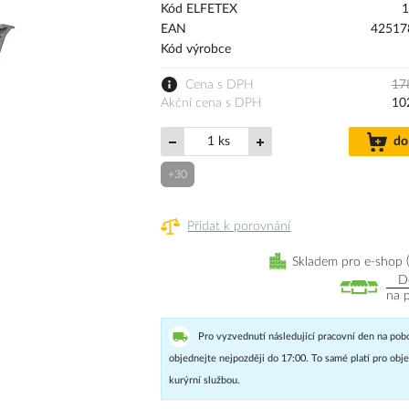
Kód ELFETEX
1
EAN
42517
Kód výrobce
Cena s DPH
17
Akční cena s DPH
10
ks
do
+30
Přidat k porovnání
Skladem pro e-shop
D
na 
Pro vyzvednutí následující pracovní den na pob
objednejte nejpozději do 17:00. To samé platí pro ob
kurýrní službou.