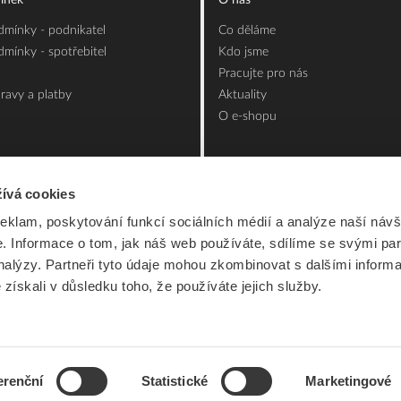
mínky - podnikatel
Co děláme
mínky - spotřebitel
Kdo jsme
Pracujte pro nás
ravy a platby
Aktuality
O e-shopu
ívá cookies
reklam, poskytování funkcí sociálních médií a analýze naší návš
 Informace o tom, jak náš web používáte, sdílíme se svými par
analýzy. Partneři tyto údaje mohou zkombinovat s dalšími inform
é získali v důsledku toho, že používáte jejich služby.
erenční
Statistické
Marketingové