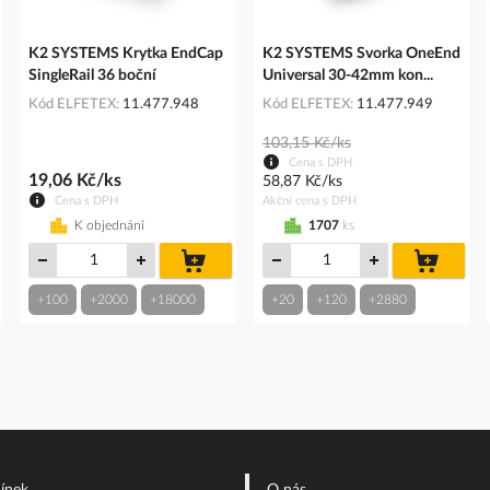
K2 SYSTEMS Krytka EndCap
K2 SYSTEMS Svorka OneEnd
SingleRail 36 boční
Universal 30-42mm kon...
Kód ELFETEX
11.477.948
Kód ELFETEX
11.477.949
103,15 Kč/ks
Cena s DPH
19,06 Kč/ks
58,87 Kč/ks
Cena s DPH
Akční cena s DPH
K objednání
1707
ks
do
do
košíku
košíku
+100
+2000
+18000
+20
+120
+2880
íku
ínek
O nás