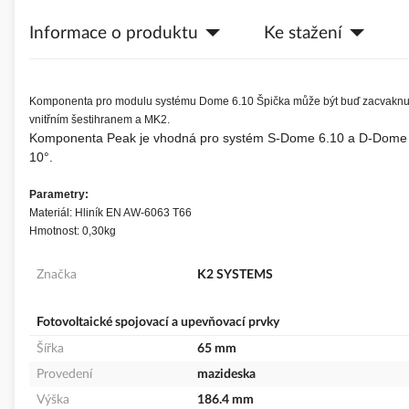
s
Informace o produktu
Ke stažení
obrázky
Komponenta pro modulu systému Dome 6.10 Špička může být buď zacvaknut
vnitřním šestihranem a MK2.
Komponenta Peak je vhodná pro systém S-Dome 6.10 a D-Dome 6.1
10°.
Parametry:
Materiál: Hliník EN AW-6063 T66
Hmotnost: 0,30kg
Značka
K2 SYSTEMS
Fotovoltaické spojovací a upevňovací prvky
Šířka
65 mm
Provedení
mazideska
Výška
186.4 mm