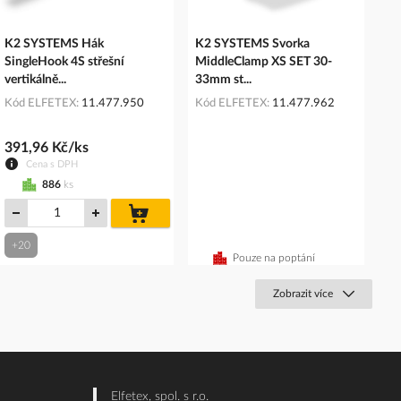
K2 SYSTEMS Hák
K2 SYSTEMS Svorka
SingleHook 4S střešní
MiddleClamp XS SET 30-
vertikálně...
33mm st...
Kód ELFETEX
11.477.950
Kód ELFETEX
11.477.962
391,96 Kč/ks
Cena s DPH
886
ks
do
košíku
+20
Pouze na poptání
Zobrazit více
Elfetex, spol. s r.o.