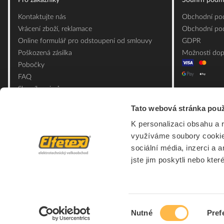
Kontaktujte nás
Obchodní pod
Vrácení zboží, reklamace
Obchodní pod
Online formulář pro odstoupení od smlouvy
GDPR
Poškozená zásilka
Možnosti dop
Pobočky
FAQ
Slovník pojmů
Mapa webu
Tato webová stránka použ
Ceník obalových materiálů
K personalizaci obsahu a 
využíváme soubory cookie.
sociální média, inzerci a 
jste jim poskytli nebo kter
Výběr
Nutné
Pref
souhlasu