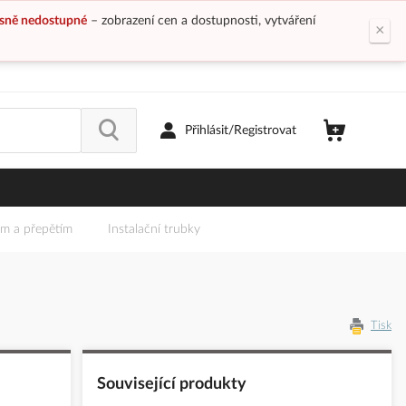
sně nedostupné
– zobrazení cen a dostupnosti, vytváření
×
Přihlásit/Registrovat
em a přepětím
Instalační trubky
Tisk
Související produkty