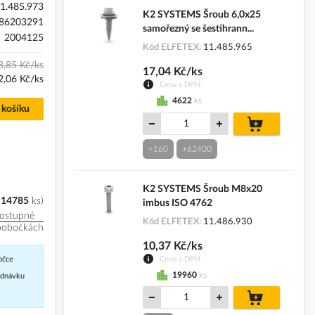
1.485.973
K2 SYSTEMS Šroub 6,0x25
86203291
samořezný se šestihrann...
2004125
Kód ELFETEX
11.485.965
8,85 Kč/ks
17,04 Kč/ks
2,06 Kč/ks
Cena s DPH
4622
ks
 košíku
do
košíku
+160
+62400
K2 SYSTEMS Šroub M8x20
14785
ks
imbus ISO 4762
ostupné
Kód ELFETEX
11.486.930
pobočkách
10,37 Kč/ks
Cena s DPH
očce
19960
ks
jednávku
do
košíku