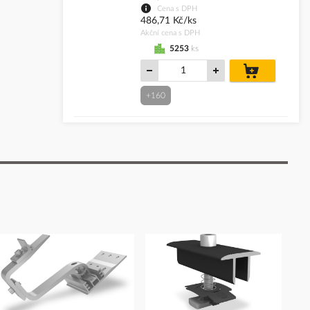
Cena s DPH
486,71 Kč/ks
Akční cena s DPH
5253
ks
do
košíku
+160