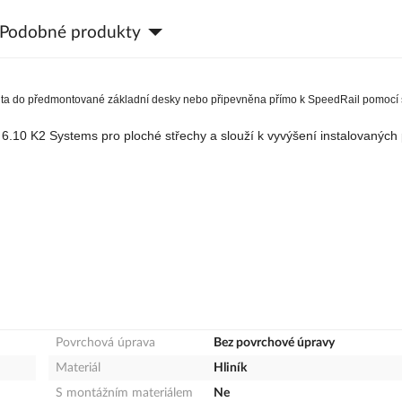
Podobné produkty
a do předmontované základní desky nebo připevněna přímo k SpeedRail pomocí 
0 K2 Systems pro ploché střechy a slouží k vyvýšení instalovaných 
Povrchová úprava
Bez povrchové úpravy
Materiál
Hliník
S montážním materiálem
Ne