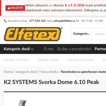
Vážení zákazníci, o víkendu
8. a 9. 8. 2026
bude probíhat
DŮLEŽITÉ
objednávek nebo zobrazení dokumentů. Děkujeme za p
Přejít
Kontakt e-shop:
377 432 365
nebo
eshop@elfetex.cz
Po - Pá: (7:00 - 15:30)
na
obsah
Kategorie
Kategorie zboží
O nás
Služby a poradenství
Partne
Katalog osvětlení
Katalog nářadí
Katalog prodlužek
Fo
Domů
Kategorie zboží
Fotovoltaika
Konstrukce a upevňovací mate
K2 SYSTEMS Svorka Dome 6.10 Peak
Přeskočit
na