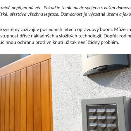
krajně nepříjemná věc. Pokud je to ale navíc spojeno s vaším domov
ízké, přestává všechna legrace. Domácnost je výsostné území a jako 
systémy zažívají v posledních letech opravdový boom. Může za 
dostupnost dříve nákladných a složitých technologií. Dopřát ro
činnou ochranu proti vniknutí už tak není žádný problém.