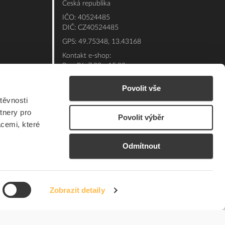
Česká republika
IČO: 40524485
DIČ: CZ40524485
GPS: 49.75348, 13.43168
Kontakt e-shop:
Po - Pá: 7:00 - 15:30
Referent:
377 432 365
Povolit vše
Technická podpora: 377 432 311
těvnosti
E-mail:
eshop@elfetex.cz
tnery pro
Povolit výběr
acemi, které
Odmítnout
Zobrazit detaily
© 2026 Member of the Würth Group