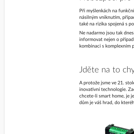
Při myšlenkách na funkčn
násilným vniknutím, přípa
také na rizika spojená s 
Ne nadarmo jsou tak dnes
informovat nejen o případ
kombinaci s komplexním p
Jděte na to c
A protože jsme ve 21. stol
inovativní technologie. 
chcete-li smart home, je j
dům je váš hrad, do které