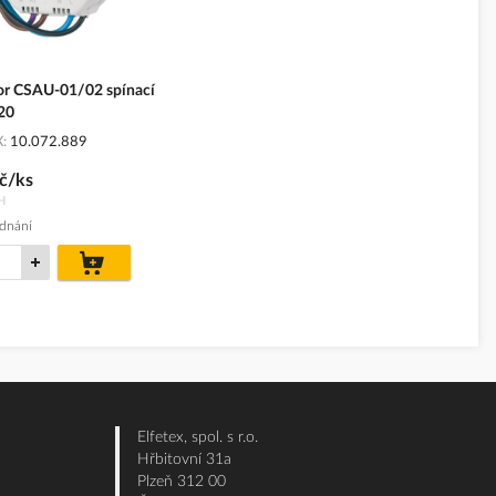
r CSAU-01/02 spínací
20
X
10.072.889
č/ks
H
ednání
do
košíku
Elfetex, spol. s r.o.
Hřbitovní 31a
Plzeň 312 00