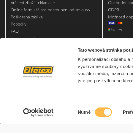
Vrácení zboží, reklamace
Obchodní pod
Online formulář pro odstoupení od smlouvy
GDPR
Poškozená zásilka
Možnosti dop
Pobočky
FAQ
Slovník pojmů
Mapa webu
Tato webová stránka použ
Ceník obalových materiálů
K personalizaci obsahu a 
využíváme soubory cookie.
sociální média, inzerci a 
jste jim poskytli nebo kter
Výběr
Nutné
Pref
souhlasu