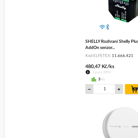
SHELLY Rozhraní Shelly Pl
AddOn senzor...
Kód ELFETEX
11.666.421
480,47 Kč/ks
Cena s DPH
3
ks