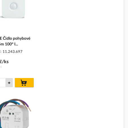
E Čidlo pohybové
m 100° I...
X
11.243.697
č/ks
H
do
košíku