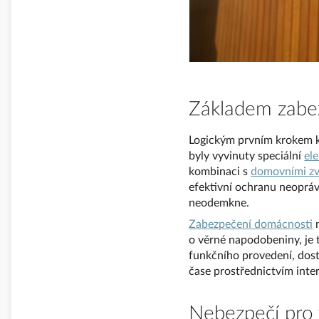
Základem zabe
Logickým prvním krokem k 
byly vyvinuty speciální
el
kombinaci s
domovními z
efektivní ochranu neopráv
neodemkne.
Zabezpečení domácnosti
m
o věrné napodobeniny, je 
funkčního provedení, dos
čase prostřednictvím inte
Nebezpečí pro 