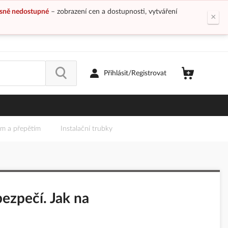
sně nedostupné
– zobrazení cen a dostupnosti, vytváření
×
Přihlásit/Registrovat
em a přepětím
Instalační trubky
bezpečí. Jak na