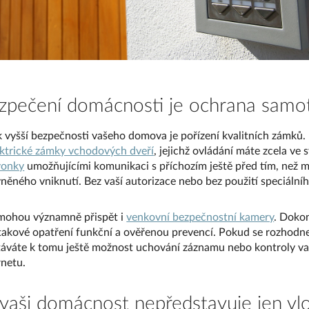
zpečení domácnosti je ochrana samo
vyšší bezpečnosti vašeho domova je pořízení kvalitních zámků.
ektrické zámky vchodových dveří
, jejichž ovládání máte zcela ve 
vonky
umožňujícími komunikaci s příchozím ještě před tím, než m
něného vniknutí. Bez vaší autorizace nebo bez použití speciálníh
ohou významně přispět i
venkovní bezpečnostní kamery
. Dokon
takové opatření funkční a ověřenou prevencí. Pokud se rozhodn
táváte k tomu ještě možnost uchování záznamu nebo kontroly va
rnetu.
vaši domácnost nepředstavuje jen vl