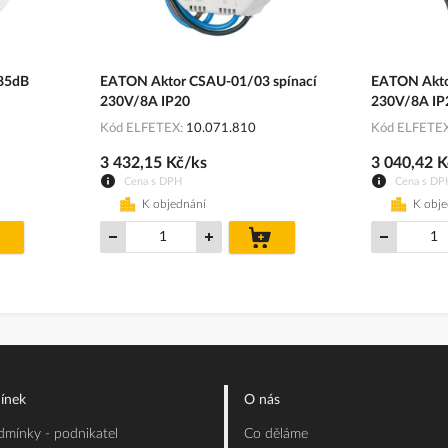
85dB
EATON Aktor CSAU-01/03 spínací
EATON Akto
230V/8A IP20
230V/8A IP
Kód ELFETEX
10.071.810
Kód ELFETE
3 432,15 Kč/ks
3 040,42 K
Cena s DPH
Cena s DP
K objednání
K obj
do
do
košíku
košíku
ínek
O nás
mínky - podnikatel
Co děláme