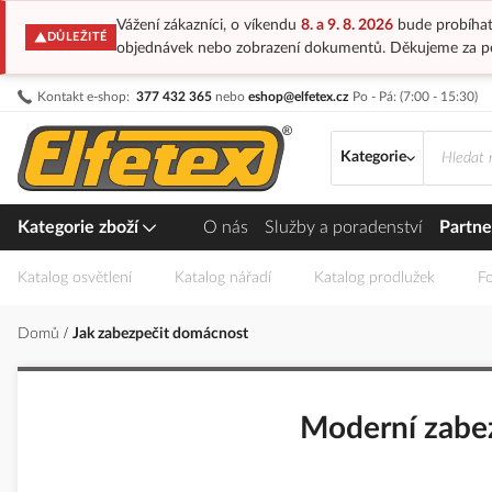
Vážení zákazníci, o víkendu
8. a 9. 8. 2026
bude probíhat
DŮLEŽITÉ
objednávek nebo zobrazení dokumentů. Děkujeme za p
Přejít
Kontakt e-shop:
377 432 365
nebo
eshop@elfetex.cz
Po - Pá: (7:00 - 15:30)
na
obsah
Kategorie
Kategorie zboží
O nás
Služby a poradenství
Partne
Katalog osvětlení
Katalog nářadí
Katalog prodlužek
Fo
Domů
Jak zabezpečit domácnost
Moderní zabezp