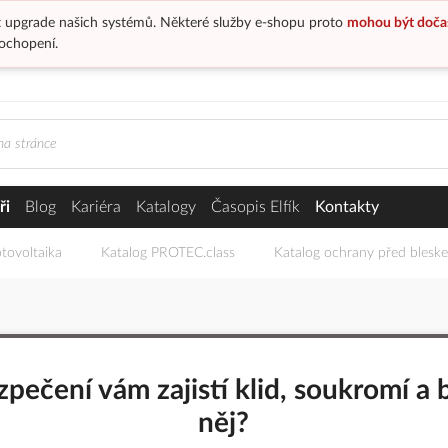
 upgrade našich systémů. Některé služby e-shopu proto
mohou být doča
ochopení.
ři
Blog
Kariéra
Katalogy
Časopis Elfík
Kontakty
tovoltaika
Katalog PROTEC.class
Katalog ochrany před blesk
ečení vám zajistí klid, soukromí a 
něj?