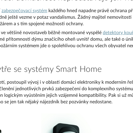
í
zabezpečovací systém
každého hned napadne právě ochrana p
dně ještě vezme v potaz vandalismus. Žádný majitel nemovitosti
požárem a s tím spojené možnosti ochrany.
 ve většině novostaveb běžně montované vyspělé
detektory kouř
né přítomnosti dýmu značícího oheň uvnitř domu, ale také o úni
ožárním systémem jde o spolehlivou ochranu všech obyvatel ne
hytře se systémy Smart Home
etí, postoupil vývoj i v oblasti domácí elektroniky k moderním ř
Začlenění jednotlivých prvků zabezpečení do komplexního systém
en logickým vyústěním jejich vzájemné kompatibility. Pak si už mů
ho se jen tak nějaký nájezdník bez pozvánky nedostane.