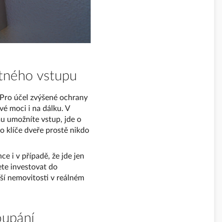
tného vstupu
 Pro účel zvýšené ochrany
své moci i na dálku. V
u umožníte vstup, jde o
o klíče dveře prostě nikdo
ce i v případě, že jde jen
ete investovat do
ší nemovitosti v reálném
oupání