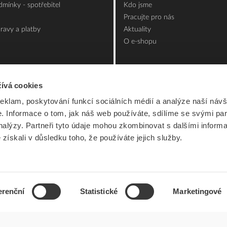
mínky - spotřebitel
Kdo jsme
Pracujte pro nás
ravy a platby
Aktuality
O e-shopu
ívá cookies
reklam, poskytování funkcí sociálních médií a analýze naší návš
 Informace o tom, jak náš web používáte, sdílíme se svými par
analýzy. Partneři tyto údaje mohou zkombinovat s dalšími inform
é získali v důsledku toho, že používáte jejich služby.
erenční
Statistické
Marketingové