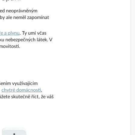
řed neoprávněným
 by ale neměl zapomínat
e a plynu
. Ty umí včas
ku nebezpečných látek. V
movitosti.
ešením využívajícím
u
chytré domácnosti
,
žete skutečně říct, že váš