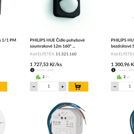
us 1/1 PM
PHILIPS HUE Čidlo pohybové
PHILIPS HU
soumrakové 12m 160° ...
bezdrátové 5
Kód ELFETEX
11.321.160
Kód ELFETE
1 727,53 Kč/ks
1 300,96 K
Cena s DPH
Cena s DP
2
ks
2
ks
do
do
košíku
košíku