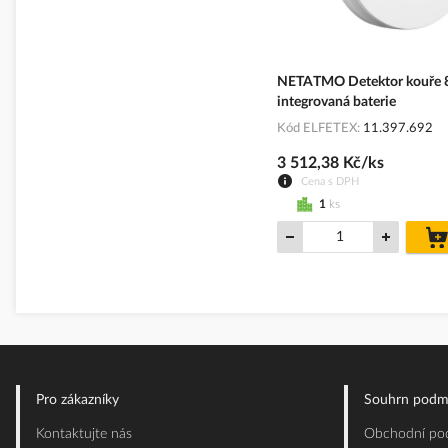
NETATMO Detektor kouře 
integrovaná baterie
Kód ELFETEX
11.397.692
3 512,38 Kč/ks
Cena s DPH
1
ks
Pro zákazníky
Souhrn podm
Kontaktujte nás
Obchodní pod