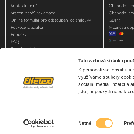
Kontaktujte nás
Obchodní pod
Vrácení zboží, reklamace
Obchodní pod
Online formulář pro odstoupení od smlouvy
GDPR
Poškozená zásilka
Možnosti dop
Pobočky
FAQ
Slovník pojmů
Mapa webu
Tato webová stránka použ
Ceník obalových materiálů
K personalizaci obsahu a 
využíváme soubory cookie.
sociální média, inzerci a 
jste jim poskytli nebo kter
Výběr
Nutné
Pref
souhlasu