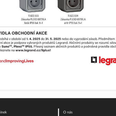
ínek
O nás