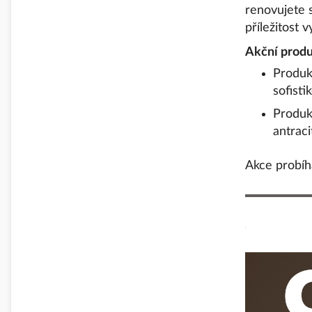
renovujete 
příležitost 
Akční produ
Produk
sofist
Produk
antrac
Akce probíh