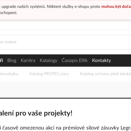
 upgrade našich systémů. Některé služby e-shopu proto
mohou být doča
ochopení.
ři
Blog
Kariéra
Katalogy
Časopis Elfík
Kontakty
tovoltaika
Katalog PROTEC.class
Katalog ochrany před blesk
alení pro vaše projekty!
ši časově omezenou akci na prémiové silové zásuvky Legr