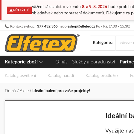
Vážení zákazníci, o víkendu
8. a 9. 8. 2026
bude probíhat
DŮLEŽITÉ
objednávek nebo zobrazení dokumentů. Děkujeme za p
Přejít
Kontakt e-shop:
377 432 365
nebo
eshop@elfetex.cz
Po - Pá: (7:00 - 15:30)
na
obsah
Kategorie
Kategorie zboží
O nás
Služby a poradenství
Partne
Katalog osvětlení
Katalog nářadí
Katalog prodlužek
Fo
Domů
Akce
Ideální balení pro vaše projekty!
Ideální b
Využijte na