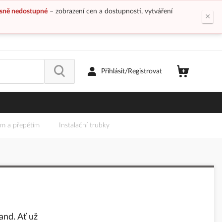
sně nedostupné
– zobrazení cen a dostupnosti, vytváření
×
Přihlásit/Registrovat
em a přepětím
Instalační trubky
and. Ať už