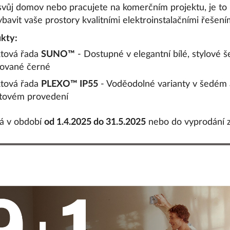
svůj domov nebo pracujete na komerčním projektu, je to 
vybavit vaše prostory kvalitními elektroinstalačními řešení
kty:
tová řada
SUNO™
- Dostupné v elegantní bílé, stylové š
ikované černé
tová řada
PLEXO™ IP55
- Voděodolné varianty v šedém 
itovém provedení
á v období
od 1.4.2025 do 31.5.2025
nebo do vyprodání z