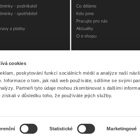
mínky - podnikatel
Co děláme
mínky - spotřebitel
Kdo jsme
Pracujte pro nás
ravy a platby
Aktuality
O e-shopu
ívá cookies
reklam, poskytování funkcí sociálních médií a analýze naší návš
 Informace o tom, jak náš web používáte, sdílíme se svými par
analýzy. Partneři tyto údaje mohou zkombinovat s dalšími inform
é získali v důsledku toho, že používáte jejich služby.
erenční
Statistické
Marketingové