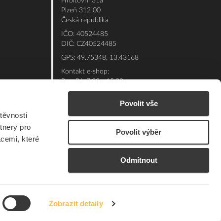
Hřbitovní 31a
Plzeň 312 00
Česká republika
IČO: 40524485
DIČ: CZ40524485
GPS: 49.75348, 13.43168
Kontakt e-shop:
Po - Pá: 7:00 - 15:30
Referent:
377 432 365
Povolit vše
Technická podpora: 377 432 311
těvnosti
E-mail:
eshop@elfetex.cz
tnery pro
Povolit výběr
acemi, které
Odmítnout
Zobrazit detaily
© 2026 Member of the Würth Group