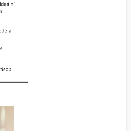
ideální
mi.
edé a
a
ásob.