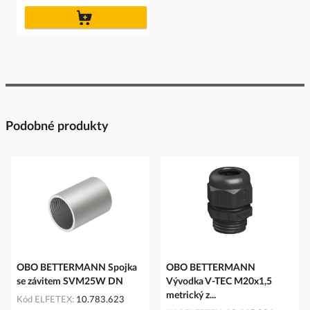
do
košíku
Podobné produkty
OBO BETTERMANN Spojka
OBO BETTERMANN
se závitem SVM25W DN
Vývodka V-TEC M20x1,5
metrický z...
Kód ELFETEX
10.783.623