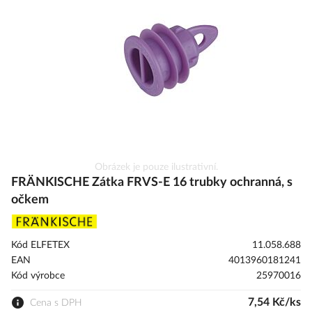
s
obrázky
Přeskočit
Obrázek je pouze ilustrativní.
na
FRÄNKISCHE Zátka FRVS-E 16 trubky ochranná, s
začátek
očkem
galerie
s
obrázky
Kód ELFETEX
11.058.688
EAN
4013960181241
Kód výrobce
25970016
7,54 Kč/ks
Cena s DPH