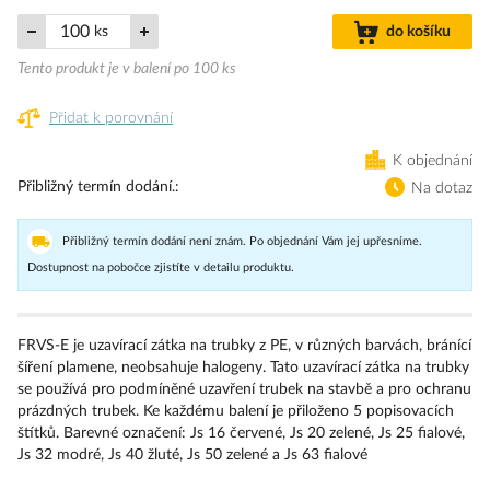
ks
do košíku
Tento produkt je v balení po 100 ks
Přidat k porovnání
K objednání
Přibližný termín dodání.
Na dotaz
Přibližný termín dodání není znám. Po objednání Vám jej upřesníme.
Dostupnost na pobočce zjistíte v detailu produktu.
FRVS-E je uzavírací zátka na trubky z PE, v různých barvách, bránící
šíření plamene, neobsahuje halogeny. Tato uzavírací zátka na trubky
se používá pro podmíněné uzavření trubek na stavbě a pro ochranu
prázdných trubek. Ke každému balení je přiloženo 5 popisovacích
štítků. Barevné označení: Js 16 červené, Js 20 zelené, Js 25 fialové,
Js 32 modré, Js 40 žluté, Js 50 zelené a Js 63 fialové