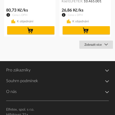
Kód ELFETEX
10.465.001
80,73 Kč/ks
26,86 Kč/ks
Cena s DPH
Cena s DPH
K objednání
K objednání
do
do
košíku
košíku
Zobrazit více
Pro zákazníky
Souhrn podmínek
O nás
Elfetex, spol. s r.o.
Hřbitovní 31a