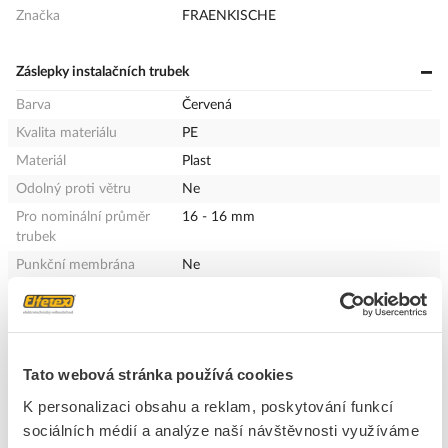
Značka
FRAENKISCHE
Záslepky instalačních trubek
Barva
Červená
Kvalita materiálu
PE
Materiál
Plast
Odolný proti větru
Ne
Pro nominální průměr
16 - 16 mm
trubek
Punkční membrána
Ne
Vhodné pro tuhé trubky
Ano
Vhodné pro flexibilní
Ano
trubky
Vhodné pro ohebné
Ano
Tato webová stránka používá cookies
trubky
K personalizaci obsahu a reklam, poskytování funkcí
sociálních médií a analýze naší návštěvnosti využíváme