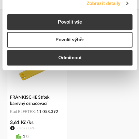
Zobrazit detaily
Povolit vše
Související produkty
Povolit výběr
Odmítnout
FRÄNKISCHE Štítek
barevný označovací
Kód ELFETEX
11.058.392
3,61 Kč/ks
Cena s DPH
1
ks