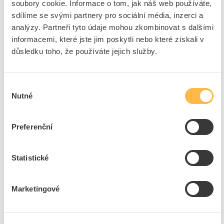
+
Odpovědnost za produkt
soubory cookie. Informace o tom, jak náš web používáte,
GPSR Details
sdílíme se svými partnery pro sociální média, inzerci a
FRÄNKISCHE Rohrwerke Gebr. Kirchner GmbH & Co. KG
analýzy. Partneři tyto údaje mohou zkombinovat s dalšími
Adresa: Hellinger Str. 1, 97486 97486 Königsberg/ Bayern,
informacemi, které jste jim poskytli nebo které získali v
Deutschland / Germany
důsledku toho, že používáte jejich služby.
Odpovědná osoba: Pavel Heřmanský
Ke stažení
Telefon: 00420 602 435 597
E-mail:
pavel.hermansky@fraenkische.de
Výběr
https://www.fraenkische.com/cs-CZ/
Technické dokumenty
Bezpečnostní dokumenty
Nutné
souhlasu
Technická specifikace.pdf
Prohlášení o shodě s RoHS.pdf
Preferenční
Bezpečnostní dokument.pdf
Statistické
Ostatní dokumenty
Marketingové
Ostatní dokumenty.pdf