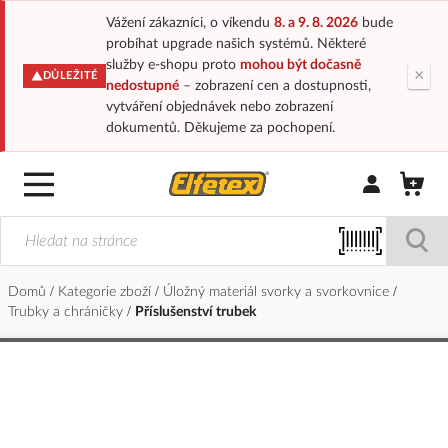
Vážení zákazníci, o víkendu
8. a 9. 8. 2026
bude
probíhat upgrade našich systémů. Některé
služby e-shopu proto
mohou být dočasně
×
DŮLEŽITÉ
nedostupné
– zobrazení cen a dostupnosti,
vytváření objednávek nebo zobrazení
dokumentů. Děkujeme za pochopení.
Přihlásit/Regi
Domů
Kategorie zboží
Úložný materiál svorky a svorkovnice
Trubky a chráničky
Příslušenství trubek
Přeskočit
na
konec
galerie