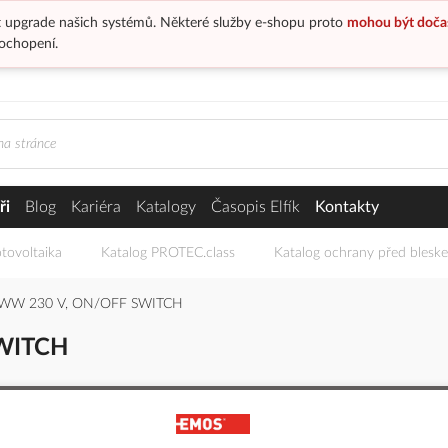
 upgrade našich systémů. Některé služby e-shopu proto
mohou být doča
ochopení.
ři
Blog
Kariéra
Katalogy
Časopis Elfík
Kontakty
tovoltaika
Katalog PROTEC.class
Katalog ochrany před blesk
WW 230 V, ON/OFF SWITCH
WITCH