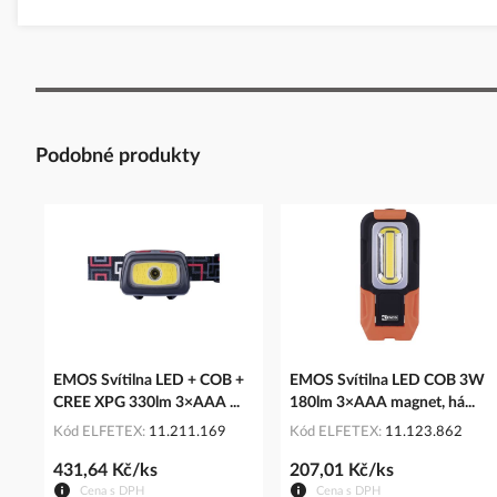
Podobné produkty
EMOS Svítilna LED + COB +
EMOS Svítilna LED COB 3W
CREE XPG 330lm 3×AAA ...
180lm 3×AAA magnet, há...
Kód ELFETEX
11.211.169
Kód ELFETEX
11.123.862
431,64 Kč/ks
207,01 Kč/ks
Cena s DPH
Cena s DPH