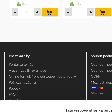
3
ks
3
ks
do
do
košíku
koš
Pro zákazníky
Souhrn podm
Kontaktujte nás
Obchodní pod
Vrácení zboží, reklamace
Obchodní pod
Online formulář pro odstoupení od smlouvy
GDPR
Poškozená zásilka
Možnosti dop
Pobočky
FAQ
Slovník pojmů
Mapa webu
Tato webová stránka použ