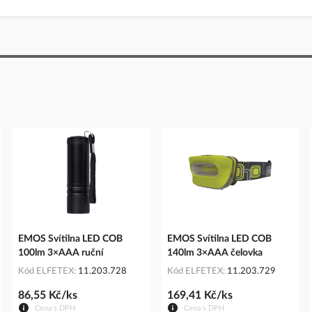
EMOS Svítilna LED COB
EMOS Svítilna LED COB
100lm 3×AAA ruční
140lm 3×AAA čelovka
Kód ELFETEX
11.203.728
Kód ELFETEX
11.203.729
86,55 Kč/ks
169,41 Kč/ks
Cena s DPH
Cena s DPH