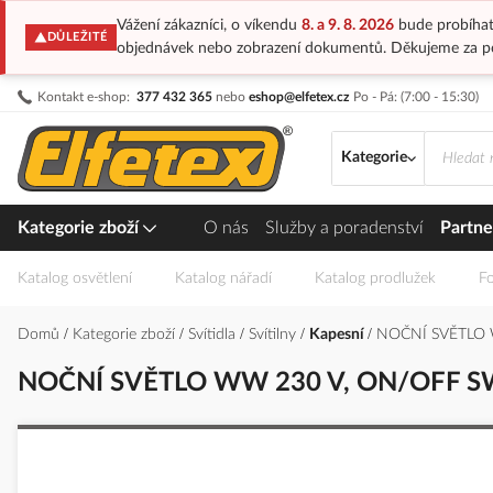
Vážení zákazníci, o víkendu
8. a 9. 8. 2026
bude probíhat
DŮLEŽITÉ
objednávek nebo zobrazení dokumentů. Děkujeme za p
Přejít
Kontakt e-shop:
377 432 365
nebo
eshop@elfetex.cz
Po - Pá: (7:00 - 15:30)
na
obsah
Kategorie
Kategorie zboží
O nás
Služby a poradenství
Partne
Katalog osvětlení
Katalog nářadí
Katalog prodlužek
Fo
Domů
Kategorie zboží
Svítidla
Svítilny
Kapesní
NOČNÍ SVĚTLO 
NOČNÍ SVĚTLO WW 230 V, ON/OFF S
Přeskočit
na