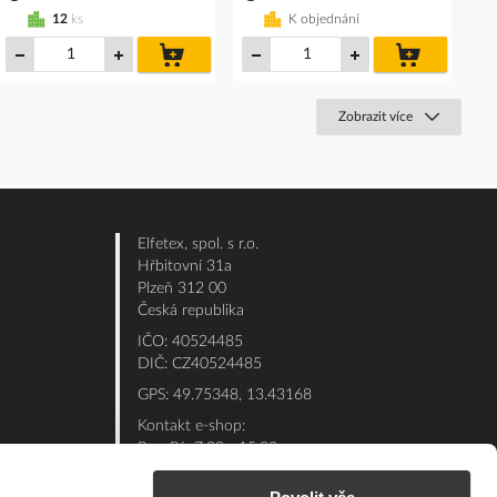
12
ks
K objednání
do
do
košíku
košíku
Zobrazit více
Elfetex, spol. s r.o.
Hřbitovní 31a
Plzeň 312 00
Česká republika
IČO: 40524485
DIČ: CZ40524485
GPS: 49.75348, 13.43168
Kontakt e-shop:
Po - Pá: 7:00 - 15:30
Referent:
377 432 365