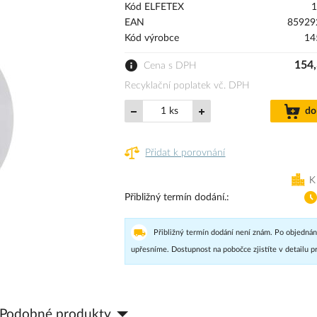
Kód ELFETEX
1
EAN
85929
Kód výrobce
14
154,
Cena s DPH
Recyklační poplatek vč. DPH
ks
do
Přidat k porovnání
K
Přibližný termín dodání.
Přibližný termín dodání není znám. Po objednán
upřesníme. Dostupnost na pobočce zjistíte v detailu p
Podobné produkty