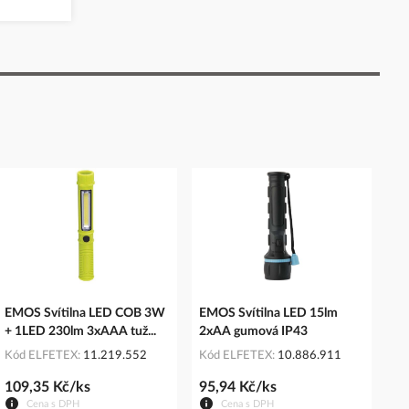
EMOS Svítilna LED COB 3W
EMOS Svítilna LED 15lm
+ 1LED 230lm 3xAAA tuž...
2xAA gumová IP43
Kód ELFETEX
11.219.552
Kód ELFETEX
10.886.911
109,35 Kč/ks
95,94 Kč/ks
Cena s DPH
Cena s DPH