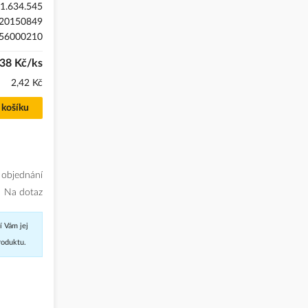
1.634.545
20150849
56000210
38 Kč/ks
2,42 Kč
 košíku
 objednání
Na dotaz
í Vám jej
roduktu.