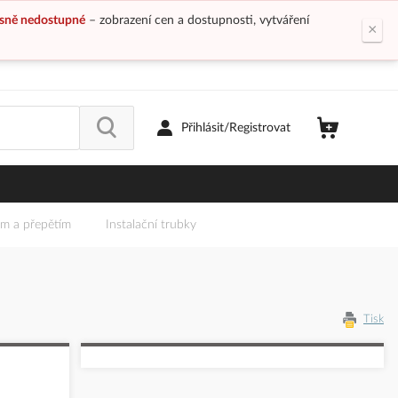
sně nedostupné
– zobrazení cen a dostupnosti, vytváření
×
Přihlásit/Registrovat
em a přepětím
Instalační trubky
Tisk