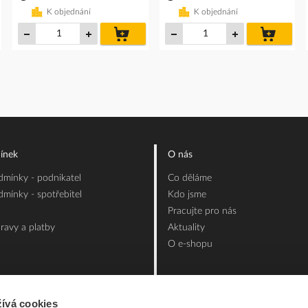
K objednání
K objednání
do
do
íku
košíku
košíku
ínek
O nás
mínky - podnikatel
Co děláme
mínky - spotřebitel
Kdo jsme
Pracujte pro nás
ravy a platby
Aktuality
O e-shopu
ívá cookies