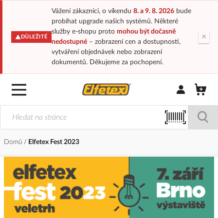
Vážení zákazníci, o víkendu
8. a 9. 8. 2026
bude
probíhat upgrade našich systémů. Některé
služby e-shopu proto
mohou být dočasně
×
DŮLEŽITÉ
nedostupné
– zobrazení cen a dostupnosti,
vytváření objednávek nebo zobrazení
dokumentů. Děkujeme za pochopení.
Přihlásit/Regi
Domů
Elfetex Fest 2023