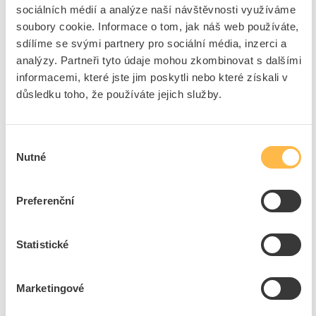
sociálních médií a analýze naší návštěvnosti využíváme
soubory cookie. Informace o tom, jak náš web používáte,
sdílíme se svými partnery pro sociální média, inzerci a
analýzy. Partneři tyto údaje mohou zkombinovat s dalšími
informacemi, které jste jim poskytli nebo které získali v
důsledku toho, že používáte jejich služby.
Program konferenece naleznete zde
Výběr
Nutné
souhlasu
Preferenční
Statistické
Připomeňte si s námi momenty z loňského Elfetex festu.
Marketingové
Těšíme se na vás na letošním již 28. ročníku!