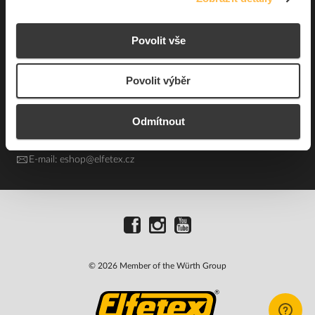
Česká republika
IČO: 40524485
Povolit vše
DIČ: CZ40524485
GPS: 49.75348, 13.43168
Povolit výběr
Kontakt e-shop:
Po - Pá: 7:00 - 15:30
Odmítnout
Referent:
377 432 365
Technická podpora: 377 432 311
E-mail:
eshop@elfetex.cz
© 2026 Member of the Würth Group