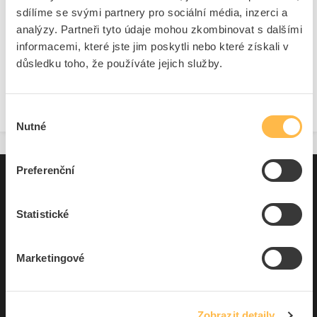
sdílíme se svými partnery pro sociální média, inzerci a
analýzy. Partneři tyto údaje mohou zkombinovat s dalšími
informacemi, které jste jim poskytli nebo které získali v
důsledku toho, že používáte jejich služby.
Ventilátory stolní, stojanové a ochlazovače
Výběr
Nutné
souhlasu
Preferenční
Pro zákazníky
Souhrn podmínek
Statistické
O nás
Marketingové
Elfetex, spol. s r.o.
Hřbitovní 31a
Zobrazit detaily
Plzeň 312 00