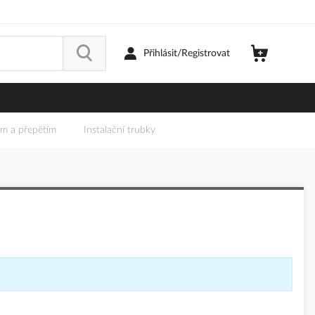
Přihlásit/Registrovat
em a přepětím
Instalační trubky