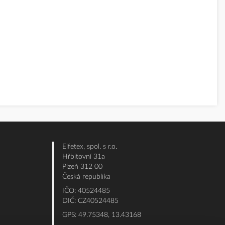
Elfetex, spol. s r.o.
Hřbitovní 31a
Plzeň 312 00
Česká republika
IČO: 40524485
DIČ: CZ40524485
GPS: 49.75348, 13.43168