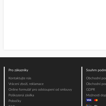
Pro zákazníky
Souhrn podm
Kontaktujte nás
Obchodní pod
Vrácení zboží, reklamace
Obchodní pod
Online formulář pro odstoupení od smlouvy
GDPR
Poškozená zásilka
Možnosti dop
Pobočky