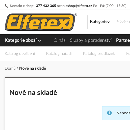
Přejít
Kontakt e-shop:
377 432 365
nebo
eshop@elfetex.cz
Po - Pá: (7:00 - 15:30)
na
obsah
Kategorie
Kategorie zboží
O nás
Služby a poradenství
Partne
Katalog osvětlení
Katalog nářadí
Katalog prodlužek
Fo
Domů
Nově na skladě
Nově na skladě
Nepodař