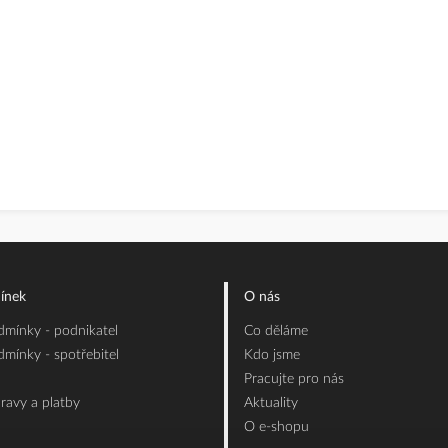
ínek
O nás
mínky - podnikatel
Co děláme
mínky - spotřebitel
Kdo jsme
Pracujte pro nás
ravy a platby
Aktuality
O e-shopu