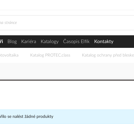
ři
Blog
Kariéra
Katalogy
Časopis Elfík
Kontakty
tovoltaika
Katalog PROTEC.class
Katalog ochrany před blesk
ilo se nalést žádné produkty