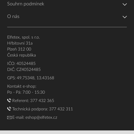
Souhrn podmínek
O nás
Elfetex, spol. s r.o.
Hřbitovní 31a
Plzeň 312 00
Česká republika
IČO: 40524485
DIČ: CZ40524485
GPS: 49.75348, 13.43168
Kontakt e-shop:
Po - Pá: 7:00 - 15:30
Referent:
377 432 365
Technická podpora: 377 432 311
E-mail:
eshop@elfetex.cz