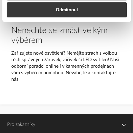
dnes tím nejčastějším typem světelného zdroje všude
tam, kam přijdeme.
Odmítnout
Nenechte se zmást velkým
výběrem
Zařizujete nové osvětlení? Nemějte strach s volbou
těch správných žárovek, zářivek či LED svítilen! Naši
odborní poradci online i v kamenných prodejnách
vám s výběrem pomohou. Neváhejte a kontaktujte
nás.
Pro zákazníky