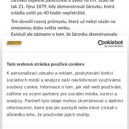
žárovku úspěšně patentoval a uvedl na trh. Stalo se
tak 21. října 1879, kdy demonstroval žárovku, která
zvládla svítit po 40 hodin nepřetržitě.
Tím dovolil rozvoj průmyslu, který už nebyl vázán na
omezenou dobu světla venku.
Existují ale záznamy o tom, že žárovku zkonstruovalo
nezávisle na sobě již asi 20 vědců před Edisonem.
Nejvýznamnějším jménem mezi těmito předchůdci je
německo-americký hodinář Heinrich Göbel.
Tato webová stránka používá cookies
Co je to žárovka?
K personalizaci obsahu a reklam, poskytování funkcí
sociálních médií a analýze naší návštěvnosti využíváme
Žárovka je jednoduché zařízení, které funguje na
soubory cookie. Informace o tom, jak náš web používáte,
principu přeměny elektrické energie na teplo a
sdílíme se svými partnery pro sociální média, inzerci a
viditelné záření. Uvnitř skleněné baňky žárovky je na
analýzy. Partneři tyto údaje mohou zkombinovat s dalšími
kontaktech umístěno wolframové vlákno. Původní
informacemi, které jste jim poskytli nebo které získali v
Edisonův model měl vlákno z uhlíku. Když tímto
důsledku toho, že používáte jejich služby.
vláknem prochází elektřina, prudce se zahřeje a
začne zářit. Aby vlákno v baňce neshořelo, jsou
baňky buď vzduchoprázdné, nebo jsou plněny směsí