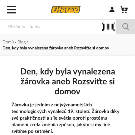
Přihlásit/Regi
Domů
Blog
Den, kdy byla vynalezena žárovka aneb Rozsviťte si domov
Den, kdy byla vynalezena
žárovka aneb Rozsviťte si
domov
Žárovka je jedním z nejvýznamnějších
technologických vynálezů 19. století. Žárovka díky
své praktičnosti a síle světla oproti prostému
plameni zcela změnila způsob, jakým si my lidé
svítíme po setmění.