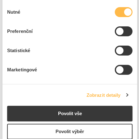
nehořlavých plynů.
Výběr
Nutné
souhlasu
V sortimentu žárovek dnes najdete modely
s reflexními baňkami pro rozptýlení světla,
otřesuvzdorné konstrukce či žárovky do různých
Preferenční
spotřebičů.
Statistické
Žárovka vs. Zářivka vs. LED
Marketingové
Žárovky jsou dnes kvůli své nízké účinnosti a
životnosti nahrazovány zářivkami, a hlavně LED
světly, často na základě zákonů. Jaký je ale mezi nimi
rozdíl?
Zobrazit detaily
Zářivky
fungují na principu doutnavého elektrického
výboje a mají díky své konstrukci větší účinnost a
Povolit vše
životnost než žárovky.
LED diody jsou z těchto svítidel energeticky nejméně
Povolit výběr
náročné, mají obrovskou účinnost a díky tomu jsou