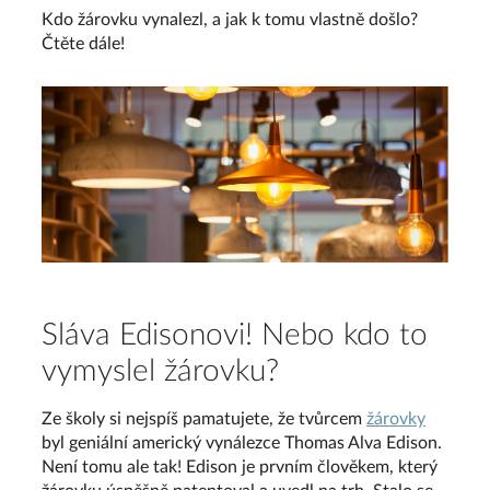
Kdo žárovku vynalezl, a jak k tomu vlastně došlo?
Čtěte dále!
Sláva Edisonovi! Nebo kdo to
vymyslel žárovku?
Ze školy si nejspíš pamatujete, že tvůrcem
žárovky
byl geniální americký vynálezce Thomas Alva Edison.
Není tomu ale tak! Edison je prvním člověkem, který