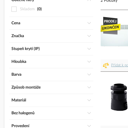
Obecné filtry
2 Položky
Skladem
0
Cena
Značka
Stupeň krytí (IP)
Hloubka
Přidat k p
Barva
Způsob montáže
Materiál
Bez halogenů
Provedení