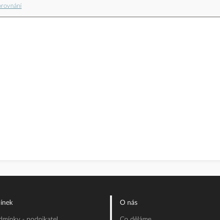
orovnání
ínek
O nás
mínky - podnikatel
Co děláme