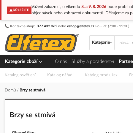
Vážení zákazníci, o víkendu
8. a 9. 8. 2026
bude probíhat
DŮLEŽITÉ
objednávek nebo zobrazení dokumentů. Děkujeme za p
Přejít
Kontakt e-shop:
377 432 365
nebo
eshop@elfetex.cz
Po - Pá: (7:00 - 15:30)
na
obsah
Kategorie
Kategorie zboží
O nás
Služby a poradenství
Partne
Katalog osvětlení
Katalog nářadí
Katalog prodlužek
Fo
Domů
Brzy se stmívá
Brzy se stmívá