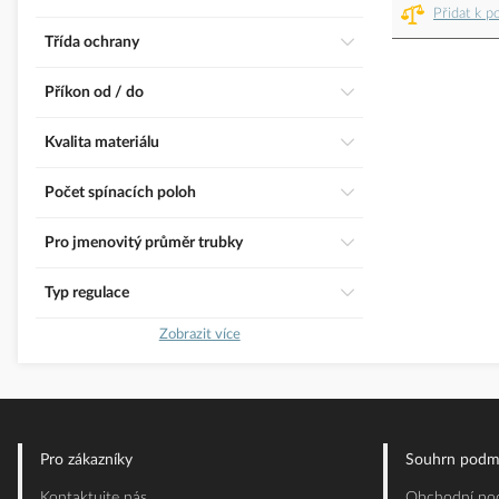
Přidat k p
třída ochrany
Příkon od / do
Kvalita materiálu
Počet spínacích poloh
Pro jmenovitý průměr trubky
Typ regulace
Zobrazit více
Pro zákazníky
Souhrn podm
Kontaktujte nás
Obchodní pod