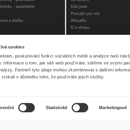
mínky - spotřebitel
Kdo jsme
Pracujte pro nás
ravy a platby
Aktuality
O e-shopu
ívá cookies
reklam, poskytování funkcí sociálních médií a analýze naší návš
 Informace o tom, jak náš web používáte, sdílíme se svými par
analýzy. Partneři tyto údaje mohou zkombinovat s dalšími inform
é získali v důsledku toho, že používáte jejich služby.
erenční
Statistické
Marketingové