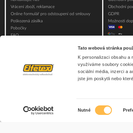
Vrácení zboží, reklamace
Obchodní pod
Online formulář pro odstoupení od smlouvy
GDPR
Poškozená zásilka
Možnosti dop
Pobočky
FAQ
Slovník pojmů
Tato webová stránka použ
Mapa webu
K personalizaci obsahu a 
Ceník obalových materiálů
využíváme soubory cookie.
sociální média, inzerci a 
jste jim poskytli nebo kter
Výběr
Nutné
Pref
souhlasu