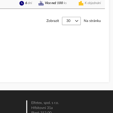
6
dní
K objednání
Více než 100
ks
Zobrazit
Na stránku
Elfetex, spol. s r.o.
Hřbitovní 31a