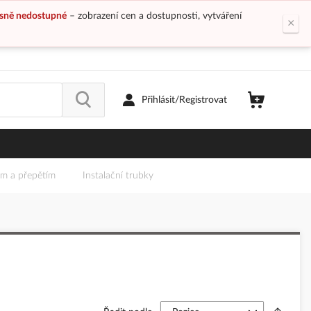
sně nedostupné
– zobrazení cen a dostupnosti, vytváření
×
Přihlásit/Registrovat
em a přepětím
Instalační trubky