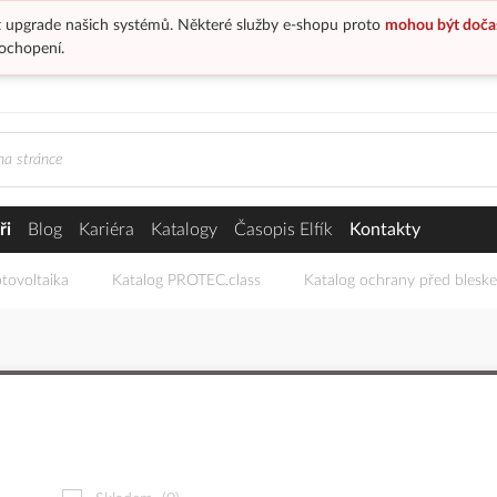
 upgrade našich systémů. Některé služby e-shopu proto
mohou být doča
ochopení.
ři
Blog
Kariéra
Katalogy
Časopis Elfík
Kontakty
tovoltaika
Katalog PROTEC.class
Katalog ochrany před blesk