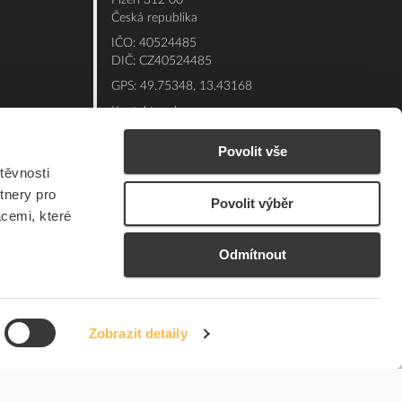
Plzeň 312 00
Česká republika
IČO: 40524485
DIČ: CZ40524485
GPS: 49.75348, 13.43168
Kontakt e-shop:
Po - Pá: 7:00 - 15:30
Povolit vše
Referent:
377 432 365
těvnosti
Technická podpora: 377 432 311
tnery pro
Povolit výběr
E-mail:
eshop@elfetex.cz
acemi, které
Odmítnout
Zobrazit detaily
© 2026 Member of the Würth Group