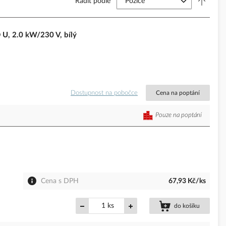
Řadit podle
U, 2.0 kW/230 V, bílý
Dostupnost na pobočce
Cena na poptání
Pouze na poptání
Cena s DPH
67,93 Kč/ks
ks
do košíku