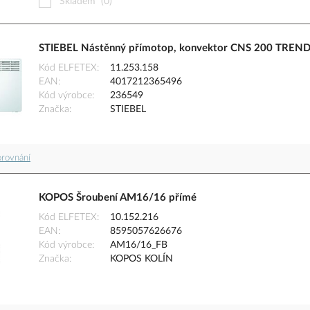
Skladem
(0)
STIEBEL Nástěnný přímotop, konvektor CNS 200 TREND 
Kód ELFETEX
11.253.158
EAN
4017212365496
Kód výrobce
236549
Značka
STIEBEL
orovnání
KOPOS Šroubení AM16/16 přímé
Kód ELFETEX
10.152.216
EAN
8595057626676
Kód výrobce
AM16/16_FB
Značka
KOPOS KOLÍN