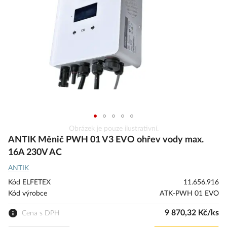
obrázky
Přeskočit
Obrázek je pouze ilustrativní.
na
ANTIK Měnič PWH 01 V3 EVO ohřev vody max.
začátek
16A 230V AC
galerie
ANTIK
s
obrázky
Kód ELFETEX
11.656.916
Kód výrobce
ATK-PWH 01 EVO
9 870,32 Kč/ks
Cena s DPH