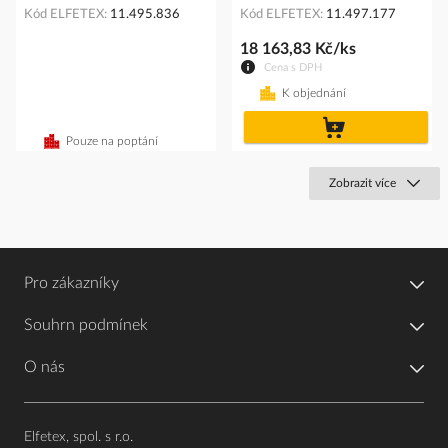
Kód ELFETEX
11.495.836
Kód ELFETEX
11.497.177
18 163,83 Kč/ks
Cena s DPH
K objednání
do
košíku
Pouze na poptání
Zobrazit více
Pro zákazníky
Souhrn podmínek
O nás
Elfetex, spol. s r.o.