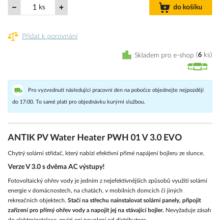
ks
do košíku
Přidat k porovnání
Skladem pro e-shop
6
ks
Pro vyzvednutí následující pracovní den na pobočce objednejte nejpozději
do 17:00. To samé platí pro objednávku kurýrní službou.
ANTIK PV Water Heater PWH 01 V 3.0 EVO
Chytrý solární střídač, který nabízí efektivní přímé napájení bojleru ze slunce.
Verze V 3.0 s dvěma AC výstupy!
Fotovoltaický ohřev vody je jedním z nejefektivnějších způsobů využití solární
energie v domácnostech, na chatách, v mobilních domcích či jiných
rekreačních objektech.
Stačí na střechu nainstalovat solární panely, připojit
zařízení pro přímý ohřev vody a napojit jej na stávající bojler.
Nevyžaduje zásah
do elektroinstalace, revizi ani povolení od distributora.