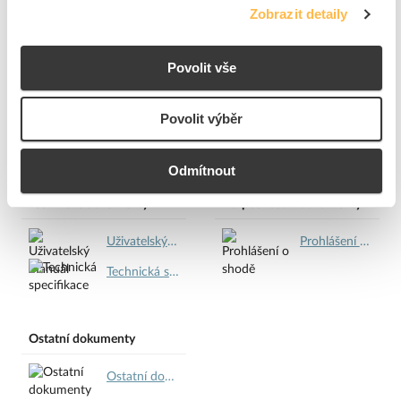
Zobrazit detaily
Max. výstupní proud při
16 A
DC
Povolit vše
Max.stupeň působení
98.5 %
Povolit výběr
Ke stažení
Odmítnout
Technické dokumenty
Bezpečnostní dokumenty
Uživatelský manuál.pdf
Prohlášení o shodě.pdf
Technická specifikace.pdf
Ostatní dokumenty
Ostatní dokumenty.pdf