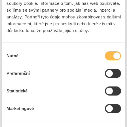
soubory cookie. Informace o tom, jak náš web používáte,
Fotovoltaické samostatné měniče
sdílíme se svými partnery pro sociální média, inzerci a
analýzy. Partneři tyto údaje mohou zkombinovat s dalšími
Šířka
160 mm
informacemi, které jste jim poskytli nebo které získali v
Výška
160 mm
důsledku toho, že používáte jejich služby.
Hloubka
80 mm
Hmotnost
2 kg
Displej
Standardní
Výběr
Nutné
souhlasu
Výstupní výkon
3000 W
Výstupní napětí
250 V
Preferenční
Výstupní frekvence
50 Hz
Výměna dat
Ano
Stupeň krytí (IP)
IP30
Statistické
Typ výstupního napětí
Sinus
Max.vstupní napětí DC
400 V
Marketingové
Max.použitelný vstupní
16 A
proud
třída ochrany
II