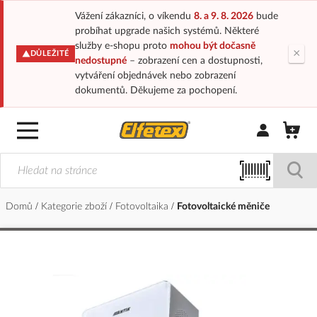
Vážení zákazníci, o víkendu
8. a 9. 8. 2026
bude
probíhat upgrade našich systémů. Některé
služby e-shopu proto
mohou být dočasně
×
DŮLEŽITÉ
nedostupné
– zobrazení cen a dostupnosti,
vytváření objednávek nebo zobrazení
dokumentů. Děkujeme za pochopení.
Přihlásit/Regi
Domů
Kategorie zboží
Fotovoltaika
Fotovoltaické měniče
Přeskočit
na
konec
galerie
s