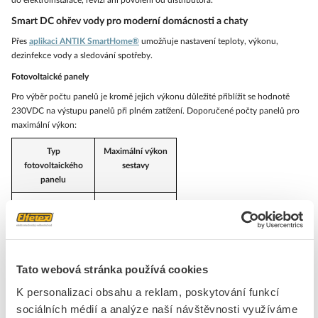
Smart DC ohřev vody pro moderní domácnosti a chaty
Přes
aplikaci ANTIK SmartHome®
umožňuje nastavení teploty, výkonu,
dezinfekce vody a sledování spotřeby.
Fotovoltaické panely
Pro výběr počtu panelů je kromě jejich výkonu důležité přiblížit se hodnotě
230VDC na výstupu panelů při plném zatížení. Doporučené počty panelů pro
maximální výkon:
Typ
Maximální výkon
fotovoltaického
sestavy
panelu
5 x 550 Wp
2 750 Wp
6 x 450 Wp
2 700 Wp
7 x 400 Wp
2 800 Wp
Tato webová stránka používá cookies
K personalizaci obsahu a reklam, poskytování funkcí
Značka
ANTIK
sociálních médií a analýze naší návštěvnosti využíváme