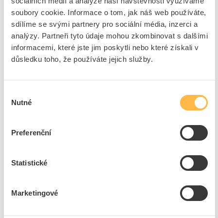
sociálních médií a analýze naší návštěvnosti využíváme
listem.
soubory cookie. Informace o tom, jak náš web používáte,
Dárková poukázka Elfetex platí od 1.7. do
sdílíme se svými partnery pro sociální média, inzerci a
30.06.2027.
analýzy. Partneři tyto údaje mohou zkombinovat s dalšími
Dárková poukázka platí pouze při osobním
informacemi, které jste jim poskytli nebo které získali v
nákupu na našich pobočkách Elfetex.
důsledku toho, že používáte jejich služby.
Nepropásněte tuto příležitost, doplňte zásoby a získejte
Výběr
odměnu za nákup
jističochráničů
OEZ
.
Nutné
souhlasu
Preferenční
Akce platí na tyto produkty:
Statistické
Marketingové