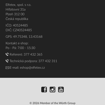
Elfetex, spol. s r.o.
Hřbitovní 31a
Plzeň 312 00
Česká republika
IČO: 40524485
DIČ: CZ40524485
GPS: 49.75348, 13.43168
Kontakt e-shop:
Po - Pá: 7:00 - 15:30
Referent:
377 432 365
Technická podpora: 377 432 311
E-mail:
eshop@elfetex.cz
© 2026 Member of the Würth Group