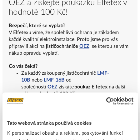
OEZ a získejte poukázku Elfetex v
hodnotě 100 Kč
!
Bezpečí, které se vyplatí!
V Elfetexu víme, že spolehlivá ochrana je základem
každé kvalitní elektroinstalace. Proto jsme pro vás
připravili akci na
jističochrániče
OEZ
, se kterou se vám
nákup opravdu vyplatí.
Co vás čeká?
Za každý zakoupený jističochránič
LMF-
10B
nebo
LMF-16B
od
společnosti
OEZ
získáte
poukaz
Elfetex
na další
nákup
v hodnotě
100 Kč
.
Jak na to?
A
kce platí
při nákupu
od 1.
7
. 2026
do
vyčerpání
Tato webová stránka používá cookies
zásob dárků
.
K personalizaci obsahu a reklam, poskytování funkcí
Nárok na poukázku je generován nad dodacím