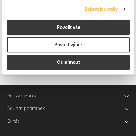
OEZ Chránič LMF-16B-1N-
OEZ Chránič LMF-10B-1N-
Zobrazit detaily
030A MINI proudový s nad...
030A MINI proudový s nad...
Kód ELFETEX
11.487.739
Kód ELFETEX
11.487.737
Povolit vše
1 289,41 Kč/ks
1 558,12 Kč/ks
Cena s DPH
Cena s DPH
1134
ks
923
ks
Povolit výběr
do
do
košíku
košíku
Odmítnout
Pro zákazníky
Souhrn podmínek
O nás