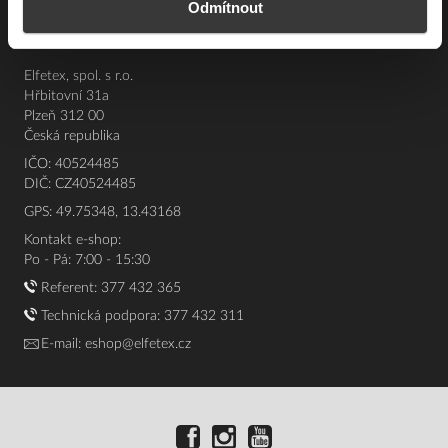
O nás
Odmítnout
Elfetex, spol. s r.o.
Hřbitovní 31a
Plzeň 312 00
Česká republika
IČO: 40524485
DIČ: CZ40524485
GPS: 49.75348, 13.43168
Kontakt e-shop:
Po - Pá: 7:00 - 15:30
Referent:
377 432 365
Technická podpora: 377 432 311
E-mail:
eshop@elfetex.cz