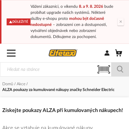
Vážení zákazníci, o víkendu
8. a 9. 8. 2026
bude
probíhat upgrade našich systémů. Některé
služby e-shopu proto
mohou být dočasně
×
DŮLEŽITÉ
nedostupné
– zobrazení cen a dostupnosti,
vytváření objednávek nebo zobrazení
dokumentů. Děkujeme za pochopení.
Přihlásit/Regi
Domů
Akce
ALZA poukazy za kumulované nákupy značky Schneider Electric
Získejte poukazy ALZA při kumulovaných nákupech!
Akce se vztahuje na kumulované nákupy