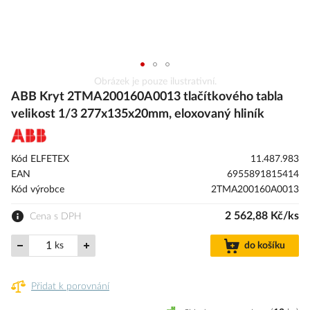
Přeskočit
Obrázek je pouze ilustrativní.
na
ABB Kryt 2TMA200160A0013 tlačítkového tabla
začátek
velikost 1/3 277x135x20mm, eloxovaný hliník
galerie
s
obrázky
Kód ELFETEX
11.487.983
EAN
6955891815414
Kód výrobce
2TMA200160A0013
2 562,88 Kč/ks
Cena s DPH
ks
do košíku
Přidat k porovnání