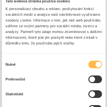
Tato webová stránka používá cookies
K personalizaci obsahu a reklam, poskytování funkcí
+
sociálních médií a analýze naší návštěvnosti využíváme
Odpovědnost za produkt
GPSR Details
soubory cookie. Informace o tom, jak náš web používáte,
ABB s.r.o.
sdílíme se svými partnery pro sociální média, inzerci a
Adresa: Vyskočilova 1561/4a, 14000 Praha 4, Czech Republic
analýzy. Partneři tyto údaje mohou zkombinovat s dalšími
https://new.abb.com/contact-centers
informacemi, které jste jim poskytli nebo které získali v
důsledku toho, že používáte jejich služby.
Výběr
Související produkty
Nutné
souhlasu
Preferenční
Statistické