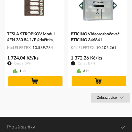
TESLA STROPKOV Modul
BTICINO Videorozbočovač
4FN 230 84.1/F 4tlačítka, ...
BTICINO 346841
Kód ELFETEX
10.589.784
Kód ELFETEX
10.106.269
1 724,04 Kč/ks
1 372,26 Kč/ks
Cena s DPH
Cena s DPH
1
ks
3
ks
do
do
košíku
košíku
Zobrazit více
Pro zákazníky