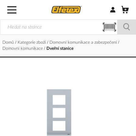
Přihlásit/Regi
Domů
Kategorie zboží
Domovní komunikace a zabezpečení
Domovní komunikace
Dveřní stanice
Přeskočit
na
konec
galerie
s
obrázky