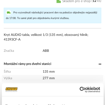
Skladem pro e-shop
12
ks
Pro vyzvednutí následující pracovní den na pobočce objednejte nejpozději
do 17:00. To samé platí pro objednávku kurýrní službou.
Kryt AUDIO tabla, velikost 1/3 (135 mm), eloxovaný hliník;
41393CF-A
Značka
ABB
Montážní rámy pro dveřní stanici
Šířka
135 mm
Výška
277 mm
Hloubka
20.5 mm
Barva
Hliník
Počet jednotek
3
Materiál
Hliník