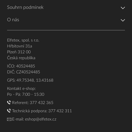
Souhrn podmínek
O nás
Elfetex, spol. s r.o.
Hřbitovní 31a
Plzeň 312 00
Česká republika
IČO: 40524485
DIČ: CZ40524485
GPS: 49.75348, 13.43168
Kontakt e-shop:
Po - Pá: 7:00 - 15:30
Referent:
377 432 365
Technická podpora: 377 432 311
E-mail:
eshop@elfetex.cz