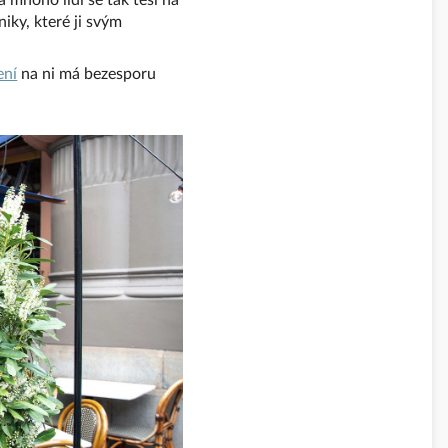
 mnoho lidí se tak těší na
ky, které ji svým
ení
na ni má bezesporu