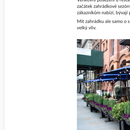
Venkovní posezení u resta
začátek zahrádkové sezóny
zákazníkům nabízí, bývají 
Mít zahrádku ale samo o so
velký vliv.