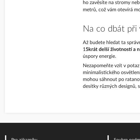
ho zavěsíte na stromy neb
metrů, což vám otevírá mož
Na co dbát při
Až budete hledat ta správ
1
5krát delší životností a
úspory energie.
Nezapomeňte vzít v potaz 
minimalistického osvětlení
mohou sáhnout po ratanový
desítky různých designů, 