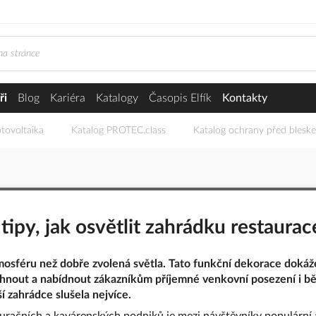
ři
Blog
Kariéra
Katalogy
Časopis Elfík
Kontakty
tovoltaika
Katalog PROTEC.class
Katalog ochrany před blesk
 tipy, jak osvětlit zahrádku restaura
mosféru než dobře zvolená světla. Tato funkční dekorace dokáže
vihnout a nabídnout zákazníkům příjemné venkovní posezení i b
ší zahrádce slušela nejvíce.