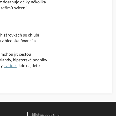
z dosahuje délky několika
 režimů svícení.
ch žárovkách se chlubí
z hlediska financí a
 mohou jít cestou
irlandy, hipsterské podniky
ky
svítidel
, kde najdete
Elfetex, spol. s r.o.