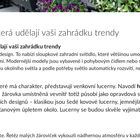
která udělají vaši zahrádku trendy
ělají vaši zahrádku trendy
esign. To nabízí sloupkové zahradní svítidlo, které většinou um
cení. Modernější modely jsou vybavené i pohybovým čidlem neb
itu okolního světla a podle potřeby světlo automaticky rozsvítí,
které má charakter, představují venkovní lucerny. Navodí
h
 žárovka umístněná vevnitř totiž působí jako opravdová sv
ích designů – klasikou jsou šedé kovové lucerny, jemnějš
anovým úpletem okolo. Lucerny se budou skvěle vyjímat j
te. Řetěz malých žároviček vykouzlí nádhernou atmosféru v kaž