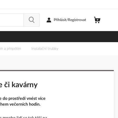
Přihlásit/Registrovat
em a přepětím
Instalační trubky
ce či kavárny
 do prostředí vnést více
ěhem večerních hodin.