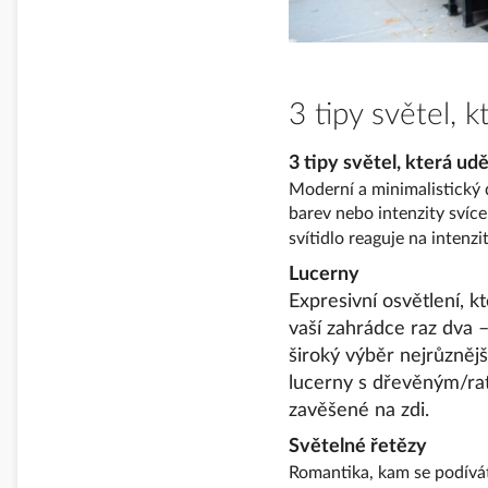
3 tipy světel, 
3 tipy světel, která ud
Moderní a minimalistický d
barev nebo intenzity sví
svítidlo reaguje na intenz
Lucerny
Expresivní osvětlení, 
vaší zahrádce raz dva –
široký výběr nejrůznějš
lucerny s dřevěným/rat
zavěšené na zdi.
Světelné řetězy
Romantika, kam se podívá