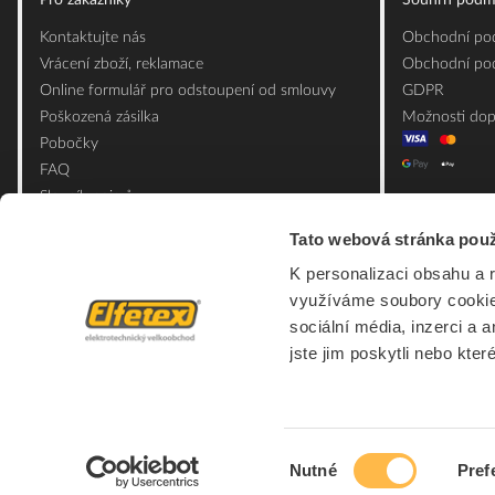
Pro zákazníky
Souhrn podm
Kontaktujte nás
Obchodní pod
Vrácení zboží, reklamace
Obchodní pod
Online formulář pro odstoupení od smlouvy
GDPR
Poškozená zásilka
Možnosti dop
Pobočky
FAQ
Slovník pojmů
Mapa webu
Tato webová stránka použ
Ceník obalových materiálů
K personalizaci obsahu a 
využíváme soubory cookie.
sociální média, inzerci a 
jste jim poskytli nebo kter
Výběr
Nutné
Pref
souhlasu