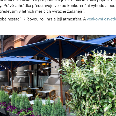
uračních a kavárenských podniků je mezi návštěvníky populární a
. Právě zahrádka představuje velkou konkurenční výhodu a podni
především v letních měsících výrazně žádanější.
bě nestačí. Klíčovou roli hraje její atmosféra. A
venkovní osvětl