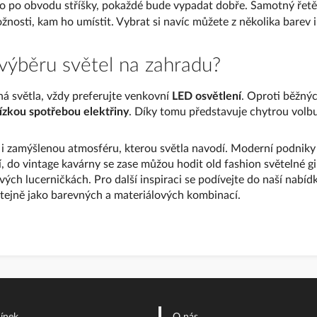
o po obvodu stříšky, pokaždé bude vypadat dobře. Samotný řetě
nosti, kam ho umístit. Vybrat si navíc můžete z několika barev i
 výběru světel na zahradu?
ná světla, vždy preferujte venkovní
LED osvětlení
. Oproti běžný
 nízkou spotřebou elektřiny
. Díky tomu představuje chytrou volbu 
i zamýšlenou atmosféru, kterou světla navodí. Moderní podniky
, do vintage kavárny se zase můžou hodit old fashion světelné g
ch lucerničkách. Pro další inspiraci se podívejte do naší nabíd
stejně jako barevných a materiálových kombinací.