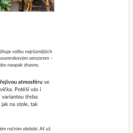
ožňuje volbu nejrůznějších
o soumrakovým senzorem –
 nebo naopak zhasne.
řejivou atmosféru
ve
íčka. Potěší vás i
í variantou třeba
ak na stole, tak
dém ročním období. Ať už