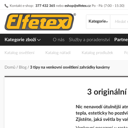
Přejít
Kontakt e-shop:
377 432 365
nebo
eshop@elfetex.cz
Po - Pá: (7:00 - 15:30)
na
obsah
Kategorie
Kategorie zboží
O nás
Služby a poradenství
Partne
Katalog osvětlení
Katalog nářadí
Katalog prodlužek
Fo
Domů
Blog
3 tipy na venkovní osvětlení zahrádky kavárny
3 originální
Nic nenavodí útulnější at
tepla, esteticky ho pozd
Zjistěte, jaká světla by va