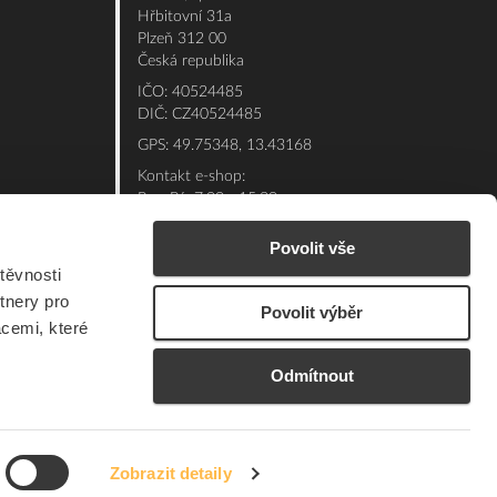
Hřbitovní 31a
Plzeň 312 00
Česká republika
IČO: 40524485
DIČ: CZ40524485
GPS: 49.75348, 13.43168
Kontakt e-shop:
Po - Pá: 7:00 - 15:30
Referent:
377 432 365
Povolit vše
Technická podpora: 377 432 311
těvnosti
E-mail:
eshop@elfetex.cz
tnery pro
Povolit výběr
acemi, které
Odmítnout
Zobrazit detaily
© 2026 Member of the Würth Group