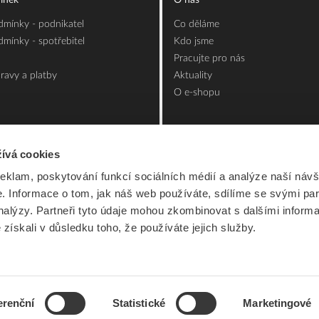
ínek
O nás
mínky - podnikatel
Co děláme
mínky - spotřebitel
Kdo jsme
Pracujte pro nás
ravy a platby
Aktuality
O e-shopu
ívá cookies
reklam, poskytování funkcí sociálních médií a analýze naší návš
 Informace o tom, jak náš web používáte, sdílíme se svými par
analýzy. Partneři tyto údaje mohou zkombinovat s dalšími inform
é získali v důsledku toho, že používáte jejich služby.
erenční
Statistické
Marketingové