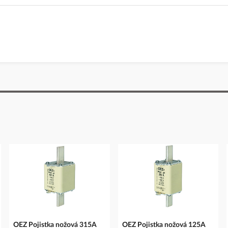
Česká republika
OEZ Pojistka nožová 315A
OEZ Pojistka nožová 125A