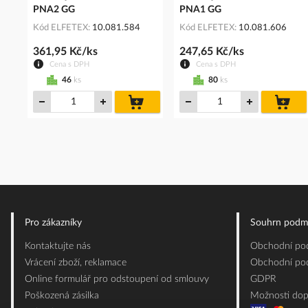
PNA2 GG
PNA1 GG
Kód ELFETEX
10.081.584
Kód ELFETEX
10.081.606
361,95 Kč/ks
247,65 Kč/ks
Cena s DPH
Cena s DPH
46
ks
80
ks
do
do
košíku
koš
Pro zákazníky
Souhrn podm
Kontaktujte nás
Obchodní pod
Vrácení zboží, reklamace
Obchodní pod
Online formulář pro odstoupení od smlouvy
GDPR
Poškozená zásilka
Možnosti dop