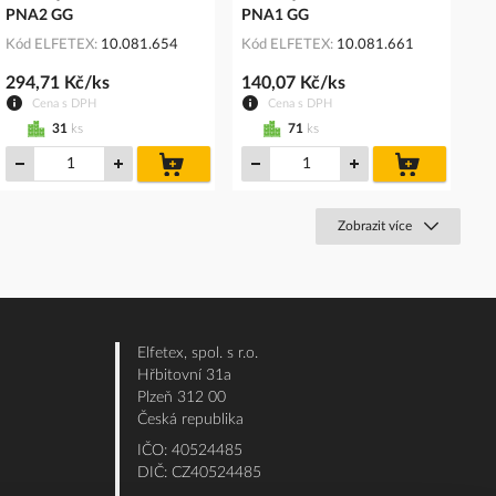
PNA2 GG
PNA1 GG
Kód ELFETEX
10.081.654
Kód ELFETEX
10.081.661
294,71 Kč/ks
140,07 Kč/ks
Cena s DPH
Cena s DPH
31
ks
71
ks
do
do
košíku
košíku
Zobrazit více
Elfetex, spol. s r.o.
Hřbitovní 31a
Plzeň 312 00
Česká republika
IČO: 40524485
DIČ: CZ40524485