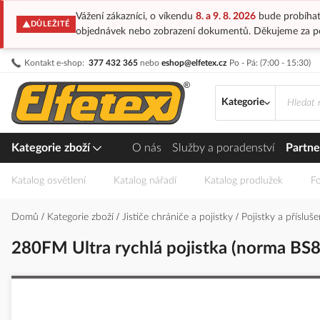
Vážení zákazníci, o víkendu
8. a 9. 8. 2026
bude probíhat
DŮLEŽITÉ
objednávek nebo zobrazení dokumentů. Děkujeme za p
Přejít
Kontakt e-shop:
377 432 365
nebo
eshop@elfetex.cz
Po - Pá: (7:00 - 15:30)
na
obsah
Kategorie
Kategorie zboží
O nás
Služby a poradenství
Partne
Katalog osvětlení
Katalog nářadí
Katalog prodlužek
Fo
Domů
Kategorie zboží
Jističe chrániče a pojistky
Pojistky a přísluš
280FM Ultra rychlá pojistka (norma BS8
Přeskočit
na