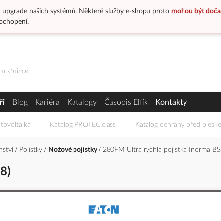
 upgrade našich systémů. Některé služby e-shopu proto
mohou být doča
ochopení.
ři
Blog
Kariéra
Katalogy
Časopis Elfík
Kontakty
tovoltaika
Katalog PROTEC.class
Katalog ochrany před blesk
enství
Pojistky
Nožové pojistky
280FM Ultra rychlá pojistka (norma BS
8)