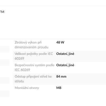
0FM
Ztrátový výkon při
48 W
dimenzovaném proudu
Velikost pojistky podle IEC
Ostatní, jiné
60269
Bezpečnostní systém podle
Ostatní, jiné
IEC 60269
Odstup připojení střed ke
84 mm
středu
Montážní otvory
M8