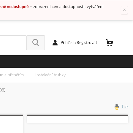
sně nedostupné
– zobrazení cen a dostupnosti, vytváření
×
Přihlásit/Registrovat
em a přepětím
Instalační trubky
88)
Tisk