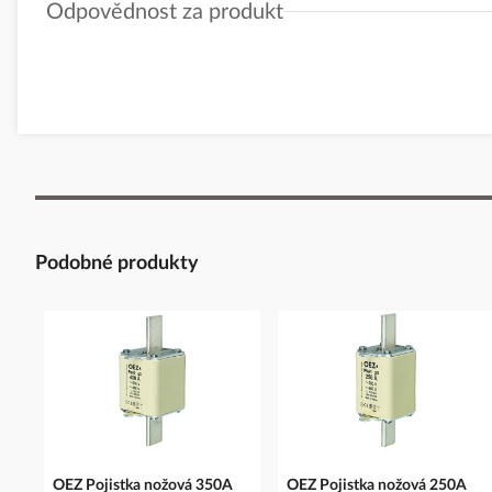
Odpovědnost za produkt
GPSR Details
Eaton Elektrotechnika s.r.o.
Adresa: Komárovská 2406/57, 193 00 Praha 9 - Horní Počernice, 
Telefon: +420 267 990 440
E-mail:
EatonCareCZ@eaton.com
https://www.eaton.com/cz/cs-cz.html
Podobné produkty
OEZ Pojistka nožová 350A
OEZ Pojistka nožová 250A