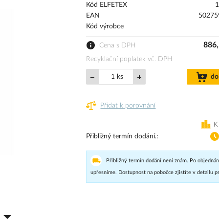
Kód ELFETEX
1
EAN
50275
Kód výrobce
886,
Cena s DPH
Recyklační poplatek vč. DPH
ks
do
Přidat k porovnání
K
Přibližný termín dodání.
Přibližný termín dodání není znám. Po objednán
upřesníme. Dostupnost na pobočce zjistíte v detailu p