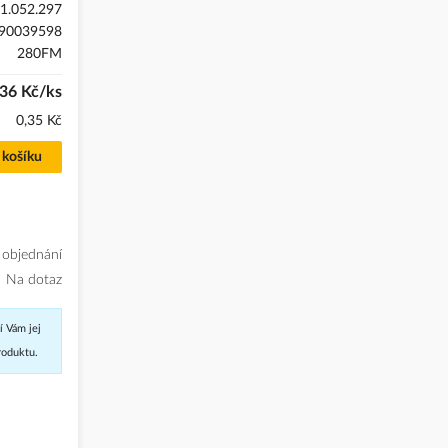
1.052.297
90039598
280FM
36 Kč/ks
0,35 Kč
 košíku
 objednání
Na dotaz
í Vám jej
roduktu.