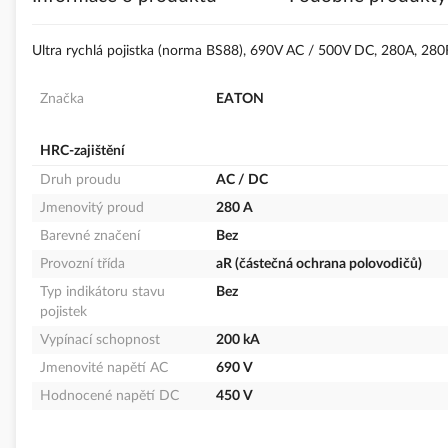
s
obrázky
Ultra rychlá pojistka (norma BS88), 690V AC / 500V DC, 280A, 28
Značka
EATON
HRC-zajištění
Druh proudu
AC / DC
Jmenovitý proud
280 A
Barevné značení
Bez
Provozní třída
aR (částečná ochrana polovodičů)
Typ indikátoru stavu
Bez
pojistek
Vypínací schopnost
200 kA
Jmenovité napětí AC
690 V
Hodnocené napětí DC
450 V