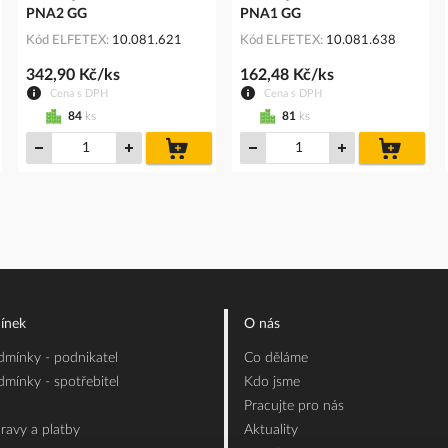
PNA2 GG
PNA1 GG
Kód ELFETEX
10.081.621
Kód ELFETEX
10.081.638
342,90 Kč/ks
162,48 Kč/ks
Cena s DPH
Cena s DPH
84
ks
81
ks
do
do
íku
košíku
košíku
ínek
O nás
mínky - podnikatel
Co děláme
mínky - spotřebitel
Kdo jsme
Pracujte pro nás
ravy a platby
Aktuality