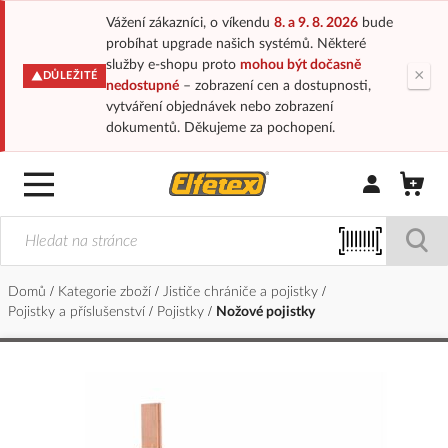
Vážení zákazníci, o víkendu
8. a 9. 8. 2026
bude
probíhat upgrade našich systémů. Některé
služby e-shopu proto
mohou být dočasně
×
DŮLEŽITÉ
nedostupné
– zobrazení cen a dostupnosti,
vytváření objednávek nebo zobrazení
dokumentů. Děkujeme za pochopení.
Přihlásit/Regi
Domů
Kategorie zboží
Jističe chrániče a pojistky
Pojistky a příslušenství
Pojistky
Nožové pojistky
Přeskočit
na
konec
galerie