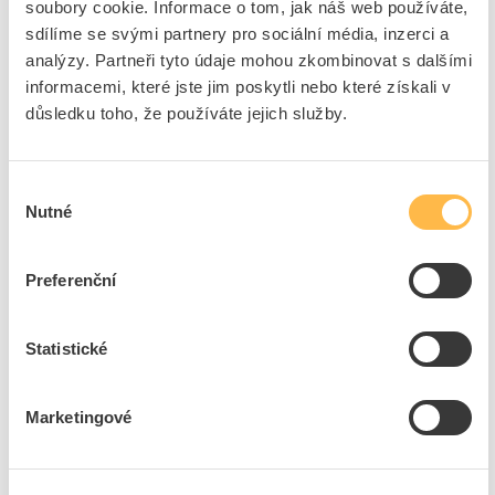
Druh proudu
AC
soubory cookie. Informace o tom, jak náš web používáte,
sdílíme se svými partnery pro sociální média, inzerci a
Jmenovitý proud
630 A
analýzy. Partneři tyto údaje mohou zkombinovat s dalšími
Barevné značení
Bez
informacemi, které jste jim poskytli nebo které získali v
Provozní třída
aR (částečná ochrana polovodičů)
důsledku toho, že používáte jejich služby.
Typ indikátoru stavu
Přední ukazatele, snímače
pojistek
Vypínací schopnost
200 kA
Výběr
Nutné
Jmenovité napětí AC
690 V
souhlasu
Ztrátový výkon při
85 W
dimenzovaném proudu
Preferenční
Velikost pojistky podle IEC
3
60269
Statistické
Bezpečnostní systém
Ostatní, jiné
podle IEC 60269
Marketingové
+
Odpovědnost za produkt
GPSR Details
Eaton Elektrotechnika s.r.o.