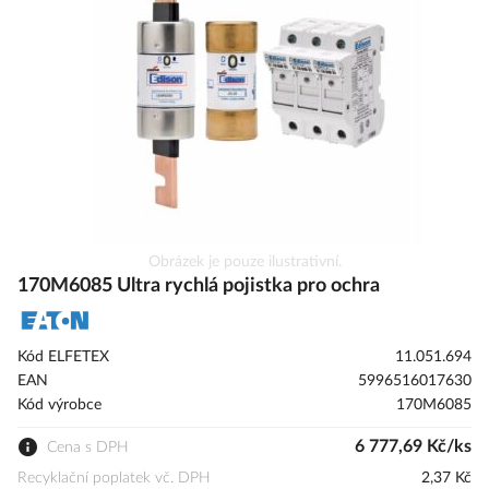
s
obrázky
Přeskočit
Obrázek je pouze ilustrativní.
na
170M6085 Ultra rychlá pojistka pro ochra
začátek
galerie
s
Kód ELFETEX
11.051.694
obrázky
EAN
5996516017630
Kód výrobce
170M6085
6 777,69 Kč/ks
Cena s DPH
Recyklační poplatek vč. DPH
2,37 Kč