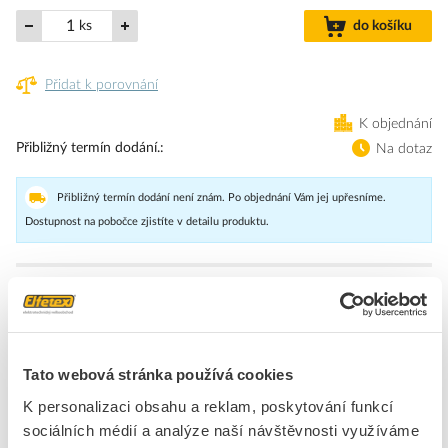
ks
do košíku
Přidat k porovnání
K objednání
Přibližný termín dodání.
Na dotaz
Přibližný termín dodání není znám. Po objednání Vám jej upřesníme.
Dostupnost na pobočce zjistíte v detailu produktu.
Válcová pojistka, vysokorychlostní, 630 A, AC 690 V, DIN 3, 75 x 89
x 150 mm, gR, DIN, IEC, samostatný indikátor
Značka
EATON
Tato webová stránka používá cookies
K personalizaci obsahu a reklam, poskytování funkcí
HRC-zajištění
sociálních médií a analýze naší návštěvnosti využíváme