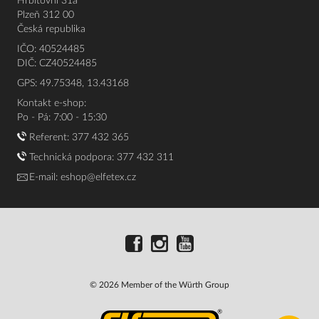
Hřbitovní 31a
Plzeň 312 00
Česká republika
IČO: 40524485
DIČ: CZ40524485
GPS: 49.75348, 13.43168
Kontakt e-shop:
Po - Pá: 7:00 - 15:30
Referent:
377 432 365
Technická podpora: 377 432 311
E-mail:
eshop@elfetex.cz
© 2026 Member of the Würth Group