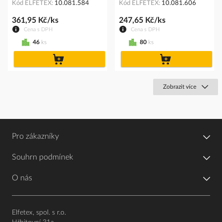
Kód ELFETEX
10.081.584
Kód ELFETEX
10.081.606
361,95 Kč/ks
247,65 Kč/ks
Cena s DPH
Cena s DPH
46
ks
80
ks
do
do
košíku
košíku
Zobrazit více
Pro zákazníky
Souhrn podmínek
O nás
Elfetex, spol. s r.o.