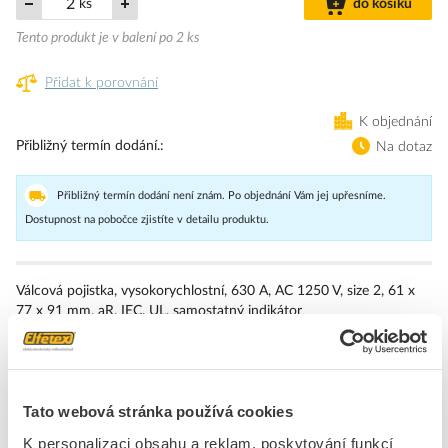
ks
do košíku
Tento produkt je v balení po 2 ks
Přidat k porovnání
K objednání
Přibližný termín dodání.
Na dotaz
Přibližný termín dodání není znám. Po objednání Vám jej upřesníme.
Dostupnost na pobočce zjistíte v detailu produktu.
Válcová pojistka, vysokorychlostní, 630 A, AC 1250 V, size 2, 61 x
77 x 91 mm, aR, IEC, UL, samostatný indikátor
Značka
EATON
Tato webová stránka používá cookies
HRC-zajištění
K personalizaci obsahu a reklam, poskytování funkcí
Druh proudu
AC