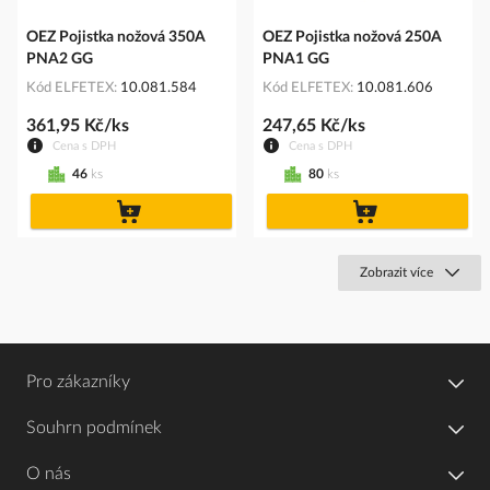
OEZ Pojistka nožová 350A
OEZ Pojistka nožová 250A
PNA2 GG
PNA1 GG
Kód ELFETEX
10.081.584
Kód ELFETEX
10.081.606
361,95 Kč/ks
247,65 Kč/ks
Cena s DPH
Cena s DPH
46
ks
80
ks
do
do
košíku
košíku
Zobrazit více
Pro zákazníky
Souhrn podmínek
O nás