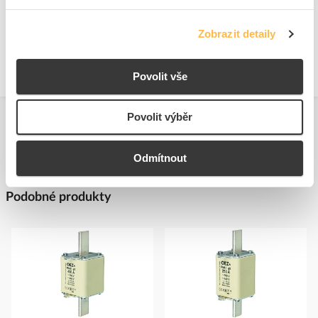
+
Odpovědnost za produkt
GPSR Details
Zobrazit detaily
Eaton Elektrotechnika s.r.o.
Adresa: Komárovská 2406/57, 193 00 Praha 9 - Horní Počernice,
Povolit vše
Česká republika
Telefon: +420 267 990 440
E-mail:
EatonCareCZ@eaton.com
Povolit výběr
https://www.eaton.com/cz/cs-cz.html
Odmítnout
Podobné produkty