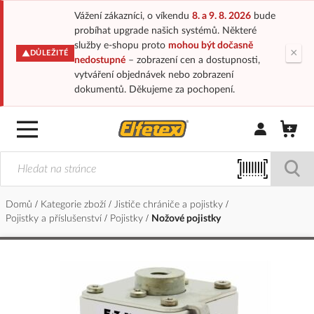
Vážení zákazníci, o víkendu
8. a 9. 8. 2026
bude
probíhat upgrade našich systémů. Některé
služby e-shopu proto
mohou být dočasně
×
DŮLEŽITÉ
nedostupné
– zobrazení cen a dostupnosti,
vytváření objednávek nebo zobrazení
dokumentů. Děkujeme za pochopení.
Přihlásit/Regi
Domů
Kategorie zboží
Jističe chrániče a pojistky
Pojistky a příslušenství
Pojistky
Nožové pojistky
Přeskočit
na
konec
galerie