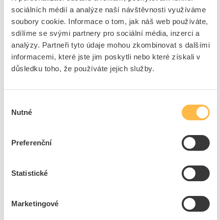
sociálních médií a analýze naší návštěvnosti využíváme
Jmenovitý proud
630 A
soubory cookie. Informace o tom, jak náš web používáte,
Barevné značení
Bez
sdílíme se svými partnery pro sociální média, inzerci a
Provozní třída
aR (částečná ochrana polovodičů)
analýzy. Partneři tyto údaje mohou zkombinovat s dalšími
Typ indikátoru stavu
Ukazatel středu (polohový spínač)
informacemi, které jste jim poskytli nebo které získali v
pojistek
důsledku toho, že používáte jejich služby.
Vypínací schopnost
100 kA
Jmenovité napětí AC
1250 V
Výběr
Ztrátový výkon při
110 W
Nutné
souhlasu
dimenzovaném proudu
Velikost pojistky podle IEC
2
60269
Preferenční
Bezpečnostní systém
IEC 60269-4 zapuštěné koncové
podle IEC 60269
připojení Typ A
Statistické
Odstup připojení střed ke
91.3 mm
středu
Montážní otvory
M10
Marketingové