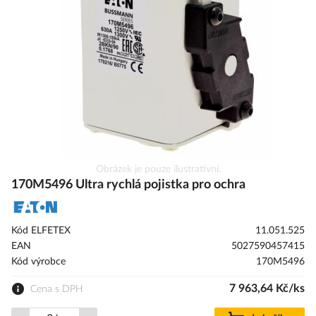
s
obrázky
Přeskočit
Obrázek je pouze ilustrativní.
na
170M5496 Ultra rychlá pojistka pro ochra
začátek
galerie
s
Kód ELFETEX
11.051.525
obrázky
EAN
5027590457415
Kód výrobce
170M5496
7 963,64 Kč/ks
Cena s DPH