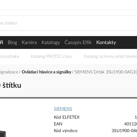
ři
Blog
Kariéra
Katalogy
Časopis Elfík
Kontakty
tovoltaika
Katalog PROTEC.class
Katalog ochrany před blesk
signalizace
Ovládací hlavice a signálky
SIEMENS Držák 3SU1900-0AG10-
štítku
SIEMENS
Kód ELFETEX
1
EAN
40112
Kód výrobce
3SU1900-0A