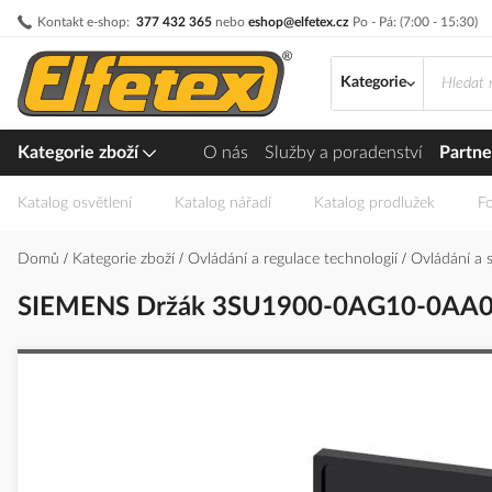
Přejít
Kontakt e-shop:
377 432 365
nebo
eshop@elfetex.cz
Po - Pá: (7:00 - 15:30)
na
obsah
Kategorie
Kategorie zboží
O nás
Služby a poradenství
Partne
Katalog osvětlení
Katalog nářadí
Katalog prodlužek
Fo
Domů
Kategorie zboží
Ovládání a regulace technologií
Ovládání a 
SIEMENS Držák 3SU1900-0AG10-0AA0 
Přeskočit
na
konec
galerie
s