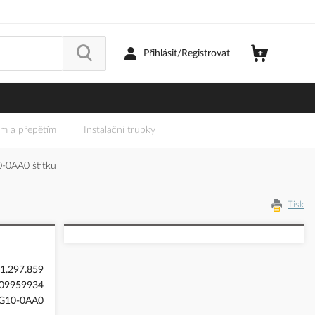
Přihlásit/Registrovat
em a přepětím
Instalační trubky
0AA0 štítku
Tisk
1.297.859
09959934
G10-0AA0