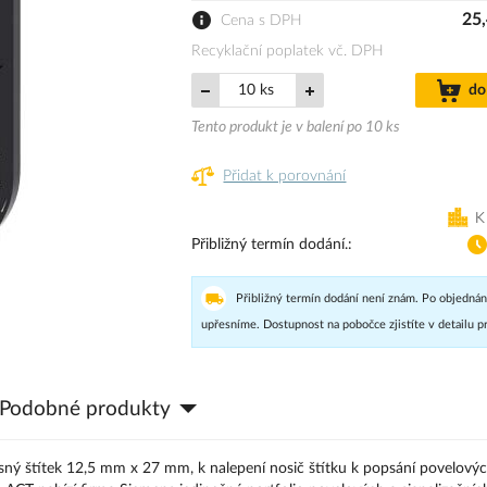
25,
Cena s DPH
Recyklační poplatek vč. DPH
ks
do
Tento produkt je v balení po 10 ks
Přidat k porovnání
K
Přibližný termín dodání.
Přibližný termín dodání není znám. Po objednán
upřesníme. Dostupnost na pobočce zjistíte v detailu p
Podobné produkty
isný štítek 12,5 mm x 27 mm, k nalepení nosič štítku k popsání povelový