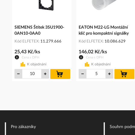
SIEMENS Štítek 3SU1900-
EATON M22-LG Montážní
0AN10-0AA0
klíč pro kompaktní signálky
Kód ELFETEX
11.279.666
Kód ELFETEX
10.086.629
25,43 Kč/ks
146,02 Kč/ks
Cena s DPH
Cena s DPH
K objednání
K objednání
do
do
košíku
koš
Pro zákazníky
Souhrn podm