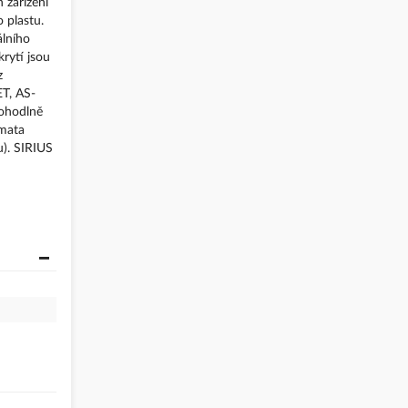
 zařízení
 plastu.
álního
rytí jsou
z
ET, AS-
pohodlně
émata
u). SIRIUS