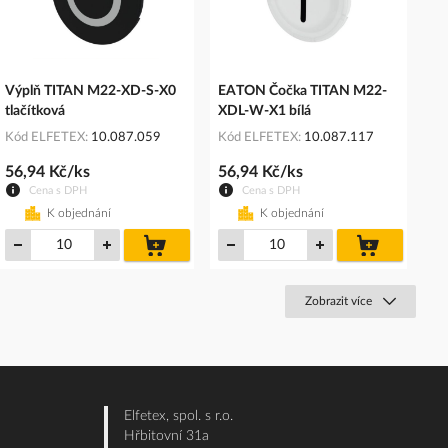
Výplň TITAN M22-XD-S-X0
EATON Čočka TITAN M22-
tlačítková
XDL-W-X1 bílá
Kód ELFETEX
10.087.059
Kód ELFETEX
10.087.117
56,94 Kč/ks
56,94 Kč/ks
Cena s DPH
Cena s DPH
K objednání
K objednání
do
do
košíku
košíku
Zobrazit více
Elfetex, spol. s r.o.
Hřbitovní 31a