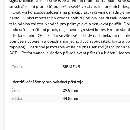
signalizačních zařízení SIRIUS ACT. Pod ochrannou známkou SIRIUS A
se schváleními produktů po celém světě ve čtyřech moderních desg
Inovativní koncepce založená na principu zacvakávání usnadňuje mon
nářadí. Funkci montážních otvorů přebírají otvory bez drážek, opa
tato odolná zařízení vhodná pro průmyslové a venkovní použití. Do
nedokáže narušit ani prach, oleje nebo agresivní louhy. Kromě standar
Interface nebo IO-Link. Tím snížíte své náklady na kabeláž, minimaliz
pomůže s výběrem a objednáním jednotlivých součástek, krytů a pop
zapojení). Dostupné je rozsáhlé volitelné příslušenství (např. popisné
ACT – Performance in Action při udělování příkazů a hlášení. Jedno
Značka
SIEMENS
Identifikační štítky pro ovládací přístroje
Šířka
29.8 mm
Výška
44.8 mm