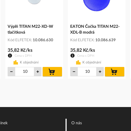
Výplň TITAN M22-XD-W
EATON Čočka TITAN M22-
tlačítková
XDL-B modrá
Kód ELFETEX
10.086.630
Kód ELFETEX
10.086.639
35,82 Kč/ks
35,82 Kč/ks
Cena s DPH
Cena s DPH
K objednání
K objednání
do
do
íku
košíku
košíku
ínek
O nás