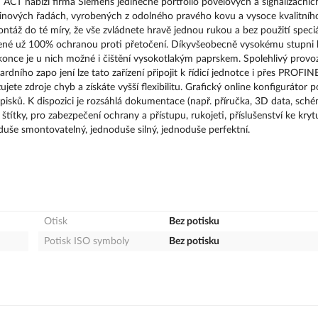
CT nabízí firma Siemens jedinečné portfolio povelových a signalizačních
inových řadách, vyrobených z odolného pravého kovu a vysoce kvalitního
táž do té míry, že vše zvládnete hravě jednou rukou a bez použití speci
třené už 100% ochranou proti přetočení. Díkyvšeobecně vysokému stupni k
konce je u nich možné i čištění vysokotlakým paprskem. Spolehlivý provo
dního zapo jení lze tato zařízení připojit k řídicí jednotce i přes PROFIN
ujete zdroje chyb a získáte vyšší flexibilitu. Grafický online konfigurátor 
isků. K dispozici je rozsáhlá dokumentace (např. příručka, 3D data, sch
 štítky, pro zabezpečení ochrany a přístupu, rukojeti, příslušenství ke kryt
duše smontovatelný, jednoduše silný, jednoduše perfektní.
Otisk
Bez potisku
Potisk ISO symboly
Bez potisku