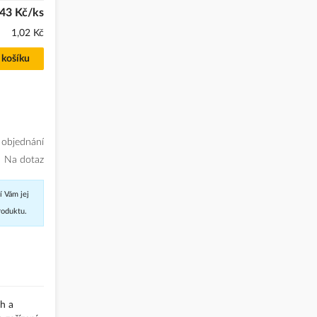
43 Kč/ks
1,02 Kč
 košíku
 objednání
Na dotaz
í Vám jej
roduktu.
ch a