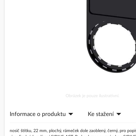
obrázky
Přeskočit
Obrázek je pouze ilustrativní.
na
začátek
Informace o produktu
Ke stažení
galerie
s
obrázky
nosič štítku, 22 mm, plochý, rámeček dole zaoblený, černý, pro pop