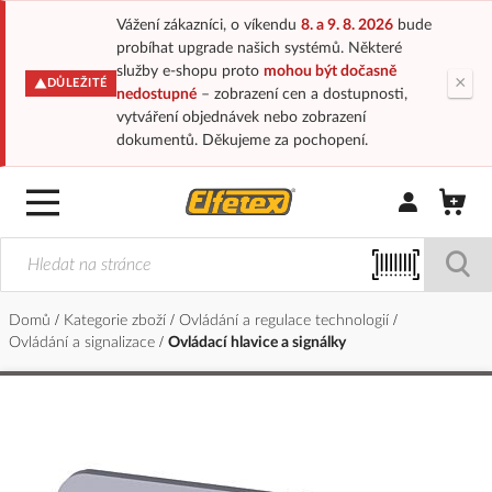
Vážení zákazníci, o víkendu
8. a 9. 8. 2026
bude
probíhat upgrade našich systémů. Některé
služby e-shopu proto
mohou být dočasně
×
DŮLEŽITÉ
nedostupné
– zobrazení cen a dostupnosti,
vytváření objednávek nebo zobrazení
dokumentů. Děkujeme za pochopení.
Přihlásit/Regi
Domů
Kategorie zboží
Ovládání a regulace technologií
Ovládání a signalizace
Ovládací hlavice a signálky
Přeskočit
na
konec
galerie