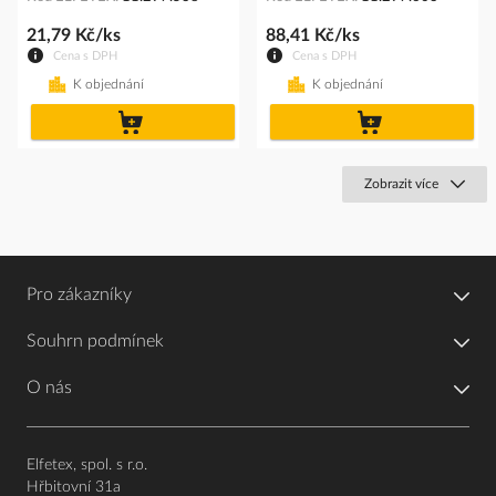
21,79 Kč/ks
88,41 Kč/ks
Cena s DPH
Cena s DPH
K objednání
K objednání
do
do
košíku
košíku
Zobrazit více
Pro zákazníky
Souhrn podmínek
O nás
Elfetex, spol. s r.o.
Hřbitovní 31a