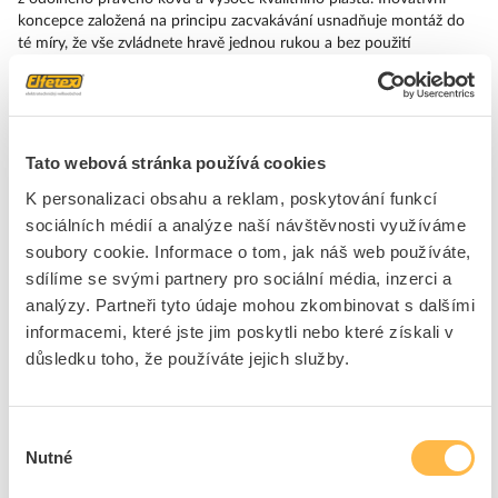
koncepce založená na principu zacvakávání usnadňuje montáž do
té míry, že vše zvládnete hravě jednou rukou a bez použití
speciálního nářadí. Funkci montážních otvorů přebírají otvory bez
drážek, opatřené už 100% ochranou proti přetočení.
Díkyvšeobecně vysokému stupni krytí jsou tato odolná zařízení
vhodná pro průmyslové a venkovní použití. Dokonce je u nich
možné i čištění vysokotlakým paprskem. Spolehlivý provoz
Tato webová stránka používá cookies
nedokáže narušit ani prach, oleje nebo agresivní louhy. Kromě
K personalizaci obsahu a reklam, poskytování funkcí
standardního zapo jení lze tato zařízení připojit k řídicí jednotce i
přes PROFINET, AS-Interface nebo IO-Link. Tím snížíte své náklady
sociálních médií a analýze naší návštěvnosti využíváme
na kabeláž, minimalizujete zdroje chyb a získáte vyšší flexibilitu.
soubory cookie. Informace o tom, jak náš web používáte,
Grafický online konfigurátor pohodlně pomůže s výběrem a
sdílíme se svými partnery pro sociální média, inzerci a
objednáním jednotlivých součástek, krytů a popisků. K dispozici je
analýzy. Partneři tyto údaje mohou zkombinovat s dalšími
rozsáhlá dokumentace (např. příručka, 3D data, schémata zapojení).
informacemi, které jste jim poskytli nebo které získali v
Dostupné je rozsáhlé volitelné příslušenství (např. popisné štítky,
pro zabezpečení ochrany a přístupu, rukojeti, příslušenství ke krytu).
důsledku toho, že používáte jejich služby.
SIRIUS ACT – Performance in Action při udělování příkazů a
hlášení. Jednoduše smontovatelný, jednoduše silný, jednoduše
perfektní.
Výběr
Nutné
souhlasu
Značka
SIEMENS