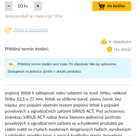
ks
do košíku
Tento produkt je v balení po 10 ks
Přidat k porovnání
K objednání
Přibližný termín dodání.
Na dotaz
Přibližný termín dodání není znám. Po objednání Vám jej upřesníme.
Dostupnost na pobočce zjistíte v detailu produktu.
popisný štítek k zaklapnutí nebo nalepení na nosič štítku, velikost
štítku 12,5 x 27 mm, štítek ve stříbrné barvě, písmo černé, bez
nápisu, pro popsání vlastním textem popisný štítek k popsání
povelových a signalizačních zařízení SIRIUS ACT. Pod ochrannou
známkou SIRIUS ACT nabízí firma Siemens jedinečné portfolio
povelových a signalizačních zařízení se schváleními produktů po
celém světě ve čtyřech moderních desginových řadách, vyrobených
z odolného pravého kovu a vysoce kvalitního plastu. Inovativní