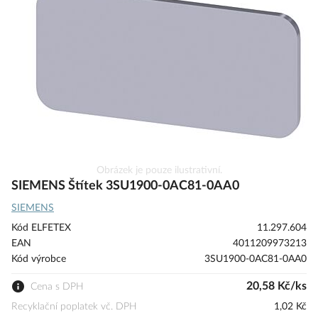
s
obrázky
Přeskočit
Obrázek je pouze ilustrativní.
na
SIEMENS Štítek 3SU1900-0AC81-0AA0
začátek
SIEMENS
galerie
s
Kód ELFETEX
11.297.604
obrázky
EAN
4011209973213
Kód výrobce
3SU1900-0AC81-0AA0
20,58 Kč/ks
Cena s DPH
Recyklační poplatek vč. DPH
1,02 Kč