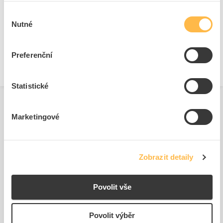
Typ napětí pro ovládání
AC
Výběr
Typ připojení pomocného
Šroubová svorka
Nutné
souhlasu
obvodu
Barva světla zdroje
Bílá
Preferenční
Statistické
Marketingové
Související produkty
Zobrazit detaily
Povolit vše
Povolit výběr