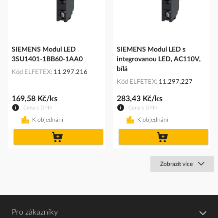
SIEMENS Modul LED
SIEMENS Modul LED s
3SU1401-1BB60-1AA0
integrovanou LED, AC110V,
bílá
Kód ELFETEX
11.297.216
Kód ELFETEX
11.297.227
169,58 Kč/ks
283,43 Kč/ks
Cena s DPH
Cena s DPH
K objednání
K objednání
do
do
košíku
košíku
Zobrazit více
Pro zákazníky