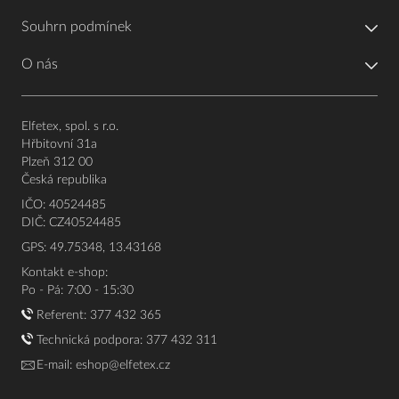
Souhrn podmínek
O nás
Elfetex, spol. s r.o.
Hřbitovní 31a
Plzeň 312 00
Česká republika
IČO: 40524485
DIČ: CZ40524485
GPS: 49.75348, 13.43168
Kontakt e-shop:
Po - Pá: 7:00 - 15:30
Referent:
377 432 365
Technická podpora: 377 432 311
E-mail:
eshop@elfetex.cz