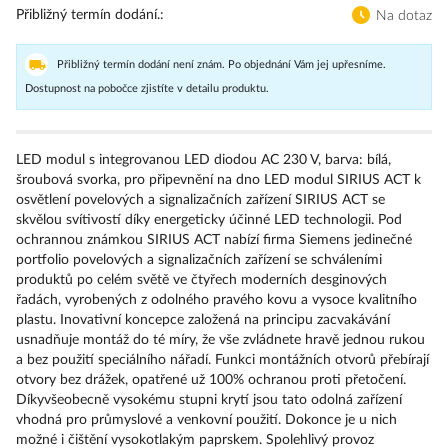
Přibližný termín dodání.
Na dotaz
Přibližný termín dodání není znám. Po objednání Vám jej upřesníme.
Dostupnost na pobočce zjistíte v detailu produktu.
LED modul s integrovanou LED diodou AC 230 V, barva: bílá,
šroubová svorka, pro připevnění na dno LED modul SIRIUS ACT k
osvětlení povelových a signalizačních zařízení SIRIUS ACT se
skvělou svítivostí díky energeticky účinné LED technologii. Pod
ochrannou známkou SIRIUS ACT nabízí firma Siemens jedinečné
portfolio povelových a signalizačních zařízení se schváleními
produktů po celém světě ve čtyřech moderních desginových
řadách, vyrobených z odolného pravého kovu a vysoce kvalitního
plastu. Inovativní koncepce založená na principu zacvakávání
usnadňuje montáž do té míry, že vše zvládnete hravě jednou rukou
a bez použití speciálního nářadí. Funkci montážních otvorů přebírají
otvory bez drážek, opatřené už 100% ochranou proti přetočení.
Díkyvšeobecně vysokému stupni krytí jsou tato odolná zařízení
vhodná pro průmyslové a venkovní použití. Dokonce je u nich
možné i čištění vysokotlakým paprskem. Spolehlivý provoz