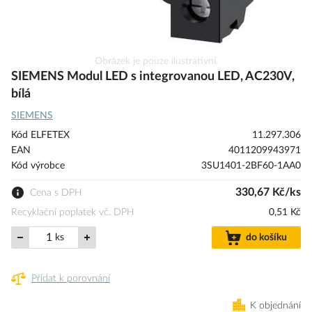
Přeskočit
Obrázek je pouze ilustrativní.
na
SIEMENS Modul LED s integrovanou LED, AC230V,
začátek
bílá
galerie
SIEMENS
s
obrázky
Kód ELFETEX
11.297.306
EAN
4011209943971
Kód výrobce
3SU1401-2BF60-1AA0
330,67 Kč/ks
Cena s DPH
Recyklační poplatek vč. DPH
0,51 Kč
ks
do košíku
Přidat k porovnání
K objednání