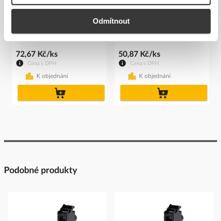
SIEMENS Držák 3SU1550-
SIEMENS Držák 3SU1500-
0AA10-0AA0 pro kovová
0AA10-0AA0 tlačíka
Odmítnout
tla...
Kód ELFETEX
11.237.484
Kód ELFETEX
11.288.280
72,67 Kč/ks
50,87 Kč/ks
Cena s DPH
Cena s DPH
K objednání
K objednání
do
do
košíku
košíku
Podobné produkty