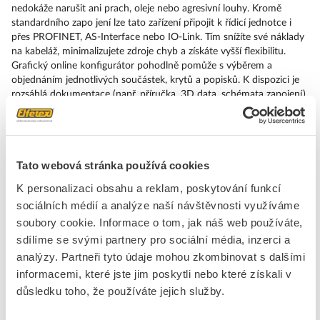
nedokáže narušit ani prach, oleje nebo agresivní louhy. Kromě
standardního zapo jení lze tato zařízení připojit k řídicí jednotce i
přes PROFINET, AS-Interface nebo IO-Link. Tím snížíte své náklady
na kabeláž, minimalizujete zdroje chyb a získáte vyšší flexibilitu.
Grafický online konfigurátor pohodlně pomůže s výběrem a
objednáním jednotlivých součástek, krytů a popisků. K dispozici je
rozsáhlá dokumentace (např. příručka, 3D data, schémata zapojení).
Dodáváme tato provedení: více barev, různé varianty napětí, různé
způsoby napojení nebo montáže. SIRIUS ACT – Performance in
Action při udělování příkazů a hlášení. Jednoduše smontovatelný,
jednoduše silný, jednoduše perfektní.
Tato webová stránka používá cookies
Značka
SIEMENS
K personalizaci obsahu a reklam, poskytování funkcí
sociálních médií a analýze naší návštěvnosti využíváme
soubory cookie. Informace o tom, jak náš web používáte,
Objímky pro ovladače a signálky
sdílíme se svými partnery pro sociální média, inzerci a
Se světelným zdrojem
Ano
analýzy. Partneři tyto údaje mohou zkombinovat s dalšími
Světelný zdroj
LED
informacemi, které jste jim poskytli nebo které získali v
S integrovanou diodou
Ano
důsledku toho, že používáte jejich služby.
Objímka
Bez