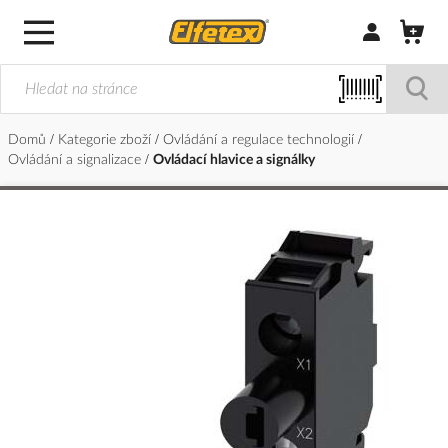
Přihlásit/Regi
Domů
Kategorie zboží
Ovládání a regulace technologií
Ovládání a signalizace
Ovládací hlavice a signálky
Přeskočit
na
konec
galerie
s
obrázky