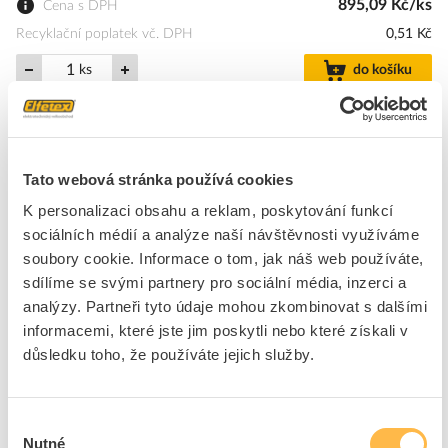
895,09 Kč/ks
Cena s DPH
Recyklační poplatek vč. DPH
0,51 Kč
ks
do košíku
Přidat k porovnání
K objednání
Tato webová stránka používá cookies
Přibližný termín dodání.
Na dotaz
K personalizaci obsahu a reklam, poskytování funkcí
sociálních médií a analýze naší návštěvnosti využíváme
Přibližný termín dodání není znám. Po objednání Vám jej upřesníme.
soubory cookie. Informace o tom, jak náš web používáte,
Dostupnost na pobočce zjistíte v detailu produktu.
sdílíme se svými partnery pro sociální média, inzerci a
analýzy. Partneři tyto údaje mohou zkombinovat s dalšími
informacemi, které jste jim poskytli nebo které získali v
SIRIUS ACT: terminálový modul (povelový a LED modul), s
důsledku toho, že používáte jejich služby.
integrovanou LED v barvě amber, pro upevnění do čelní desky
terminální modul SIRIUS ACT pro napojení ovládacích a
signalizačních prvků přes PROFINET. Dodáváme tato provedení:
jako povelový a/nebo LED modul s LED diodami v různých
Výběr
barvách.
Nutné
souhlasu