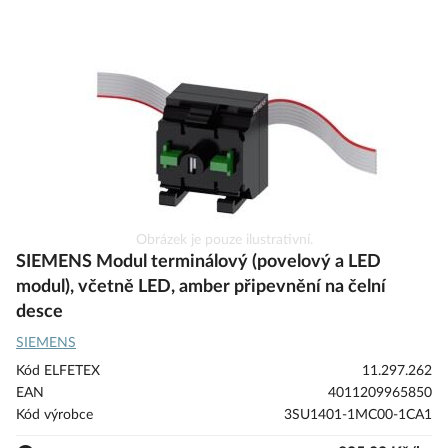
s
obrázky
Přeskočit
Obrázek je pouze ilustrativní.
na
SIEMENS Modul terminálový (povelový a LED
začátek
modul), včetně LED, amber připevnění na čelní
galerie
desce
s
obrázky
SIEMENS
Kód ELFETEX
11.297.262
EAN
4011209965850
Kód výrobce
3SU1401-1MC00-1CA1