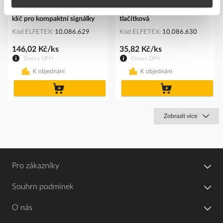
EATON M22-LG Montážní
Výplň TITAN M22-XD-W
klíč pro kompaktní signálky
tlačítková
Kód ELFETEX
10.086.629
Kód ELFETEX
10.086.630
146,02 Kč/ks
35,82 Kč/ks
Cena s DPH
Cena s DPH
K objednání
K objednání
do
do
košíku
košíku
Zobrazit více
Pro zákazníky
Souhrn podmínek
O nás