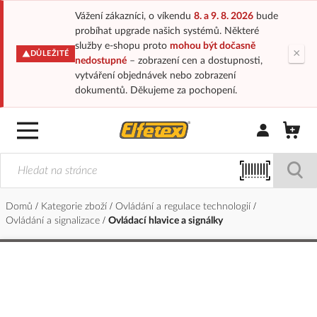
Vážení zákazníci, o víkendu
8. a 9. 8. 2026
bude
probíhat upgrade našich systémů. Některé
služby e-shopu proto
mohou být dočasně
×
DŮLEŽITÉ
nedostupné
– zobrazení cen a dostupnosti,
vytváření objednávek nebo zobrazení
dokumentů. Děkujeme za pochopení.
Přihlásit/Regi
Domů
Kategorie zboží
Ovládání a regulace technologií
Ovládání a signalizace
Ovládací hlavice a signálky
Přeskočit
na
konec
galerie