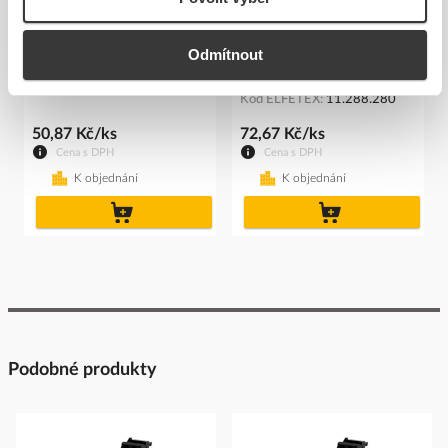
SIEMENS Držák 3SU1500-
SIEMENS Držák 3SU1550-
Odmítnout
0AA10-0AA0 tlačíka
0AA10-0AA0 pro kovová
tla...
Kód ELFETEX
11.237.484
Kód ELFETEX
11.288.280
50,87 Kč/ks
72,67 Kč/ks
Cena s DPH
Cena s DPH
K objednání
K objednání
do
do
košíku
košíku
Podobné produkty