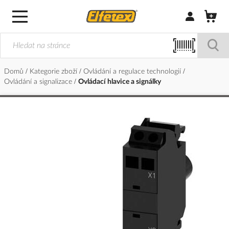
Přihlásit/Regi
Domů
Kategorie zboží
Ovládání a regulace technologií
Ovládání a signalizace
Ovládací hlavice a signálky
Přeskočit
na
konec
galerie
s
obrázky