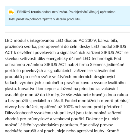
Přibližný termín dodání není znám. Po objednání Vám jej upřesníme.
Dostupnost na pobočce zjistíte v detailu produktu.
LED modul s integrovanou LED diodou AC 230 V, barva: bílá,
pružinová svorka, pro upevnění do čelní desky LED modul SIRIUS
ACT k osvětlení povelových a signalizačních zařízení SIRIUS ACT se
skvělou svítivostí díky energeticky účinné LED technologii. Pod
ochrannou známkou SIRIUS ACT nabízí firma Siemens jedinečné
portfolio povelových a signalizačních zařízení se schváleními
produktů po celém světě ve čtyřech moderních desginových
řadách, vyrobených z odolného pravého kovu a vysoce kvalitního
plastu. Inovativní koncepce založená na principu zacvakávání
usnadňuje montáž do té míry, že vše zvládnete hravě jednou rukou
a bez použití speciálního nářadí. Funkci montážních otvorů přebírají
otvory bez drážek, opatřené už 100% ochranou proti přetočení.
Díkyvšeobecně vysokému stupni krytí jsou tato odolná zařízení
vhodná pro průmyslové a venkovní použití. Dokonce je u nich
možné i čištění vysokotlakým paprskem. Spolehlivý provoz
nedokáže narušit ani prach, oleje nebo agresivní louhy. Kromě