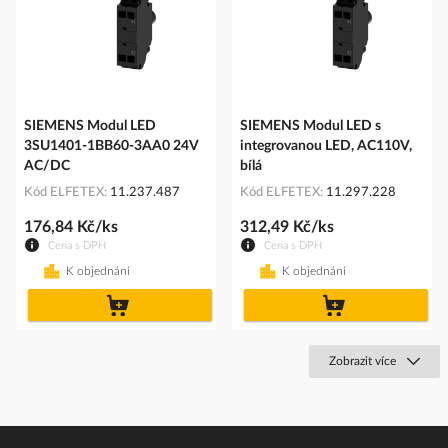
SIEMENS Modul LED
SIEMENS Modul LED s
3SU1401-1BB60-3AA0 24V
integrovanou LED, AC110V,
AC/DC
bílá
Kód ELFETEX
11.237.487
Kód ELFETEX
11.297.228
176,84 Kč/ks
312,49 Kč/ks
Cena s DPH
Cena s DPH
K objednání
K objednání
do
do
košíku
košíku
Zobrazit více