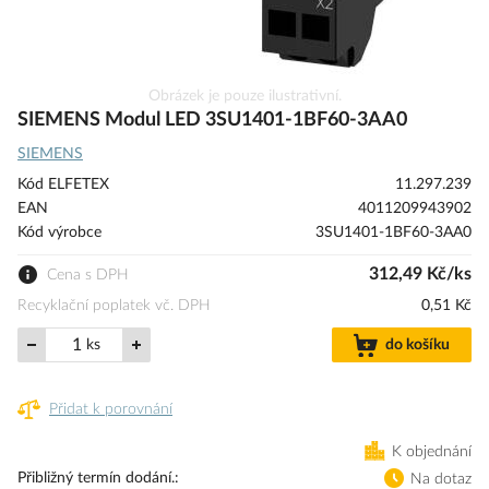
Přeskočit
Obrázek je pouze ilustrativní.
na
SIEMENS Modul LED 3SU1401-1BF60-3AA0
začátek
SIEMENS
galerie
s
Kód ELFETEX
11.297.239
obrázky
EAN
4011209943902
Kód výrobce
3SU1401-1BF60-3AA0
312,49 Kč/ks
Cena s DPH
Recyklační poplatek vč. DPH
0,51 Kč
ks
do košíku
Přidat k porovnání
K objednání
Přibližný termín dodání.
Na dotaz