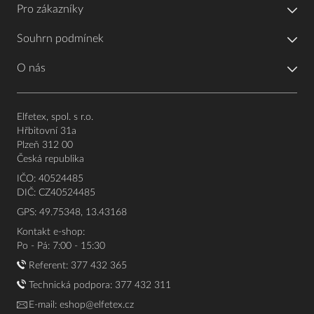
Pro zákazníky
Souhrn podmínek
O nás
Elfetex, spol. s r.o.
Hřbitovní 31a
Plzeň 312 00
Česká republika
IČO: 40524485
DIČ: CZ40524485
GPS: 49.75348, 13.43168
Kontakt e-shop:
Po - Pá: 7:00 - 15:30
Referent:
377 432 365
Technická podpora: 377 432 311
E-mail:
eshop@elfetex.cz