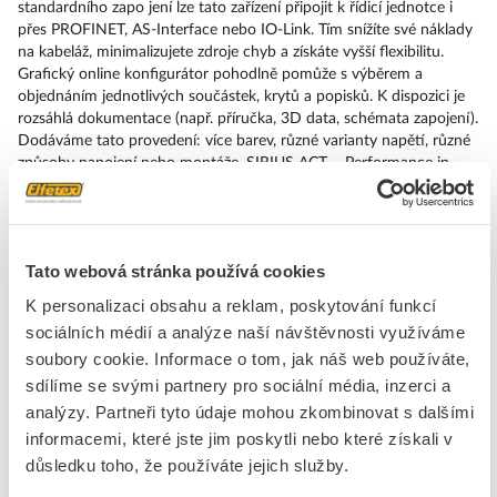
standardního zapo jení lze tato zařízení připojit k řídicí jednotce i
přes PROFINET, AS-Interface nebo IO-Link. Tím snížíte své náklady
na kabeláž, minimalizujete zdroje chyb a získáte vyšší flexibilitu.
Grafický online konfigurátor pohodlně pomůže s výběrem a
objednáním jednotlivých součástek, krytů a popisků. K dispozici je
rozsáhlá dokumentace (např. příručka, 3D data, schémata zapojení).
Dodáváme tato provedení: více barev, různé varianty napětí, různé
způsoby napojení nebo montáže. SIRIUS ACT – Performance in
Action při udělování příkazů a hlášení. Jednoduše smontovatelný,
jednoduše silný, jednoduše perfektní.
Značka
SIEMENS
Tato webová stránka používá cookies
K personalizaci obsahu a reklam, poskytování funkcí
Objímky pro ovladače a signálky
sociálních médií a analýze naší návštěvnosti využíváme
soubory cookie. Informace o tom, jak náš web používáte,
Se světelným zdrojem
Ano
sdílíme se svými partnery pro sociální média, inzerci a
Světelný zdroj
LED
analýzy. Partneři tyto údaje mohou zkombinovat s dalšími
informacemi, které jste jim poskytli nebo které získali v
důsledku toho, že používáte jejich služby.
Ke stažení