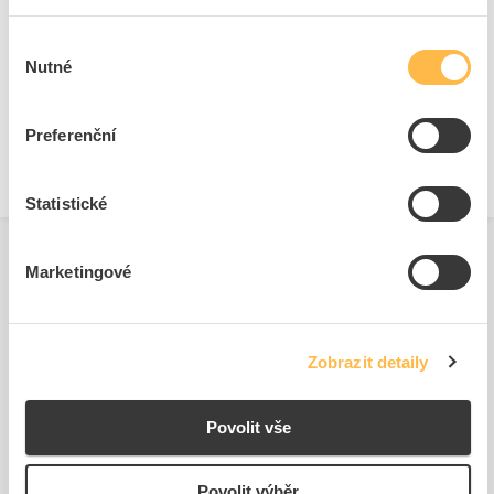
Výběr
Technické dokumenty
Nutné
souhlasu
Technická specifikace.pdf
Preferenční
Statistické
Marketingové
Související produkty
Zobrazit detaily
Povolit vše
Povolit výběr