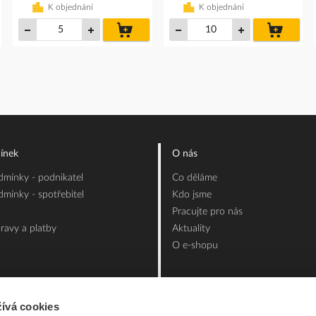
K objednání
K objednání
do
do
íku
košíku
košíku
ínek
O nás
mínky - podnikatel
Co děláme
mínky - spotřebitel
Kdo jsme
Pracujte pro nás
ravy a platby
Aktuality
O e-shopu
ívá cookies