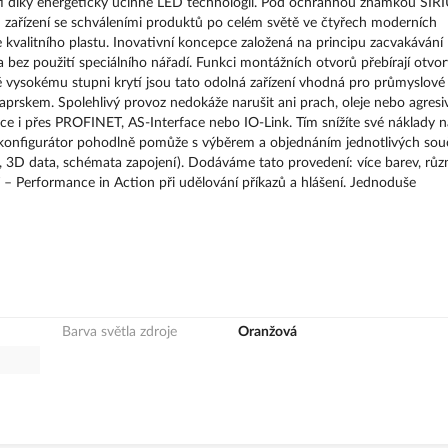
ostí díky energeticky účinné LED technologii. Pod ochrannou známkou SI
ch zařízení se schváleními produktů po celém světě ve čtyřech moderních
valitního plastu. Inovativní koncepce založená na principu zacvakávání
 bez použití speciálního nářadí. Funkci montážních otvorů přebírají otvor
 vysokému stupni krytí jsou tato odolná zařízení vhodná pro průmyslové
aprskem. Spolehlivý provoz nedokáže narušit ani prach, oleje nebo agresiv
otce i přes PROFINET, AS-Interface nebo IO-Link. Tím snížíte své náklady n
line konfigurátor pohodlně pomůže s výběrem a objednáním jednotlivých sou
a, 3D data, schémata zapojení). Dodáváme tato provedení: více barev, růz
– Performance in Action při udělování příkazů a hlášení. Jednoduše
Barva světla zdroje
Oranžová