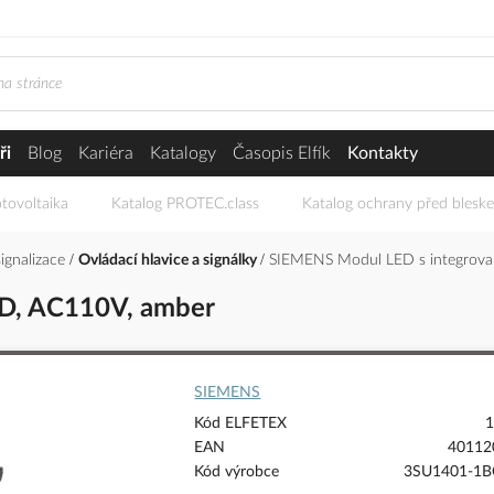
ři
Blog
Kariéra
Katalogy
Časopis Elfík
Kontakty
tovoltaika
Katalog PROTEC.class
Katalog ochrany před blesk
signalizace
Ovládací hlavice a signálky
SIEMENS Modul LED s integrov
D, AC110V, amber
SIEMENS
Kód ELFETEX
1
EAN
40112
Kód výrobce
3SU1401-1B