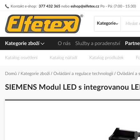
Přejít
Kontakt e-shop:
377 432 365
nebo
eshop@elfetex.cz
Po - Pá: (7:00 - 15:30)
na
obsah
Kategorie
Kategorie zboží
O nás
Služby a poradenství
Partne
Katalog osvětlení
Katalog nářadí
Katalog prodlužek
Fo
Domů
Kategorie zboží
Ovládání a regulace technologií
Ovládání a 
SIEMENS Modul LED s integrovanou LE
Přeskočit
na
konec
galerie
s