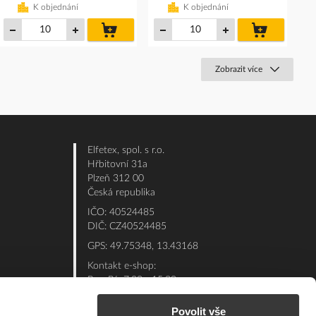
K objednání
K objednání
do
do
košíku
košíku
Zobrazit více
Elfetex, spol. s r.o.
Hřbitovní 31a
Plzeň 312 00
Česká republika
IČO: 40524485
DIČ: CZ40524485
GPS: 49.75348, 13.43168
Kontakt e-shop:
Po - Pá: 7:00 - 15:30
Referent:
377 432 365
Povolit vše