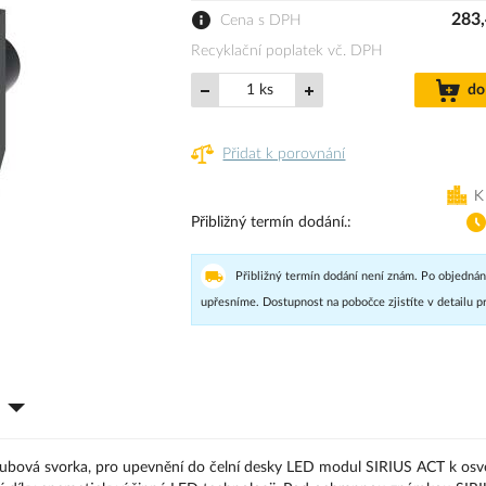
283,
Cena s DPH
Recyklační poplatek vč. DPH
ks
do
Přidat k porovnání
K
Přibližný termín dodání.
Přibližný termín dodání není znám. Po objednán
upřesníme. Dostupnost na pobočce zjistíte v detailu p
ubová svorka, pro upevnění do čelní desky LED modul SIRIUS ACT k osvě