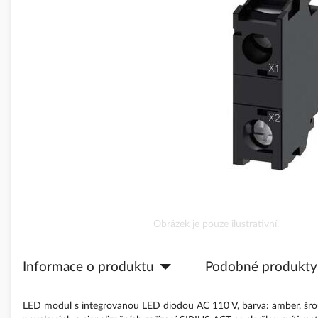
obrázky
Přeskočit
Obrázek je pouze ilustrativní.
na
začátek
Informace o produktu
Podobné produkty
galerie
s
obrázky
LED modul s integrovanou LED diodou AC 110 V, barva: amber, šro