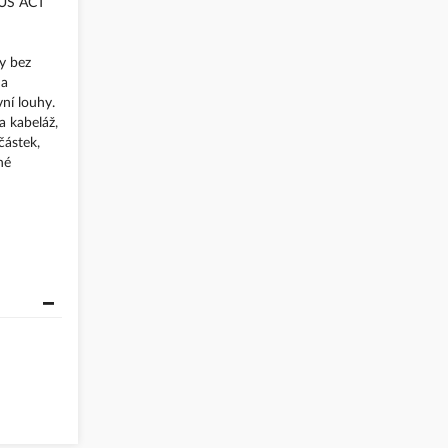
RIUS ACT
y bez
 a
ní louhy.
a kabeláž,
částek,
né