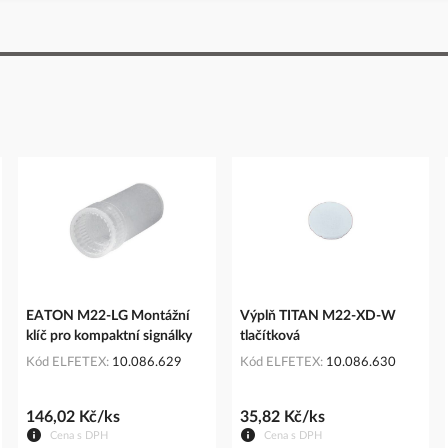
EATON M22-LG Montážní
Výplň TITAN M22-XD-W
klíč pro kompaktní signálky
tlačítková
Kód ELFETEX
10.086.629
Kód ELFETEX
10.086.630
146,02 Kč/ks
35,82 Kč/ks
Cena s DPH
Cena s DPH