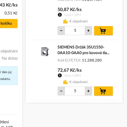
43 Kč/ks
50,87 Kč/ks
0,51 Kč
Cena s DPH
K objednání
 košíku
do
košíku
SIEMENS Držák 3SU1550-
 objednání
0AA10-0AA0 pro kovová tla...
Na dotaz
Kód ELFETEX
11.288.280
72,67 Kč/ks
í Vám jej
Cena s DPH
roduktu.
K objednání
do
košíku
tlení