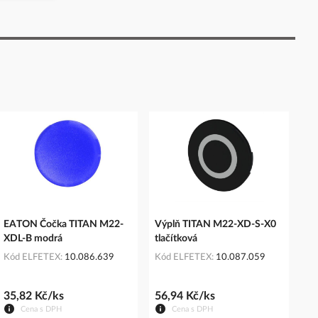
EATON Čočka TITAN M22-
Výplň TITAN M22-XD-S-X0
XDL-B modrá
tlačítková
Kód ELFETEX
10.086.639
Kód ELFETEX
10.087.059
35,82 Kč/ks
56,94 Kč/ks
Cena s DPH
Cena s DPH