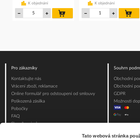
K objednání
K objednání
do
do
košíku
koš
Pro zákazníky
Souhrn podm
Kontaktujte nás
Obchodní pod
Vrácení zboží, reklamace
Obchodní pod
Online formulář pro odstoupení od smlouvy
GDPR
Poškozená zásilka
Možnosti dop
Pobočky
FAQ
Slovník pojmů
Mapa webu
Tato webová stránka použ
Ceník obalových materiálů