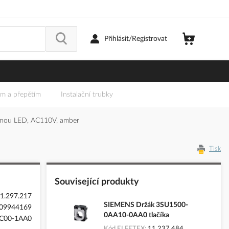
Přihlásit/Registrovat
em a přepětím
Instalační trubky
anou LED, AC110V, amber
Tisk
Související produkty
1.297.217
SIEMENS Držák 3SU1500-
09944169
0AA10-0AA0 tlačíka
C00-1AA0
Kód ELFETEX
11.237.484