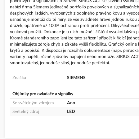
povelových a signalizačních zařízení SIRIUS ACT se skvělou svítiv
nabízí firma Siemens jedinečné portfolio povelových a signalizační
desginových řadách, vyrobených z odolného pravého kovu a vysoce k
usnadňuje montáž do té míry, že vše zvládnete hravě jednou rukou a
drážek, opatřené už 100% ochranou proti přetočení. Díkyvšeobecně
venkovní použití. Dokonce je u nich možné i čištění vysokotlakým p
Kromě standardního zapo jení lze tato zařízení připojit k řídicí jedn
minimalizujete zdroje chyb a získáte vyšší flexibilitu. Grafický on
krytů a popisků. K dispozici je rozsáhlá dokumentace (např. příručk
varianty napětí, různé způsoby napojení nebo montáže. SIRIUS ACT 
smontovatelný, jednoduše silný, jednoduše perfektní.
Značka
SIEMENS
Objímky pro ovladače a signálky
Se světelným zdrojem
Ano
Světelný zdroj
LED