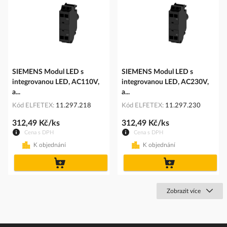
SIEMENS Modul LED s
SIEMENS Modul LED s
integrovanou LED, AC110V,
integrovanou LED, AC230V,
a...
a...
Kód ELFETEX
11.297.218
Kód ELFETEX
11.297.230
312,49 Kč/ks
312,49 Kč/ks
Cena s DPH
Cena s DPH
K objednání
K objednání
do
do
košíku
košíku
Zobrazit více