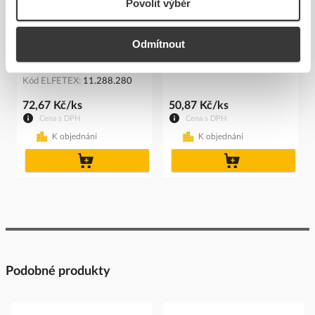
Povolit výběr
SIEMENS Držák 3SU1550-
SIEMENS Držák 3SU1500-
Odmítnout
0AA10-0AA0 pro kovová
0AA10-0AA0 tlačíka
tla...
Kód ELFETEX
11.237.484
Kód ELFETEX
11.288.280
72,67 Kč/ks
50,87 Kč/ks
Cena s DPH
Cena s DPH
K objednání
K objednání
do
do
košíku
košíku
Podobné produkty