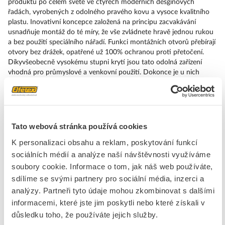
produktů po celém světě ve čtyřech moderních desginových
řadách, vyrobených z odolného pravého kovu a vysoce kvalitního
plastu. Inovativní koncepce založená na principu zacvakávání
usnadňuje montáž do té míry, že vše zvládnete hravě jednou rukou
a bez použití speciálního nářadí. Funkci montážních otvorů přebírají
otvory bez drážek, opatřené už 100% ochranou proti přetočení.
Díkyvšeobecně vysokému stupni krytí jsou tato odolná zařízení
vhodná pro průmyslové a venkovní použití. Dokonce je u nich
možné i čištění vysokotlakým paprskem. Spolehlivý provoz
nedokáže narušit ani prach, oleje nebo agresivní louhy. Kromě
standardního zapo jení lze tato zařízení připojit k řídicí jednotce i
přes PROFINET, AS-Interface nebo IO-Link. Tím snížíte své náklady
na kabeláž, minimalizujete zdroje chyb a získáte vyšší flexibilitu.
Tato webová stránka používá cookies
Grafický online konfigurátor pohodlně pomůže s výběrem a
K personalizaci obsahu a reklam, poskytování funkcí
objednáním jednotlivých součástek, krytů a popisků. K dispozici je
rozsáhlá dokumentace (např. příručka, 3D data, schémata zapojení).
sociálních médií a analýze naší návštěvnosti využíváme
Dodáváme tato provedení: více barev, různé varianty napětí, různé
soubory cookie. Informace o tom, jak náš web používáte,
způsoby napojení nebo montáže. SIRIUS ACT – Performance in
sdílíme se svými partnery pro sociální média, inzerci a
Action při udělování příkazů a hlášení. Jednoduše smontovatelný,
analýzy. Partneři tyto údaje mohou zkombinovat s dalšími
jednoduše silný, jednoduše perfektní.
informacemi, které jste jim poskytli nebo které získali v
důsledku toho, že používáte jejich služby.
Značka
SIEMENS