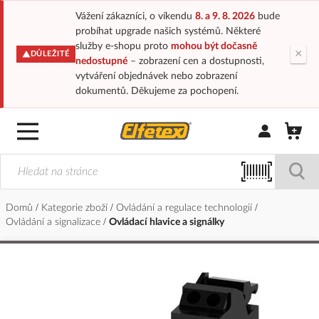
Vážení zákazníci, o víkendu
8. a 9. 8. 2026
bude
probíhat upgrade našich systémů. Některé
služby e-shopu proto
mohou být dočasně
×
DŮLEŽITÉ
nedostupné
– zobrazení cen a dostupnosti,
vytváření objednávek nebo zobrazení
dokumentů. Děkujeme za pochopení.
Přihlásit/Regi
Domů
Kategorie zboží
Ovládání a regulace technologií
Ovládání a signalizace
Ovládací hlavice a signálky
Přeskočit
na
konec
galerie