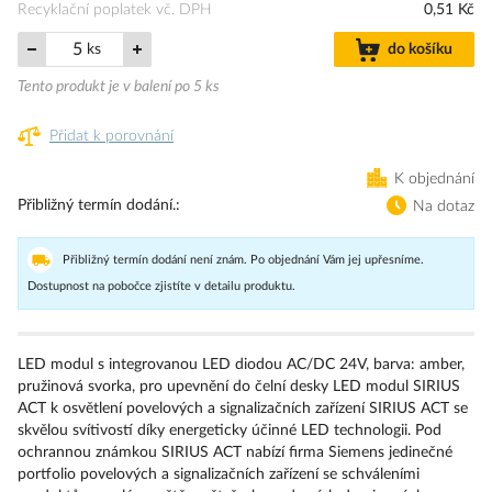
Recyklační poplatek vč. DPH
0,51 Kč
ks
do košíku
Tento produkt je v balení po 5 ks
Přidat k porovnání
K objednání
Přibližný termín dodání.
Na dotaz
Přibližný termín dodání není znám. Po objednání Vám jej upřesníme.
Dostupnost na pobočce zjistíte v detailu produktu.
LED modul s integrovanou LED diodou AC/DC 24V, barva: amber,
pružinová svorka, pro upevnění do čelní desky LED modul SIRIUS
ACT k osvětlení povelových a signalizačních zařízení SIRIUS ACT se
skvělou svítivostí díky energeticky účinné LED technologii. Pod
ochrannou známkou SIRIUS ACT nabízí firma Siemens jedinečné
portfolio povelových a signalizačních zařízení se schváleními