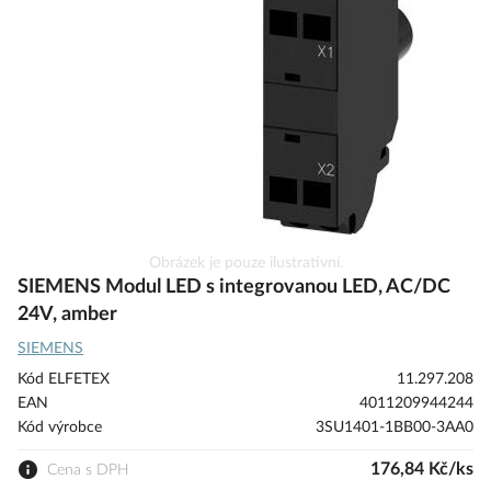
s
obrázky
Přeskočit
Obrázek je pouze ilustrativní.
na
SIEMENS Modul LED s integrovanou LED, AC/DC
začátek
24V, amber
galerie
SIEMENS
s
obrázky
Kód ELFETEX
11.297.208
EAN
4011209944244
Kód výrobce
3SU1401-1BB00-3AA0
176,84 Kč/ks
Cena s DPH