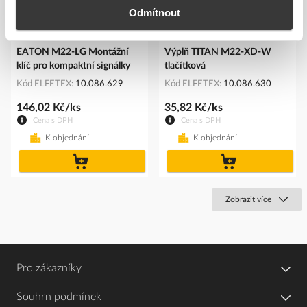
Odmítnout
EATON M22-LG Montážní
Výplň TITAN M22-XD-W
klíč pro kompaktní signálky
tlačítková
Kód ELFETEX
10.086.629
Kód ELFETEX
10.086.630
146,02 Kč/ks
35,82 Kč/ks
Cena s DPH
Cena s DPH
K objednání
K objednání
do
do
košíku
košíku
Zobrazit více
Pro zákazníky
Souhrn podmínek