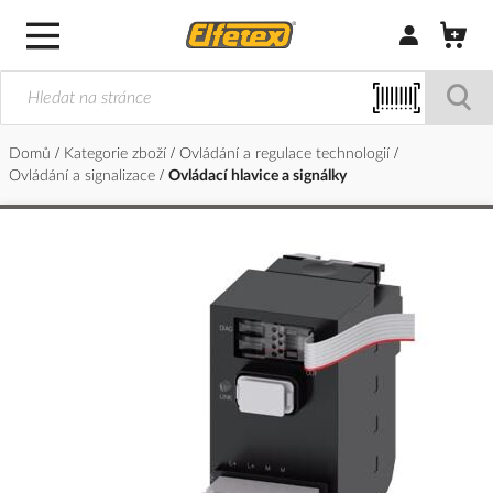
Přihlásit/Regi
Domů
Kategorie zboží
Ovládání a regulace technologií
Ovládání a signalizace
Ovládací hlavice a signálky
Přeskočit
na
konec
galerie
s
obrázky