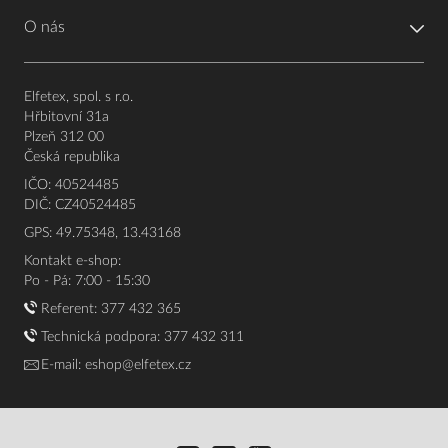
O nás
Elfetex, spol. s r.o.
Hřbitovní 31a
Plzeň 312 00
Česká republika
IČO: 40524485
DIČ: CZ40524485
GPS: 49.75348, 13.43168
Kontakt e-shop:
Po - Pá: 7:00 - 15:30
Referent:
377 432 365
Technická podpora: 377 432 311
E-mail:
eshop@elfetex.cz