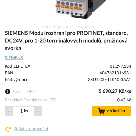
Přeskočit
Obrázek je pouze ilustrativní.
na
SIEMENS Modul rozhraní pro PROFINET, standard,
začátek
DC24V, pro 1-20 terminálových modulů, pružinová
galerie
svorka
s
obrázky
SIEMENS
Kód ELFETEX
11.297.184
EAN
4047621016931
Kód výrobce
3SU1400-1LK10-3AA1
5 690,27 Kč/ks
Cena s DPH
Recyklační poplatek vč. DPH
0,42 Kč
ks
do košíku
Přidat k porovnání