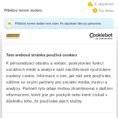
K objednání
Přibližný termín dodání.
Na dotaz
Přibližný termín dodání není znám. Po objednání Vám jej upřesníme.
Dostupnost na pobočce zjistíte v detailu produktu.
SIRIUS ACT včetně PROFINET: Interface modul Standard 24V DC,
pružinová svorka, upevnění do čelní desky připojit lze 1 až 20
Tato webová stránka používá cookies
terminálových modulů Interface modul SIRIUS ACT pro napojení
K personalizaci obsahu a reklam, poskytování funkcí
ovládacích a signalizačních prvků přes PROFINET. Dodáváme tato
sociálních médií a analýze naší návštěvnosti využíváme
provedení: jako bezpečnostní a jako standardní modul rozhraní, se
šroubovou nebo pružinovou svorkou.
soubory cookie. Informace o tom, jak náš web používáte,
sdílíme se svými partnery pro sociální média, inzerci a
Značka
SIEMENS
analýzy. Partneři tyto údaje mohou zkombinovat s dalšími
informacemi, které jste jim poskytli nebo které získali v
důsledku toho, že používáte jejich služby.
Ke stažení