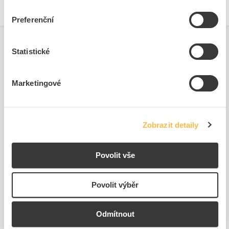
Preferenční
Statistické
Související produkty
Marketingové
Zobrazit detaily
Povolit vše
SIEMENS Držák 3SU1500-
SIEMENS Držák 3SU1550-
0AA10-0AA0 tlačíka
0AA10-0AA0 pro kovová
Povolit výběr
tla...
Kód ELFETEX
11.237.484
Kód ELFETEX
11.288.280
Odmítnout
50,87 Kč/ks
72,67 Kč/ks