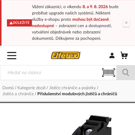
Vážení zákazníci, o víkendu
8. a 9. 8. 2026
bude
probíhat upgrade našich systémů. Některé
služby e-shopu proto
mohou být dočasně
×
DŮLEŽITÉ
nedostupné
– zobrazení cen a dostupnosti,
vytváření objednávek nebo zobrazení
dokumentů. Děkujeme za pochopení.
Přihlásit/Regi
Domů
Kategorie zboží
Jističe chrániče a pojistky
Jističe a chrániče
Příslušenství modulových jističů a chráničů
Přeskočit
na
konec
galerie