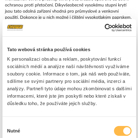
ochranou proti přetočení. Díkyvšeobecně vysokému stupni krytí
jsou tato odolná zařízení vhodná pro průmyslové a venkovní
použití. Dokonce je u nich možné i čištění vysokotlakým paprskem.
Spolehlivý provoz nedokáže narušit ani prach, oleje nebo agresivní
louhy. Kromě standardního zapo jení lze tato zařízení připojit k řídicí
jednotce i přes PROFINET, AS-Interface nebo IO-Link. Tím snížíte
své náklady na kabeláž, minimalizujete zdroje chyb a získáte vyšší
flexibilitu. Grafický online konfigurátor pohodlně pomůže s výběrem
Tato webová stránka používá cookies
a objednáním jednotlivých součástek, krytů a popisků. K dispozici je
K personalizaci obsahu a reklam, poskytování funkcí
rozsáhlá dokumentace (např. příručka, 3D data, schémata zapojení).
sociálních médií a analýze naší návštěvnosti využíváme
Dodáváme tato provedení: Různé spínací funkce, různé způsoby
napojení a montáže, jedno- a dvoupólové. SIRIUS ACT –
soubory cookie. Informace o tom, jak náš web používáte,
Performance in Action při udělování příkazů a hlášení. Jednoduše
sdílíme se svými partnery pro sociální média, inzerci a
smontovatelný, jednoduše silný, jednoduše perfektní.
analýzy. Partneři tyto údaje mohou zkombinovat s dalšími
informacemi, které jste jim poskytli nebo které získali v
Značka
SIEMENS
důsledku toho, že používáte jejich služby.
Bloky pomocných spínačů
Výběr
Způsob montáže
Přední montáž
Nutné
souhlasu