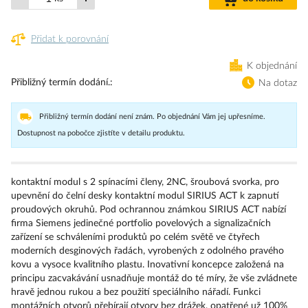
Přidat k porovnání
K objednání
Přibližný termín dodání.
Na dotaz
Přibližný termín dodání není znám. Po objednání Vám jej upřesníme.
Dostupnost na pobočce zjistíte v detailu produktu.
kontaktní modul s 2 spínacími členy, 2NC, šroubová svorka, pro
upevnění do čelní desky kontaktní modul SIRIUS ACT k zapnutí
proudových okruhů. Pod ochrannou známkou SIRIUS ACT nabízí
firma Siemens jedinečné portfolio povelových a signalizačních
zařízení se schváleními produktů po celém světě ve čtyřech
moderních desginových řadách, vyrobených z odolného pravého
kovu a vysoce kvalitního plastu. Inovativní koncepce založená na
principu zacvakávání usnadňuje montáž do té míry, že vše zvládnete
hravě jednou rukou a bez použití speciálního nářadí. Funkci
montážních otvorů přebírají otvory bez drážek, opatřené už 100%