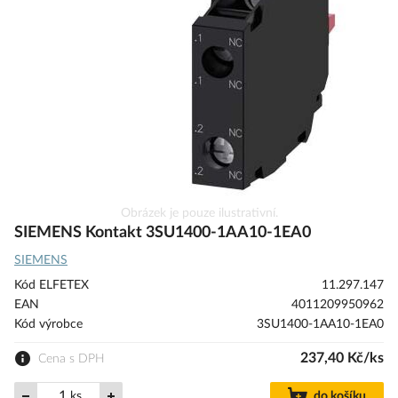
s
obrázky
Přeskočit
Obrázek je pouze ilustrativní.
na
SIEMENS Kontakt 3SU1400-1AA10-1EA0
začátek
SIEMENS
galerie
s
Kód ELFETEX
11.297.147
obrázky
EAN
4011209950962
Kód výrobce
3SU1400-1AA10-1EA0
237,40 Kč/ks
Cena s DPH
ks
do košíku