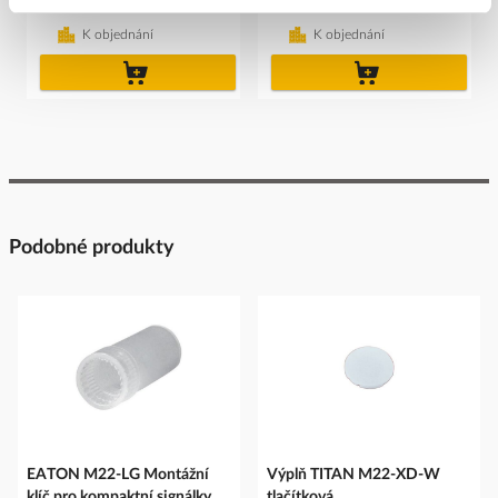
Cena s DPH
Cena s DPH
K objednání
K objednání
do
do
košíku
košíku
Podobné produkty
EATON M22-LG Montážní
Výplň TITAN M22-XD-W
klíč pro kompaktní signálky
tlačítková