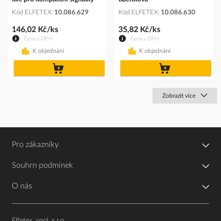
Kód ELFETEX
10.086.629
Kód ELFETEX
10.086.630
146,02 Kč/ks
35,82 Kč/ks
Cena s DPH
Cena s DPH
K objednání
K objednání
do
do
košíku
košíku
Zobrazit více
Pro zákazníky
Souhrn podmínek
O nás
Elfetex, spol. s r.o.