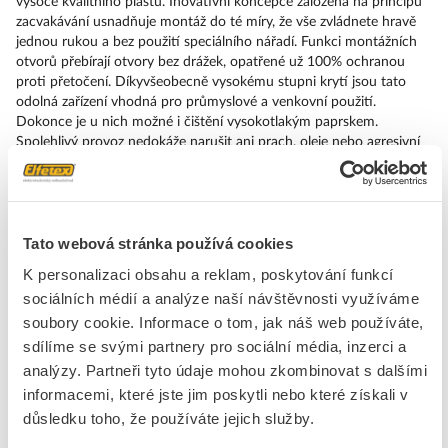
vysoce kvalitního plastu. Inovativní koncepce založená na principu
zacvakávání usnadňuje montáž do té míry, že vše zvládnete hravě
jednou rukou a bez použití speciálního nářadí. Funkci montážních
otvorů přebírají otvory bez drážek, opatřené už 100% ochranou
proti přetočení. Díkyvšeobecně vysokému stupni krytí jsou tato
odolná zařízení vhodná pro průmyslové a venkovní použití.
Dokonce je u nich možné i čištění vysokotlakým paprskem.
Spolehlivý provoz nedokáže narušit ani prach, oleje nebo agresivní
louhy. Kromě standardního zapo jení lze tato zařízení připojit k řídicí
jednotce i přes PROFINET, AS-Interface nebo IO-Link. Tím snížíte
své náklady na kabeláž, minimalizujete zdroje chyb a získáte vyšší
flexibilitu. Grafický online konfigurátor pohodlně pomůže s výběrem
Tato webová stránka používá cookies
a objednáním jednotlivých součástek, krytů a popisků. K dispozici je
rozsáhlá dokumentace (např. příručka, 3D data, schémata zapojení).
K personalizaci obsahu a reklam, poskytování funkcí
Dodáváme tato provedení: více barev, prosvětlené/neprosvětlené, s
sociálních médií a analýze naší návštěvnosti využíváme
popiskem/bez popisku, zaklapávací/impulzové ovládání, různé výšky
soubory cookie. Informace o tom, jak náš web používáte,
tlačítek a čelních kroužků. Upozornění: Kompletní zařízení, dodávka
včetně držáků a modulů. SIRIUS ACT – Performance in Action při
sdílíme se svými partnery pro sociální média, inzerci a
udělování příkazů a hlášení. Jednoduše smontovatelný, jednoduše
analýzy. Partneři tyto údaje mohou zkombinovat s dalšími
silný, jednoduše perfektní.
informacemi, které jste jim poskytli nebo které získali v
důsledku toho, že používáte jejich služby.
Značka
SIEMENS