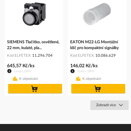
SIEMENS Tlačítko, osvětlené,
EATON M22-LG Montážní
22 mm, kulaté, pla...
klíč pro kompaktní signálky
Kód ELFETEX
11.296.704
Kód ELFETEX
10.086.629
645,57 Kč/ks
146,02 Kč/ks
Cena s DPH
Cena s DPH
K objednání
K objednání
do
do
košíku
košíku
Zobrazit více