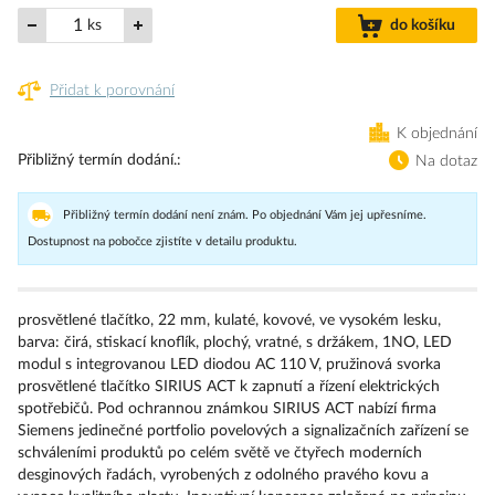
ks
do košíku
Přidat k porovnání
K objednání
Přibližný termín dodání.
Na dotaz
Přibližný termín dodání není znám. Po objednání Vám jej upřesníme.
Dostupnost na pobočce zjistíte v detailu produktu.
prosvětlené tlačítko, 22 mm, kulaté, kovové, ve vysokém lesku,
barva: čirá, stiskací knoflík, plochý, vratné, s držákem, 1NO, LED
modul s integrovanou LED diodou AC 110 V, pružinová svorka
prosvětlené tlačítko SIRIUS ACT k zapnutí a řízení elektrických
spotřebičů. Pod ochrannou známkou SIRIUS ACT nabízí firma
Siemens jedinečné portfolio povelových a signalizačních zařízení se
schváleními produktů po celém světě ve čtyřech moderních
desginových řadách, vyrobených z odolného pravého kovu a