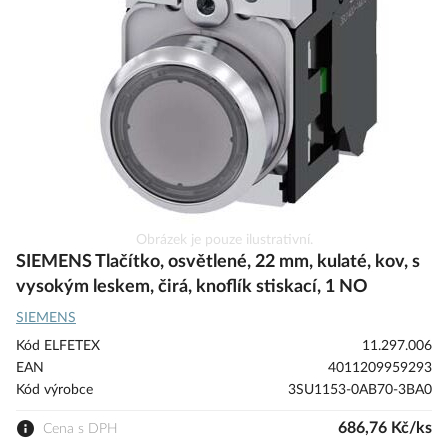
s
obrázky
Přeskočit
Obrázek je pouze ilustrativní.
na
SIEMENS Tlačítko, osvětlené, 22 mm, kulaté, kov, s
začátek
vysokým leskem, čirá, knoflík stiskací, 1 NO
galerie
SIEMENS
s
obrázky
Kód ELFETEX
11.297.006
EAN
4011209959293
Kód výrobce
3SU1153-0AB70-3BA0
686,76 Kč/ks
Cena s DPH