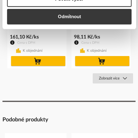
SIEMENS Tlačítko,
SIEMENS Krytka ochranný
osvětlené, 22 mm, kulaté,
silikonová pro knoflík ...
Odmítnout
kov...
Kód ELFETEX
11.297.904
Kód ELFETEX
11.296.370
161,10 Kč/ks
98,11 Kč/ks
Cena s DPH
Cena s DPH
K objednání
K objednání
do
do
košíku
košíku
Zobrazit více
Podobné produkty