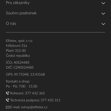
Pro zákazníky
Souhrn podmínek
O nás
Elfetex, spol. s r.o.
Hřbitovní 31a
Plzeň 312 00
Česká republika
IČO: 40524485
DIČ: CZ40524485
GPS: 49.75348, 13.43168
Kontakt e-shop:
Po - Pá: 7:00 - 15:30
Referent:
377 432 365
Technická podpora: 377 432 311
E-mail:
eshop@elfetex.cz