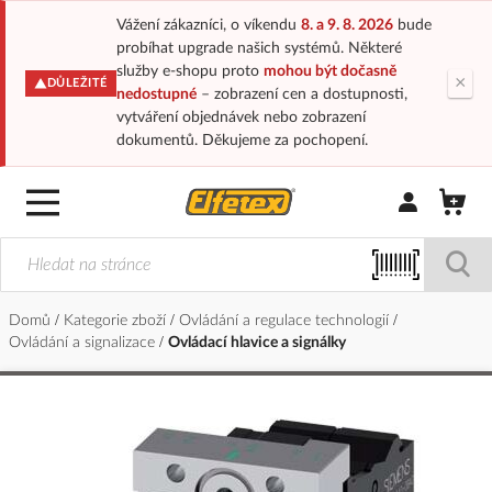
Vážení zákazníci, o víkendu
8. a 9. 8. 2026
bude
probíhat upgrade našich systémů. Některé
služby e-shopu proto
mohou být dočasně
×
DŮLEŽITÉ
nedostupné
– zobrazení cen a dostupnosti,
vytváření objednávek nebo zobrazení
dokumentů. Děkujeme za pochopení.
Přihlásit/Regi
Domů
Kategorie zboží
Ovládání a regulace technologií
Ovládání a signalizace
Ovládací hlavice a signálky
Přeskočit
na
konec
galerie