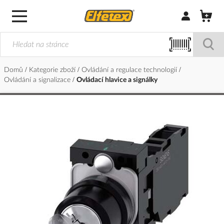
Přihlásit/Regi
Domů
Kategorie zboží
Ovládání a regulace technologií
Ovládání a signalizace
Ovládací hlavice a signálky
Přeskočit
na
konec
galerie
s
obrázky