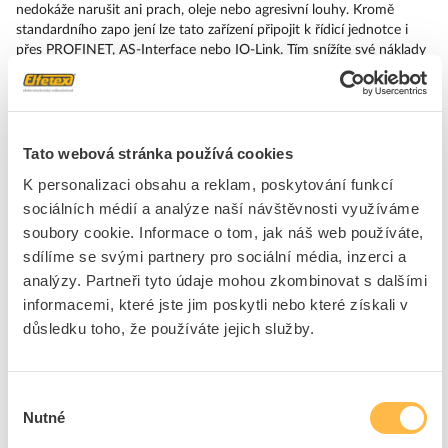
nedokáže narušit ani prach, oleje nebo agresivní louhy. Kromě
standardního zapo jení lze tato zařízení připojit k řídicí jednotce i
přes PROFINET, AS-Interface nebo IO-Link. Tím snížíte své náklady
na kabeláž, minimalizujete zdroje chyb a získáte vyšší flexibilitu.
Grafický online konfigurátor pohodlně pomůže s výběrem a
objednáním jednotlivých součástek, krytů a popisků. K dispozici je
rozsáhlá dokumentace (např. příručka, 3D data, schémata zapojení).
Dodáváme tato provedení: různé systémy zamykání (CES, BKS,
Tato webová stránka používá cookies
RONIS, OMR, IKON), 2/3 spínací polohy, zaklapávací/impulzové
K personalizaci obsahu a reklam, poskytování funkcí
ovládání, různé polohy vytažení klíče. Upozornění: Kompletní
sociálních médií a analýze naší návštěvnosti využíváme
zařízení, dodávka včetně držáků a modulů. SIRIUS ACT –
Performance in Action při udělování příkazů a hlášení. Jednoduše
soubory cookie. Informace o tom, jak náš web používáte,
smontovatelný, jednoduše silný, jednoduše perfektní.
sdílíme se svými partnery pro sociální média, inzerci a
analýzy. Partneři tyto údaje mohou zkombinovat s dalšími
Značka
SIEMENS
informacemi, které jste jim poskytli nebo které získali v
důsledku toho, že používáte jejich služby.
Voliče, kompletní přístroje
Druh ochrany ( NEMA)
13
Výběr
Nutné
souhlasu