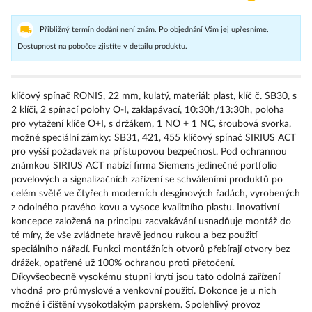
Přibližný termín dodání není znám. Po objednání Vám jej upřesníme.
Dostupnost na pobočce zjistíte v detailu produktu.
klíčový spínač RONIS, 22 mm, kulatý, materiál: plast, klíč č. SB30, s
2 klíči, 2 spínací polohy O-I, zaklapávací, 10:30h/13:30h, poloha
pro vytažení klíče O+I, s držákem, 1 NO + 1 NC, šroubová svorka,
možné speciální zámky: SB31, 421, 455 klíčový spínač SIRIUS ACT
pro vyšší požadavek na přístupovou bezpečnost. Pod ochrannou
známkou SIRIUS ACT nabízí firma Siemens jedinečné portfolio
povelových a signalizačních zařízení se schváleními produktů po
celém světě ve čtyřech moderních desginových řadách, vyrobených
z odolného pravého kovu a vysoce kvalitního plastu. Inovativní
koncepce založená na principu zacvakávání usnadňuje montáž do
té míry, že vše zvládnete hravě jednou rukou a bez použití
speciálního nářadí. Funkci montážních otvorů přebírají otvory bez
drážek, opatřené už 100% ochranou proti přetočení.
Díkyvšeobecně vysokému stupni krytí jsou tato odolná zařízení
vhodná pro průmyslové a venkovní použití. Dokonce je u nich
možné i čištění vysokotlakým paprskem. Spolehlivý provoz