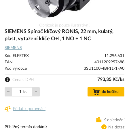
Přeskočit
Obrázek je pouze ilustrativní.
na
SIEMENS Spínač klíčový RONIS, 22 mm, kulatý,
začátek
plast, vytažení klíče O+I, 1 NO + 1 NC
galerie
SIEMENS
s
obrázky
Kód ELFETEX
11.296.631
EAN
4011209957688
Kód výrobce
3SU1100-4BF11-1FA0
793,35 Kč/ks
Cena s DPH
ks
do košíku
Přidat k porovnání
K objednání
Přibližný termín dodání.
Na dotaz