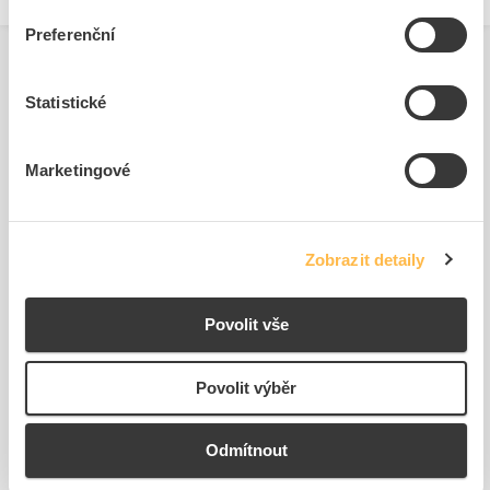
Preferenční
Statistické
Související produkty
Marketingové
Zobrazit detaily
Povolit vše
SIEMENS Držák 3SU1900-
SIEMENS Kontakt
0AG10-0AA0 štítku
3SU1400-1AA10-1FA0
Povolit výběr
Kód ELFETEX
11.297.859
Kód ELFETEX
11.297.148
25,43 Kč/ks
170,78 Kč/ks
Cena s DPH
Cena s DPH
Odmítnout
K objednání
K objednání