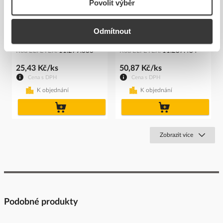
Povolit výběr
SIEMENS Štítek 3SU1900-
SIEMENS Držák 3SU1500-
Odmítnout
0AN10-0AA0
0AA10-0AA0 tlačíka
Kód ELFETEX
11.279.666
Kód ELFETEX
11.237.484
25,43 Kč/ks
50,87 Kč/ks
Cena s DPH
Cena s DPH
K objednání
K objednání
do
do
košíku
košíku
Zobrazit více
Podobné produkty