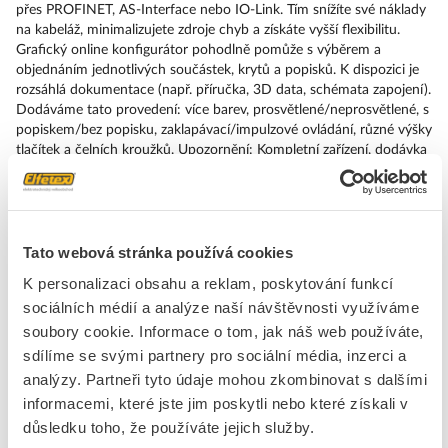
přes PROFINET, AS-Interface nebo IO-Link. Tím snížíte své náklady
na kabeláž, minimalizujete zdroje chyb a získáte vyšší flexibilitu.
Grafický online konfigurátor pohodlně pomůže s výběrem a
objednáním jednotlivých součástek, krytů a popisků. K dispozici je
rozsáhlá dokumentace (např. příručka, 3D data, schémata zapojení).
Dodáváme tato provedení: více barev, prosvětlené/neprosvětlené, s
popiskem/bez popisku, zaklapávací/impulzové ovládání, různé výšky
tlačítek a čelních kroužků. Upozornění: Kompletní zařízení, dodávka
včetně držáků a modulů. SIRIUS ACT – Performance in Action při
udělování příkazů a hlášení. Jednoduše smontovatelný, jednoduše
silný, jednoduše perfektní.
Tato webová stránka používá cookies
Značka
SIEMENS
K personalizaci obsahu a reklam, poskytování funkcí
sociálních médií a analýze naší návštěvnosti využíváme
Tlačítka, kompletní přístroje
soubory cookie. Informace o tom, jak náš web používáte,
Stupeň krytí (IP)
IP67/IP69K
sdílíme se svými partnery pro sociální média, inzerci a
Druh ochrany ( NEMA)
Ostatní, jiné
analýzy. Partneři tyto údaje mohou zkombinovat s dalšími
informacemi, které jste jim poskytli nebo které získali v
důsledku toho, že používáte jejich služby.