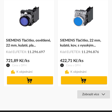
SIEMENS Tlačítko, osvětlené,
SIEMENS Tlačítko, 22 mm,
22 mm, kulaté, pla...
kulaté, kov, s vysokým...
Kód ELFETEX
11.296.697
Kód ELFETEX
11.296.876
721,89 Kč/ks
422,71 Kč/ks
Cena s DPH
Cena s DPH
K objednání
K objednání
do
do
košíku
košíku
Zobrazit více