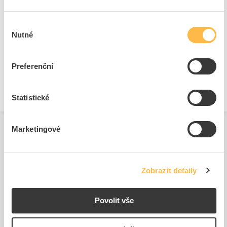
Ke stažení
Výběr
Nutné
souhlasu
Technické dokumenty
Technická specifikace.pdf
Preferenční
Statistické
Marketingové
Související produkty
Zobrazit detaily
Povolit vše