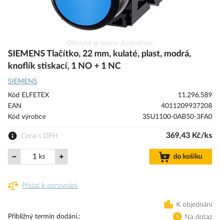
Přeskočit
Obrázek je pouze ilustrativní.
na
SIEMENS Tlačítko, 22 mm, kulaté, plast, modrá,
začátek
knoflík stiskací, 1 NO + 1 NC
galerie
SIEMENS
s
obrázky
Kód ELFETEX
11.296.589
EAN
4011209937208
Kód výrobce
3SU1100-0AB50-3FA0
369,43 Kč/ks
Cena s DPH
ks
do košíku
Přidat k porovnání
K objednání
Přibližný termín dodání.
Na dotaz