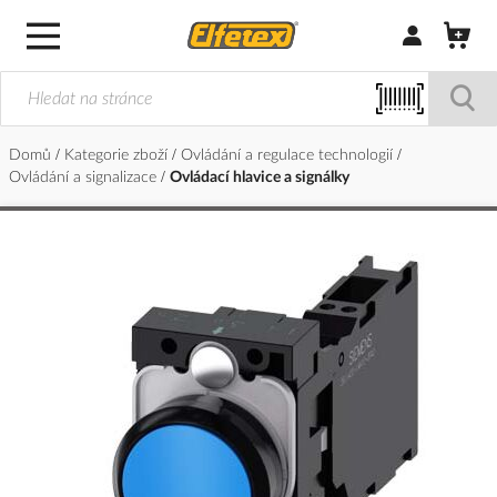
Přihlásit/Regi
Domů
Kategorie zboží
Ovládání a regulace technologií
Ovládání a signalizace
Ovládací hlavice a signálky
Přeskočit
na
konec
galerie
s
obrázky