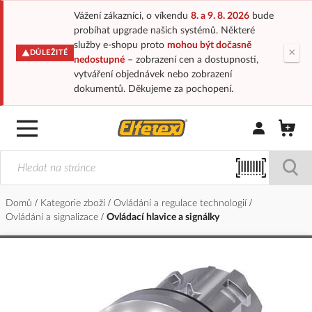
Vážení zákazníci, o víkendu
8. a 9. 8. 2026
bude
probíhat upgrade našich systémů. Některé
služby e-shopu proto
mohou být dočasně
×
DŮLEŽITÉ
nedostupné
– zobrazení cen a dostupnosti,
vytváření objednávek nebo zobrazení
dokumentů. Děkujeme za pochopení.
Přihlásit/Regi
Domů
Kategorie zboží
Ovládání a regulace technologií
Ovládání a signalizace
Ovládací hlavice a signálky
Přeskočit
na
konec
galerie