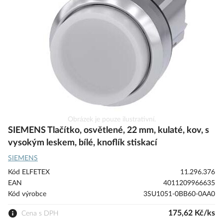
s
obrázky
Přeskočit
Obrázek je pouze ilustrativní.
na
SIEMENS Tlačítko, osvětlené, 22 mm, kulaté, kov, s
začátek
vysokým leskem, bílé, knoflík stiskací
galerie
SIEMENS
s
obrázky
Kód ELFETEX
11.296.376
EAN
4011209966635
Kód výrobce
3SU1051-0BB60-0AA0
175,62 Kč/ks
Cena s DPH