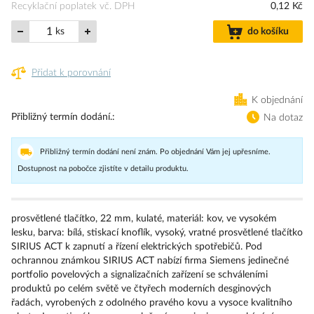
Recyklační poplatek vč. DPH
0,12 Kč
ks
do košíku
Přidat k porovnání
K objednání
Přibližný termín dodání.
Na dotaz
Přibližný termín dodání není znám. Po objednání Vám jej upřesníme.
Dostupnost na pobočce zjistíte v detailu produktu.
prosvětlené tlačítko, 22 mm, kulaté, materiál: kov, ve vysokém
lesku, barva: bílá, stiskací knoflík, vysoký, vratné prosvětlené tlačítko
SIRIUS ACT k zapnutí a řízení elektrických spotřebičů. Pod
ochrannou známkou SIRIUS ACT nabízí firma Siemens jedinečné
portfolio povelových a signalizačních zařízení se schváleními
produktů po celém světě ve čtyřech moderních desginových
řadách, vyrobených z odolného pravého kovu a vysoce kvalitního