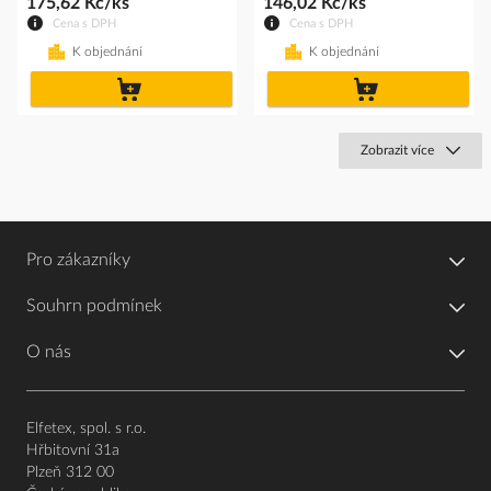
175,62 Kč/ks
146,02 Kč/ks
Cena s DPH
Cena s DPH
K objednání
K objednání
do
do
košíku
košíku
Zobrazit více
Pro zákazníky
Souhrn podmínek
O nás
Elfetex, spol. s r.o.
Hřbitovní 31a
Plzeň 312 00