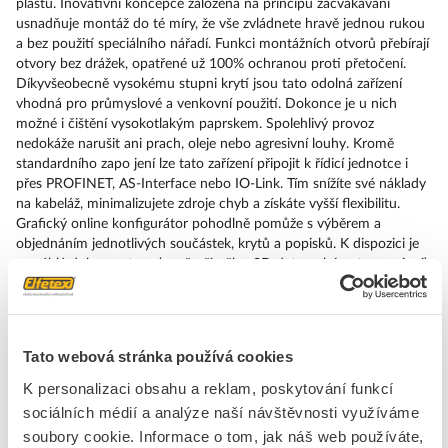
plastu. Inovativní koncepce založená na principu zacvakávání
usnadňuje montáž do té míry, že vše zvládnete hravě jednou rukou
a bez použití speciálního nářadí. Funkci montážních otvorů přebírají
otvory bez drážek, opatřené už 100% ochranou proti přetočení.
Díkyvšeobecně vysokému stupni krytí jsou tato odolná zařízení
vhodná pro průmyslové a venkovní použití. Dokonce je u nich
možné i čištění vysokotlakým paprskem. Spolehlivý provoz
nedokáže narušit ani prach, oleje nebo agresivní louhy. Kromě
standardního zapo jení lze tato zařízení připojit k řídicí jednotce i
přes PROFINET, AS-Interface nebo IO-Link. Tím snížíte své náklady
na kabeláž, minimalizujete zdroje chyb a získáte vyšší flexibilitu.
Grafický online konfigurátor pohodlně pomůže s výběrem a
objednáním jednotlivých součástek, krytů a popisků. K dispozici je
rozsáhlá dokumentace (např. příručka, 3D data, schémata zapojení).
Dodáváme tato provedení: více barev, prosvětlené/neprosvětlené, s
popiskem/bez popisku, zaklapávací/impulzové ovládání, různé výšky
tlačítek a čelních kroužků. Upozornění: Samostatné zařízení, držáky
a moduly objednávejte prosím zvlášť. SIRIUS ACT – Performance in
Tato webová stránka používá cookies
Action při udělování příkazů a hlášení. Jednoduše smontovatelný,
jednoduše silný, jednoduše perfektní.
K personalizaci obsahu a reklam, poskytování funkcí
sociálních médií a analýze naší návštěvnosti využíváme
Značka
SIEMENS
soubory cookie. Informace o tom, jak náš web používáte,