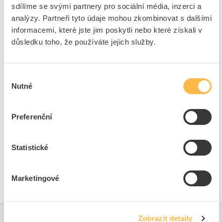
sdílíme se svými partnery pro sociální média, inzerci a
analýzy. Partneři tyto údaje mohou zkombinovat s dalšími
Přední kryty pro tlačítka
informacemi, které jste jim poskytli nebo které získali v
Průměr otvoru
22.3 mm
důsledku toho, že používáte jejich služby.
Barva tlačítka
Bílá
Možnost osvětlení
Ano
Výběr
Počet řídicích bodů
1
Nutné
souhlasu
Design tlačítka
Ostatní, jiné
Barva přední kroužek
Chrom
Preferenční
Krytí (IP), přední strana
IP67/IP69K
Materiál předního kroužku
Kov
Statistické
S čelním kroužkem
Ano
Konstrukční typ objektivu
Kulatý
Marketingové
Zobrazit detaily