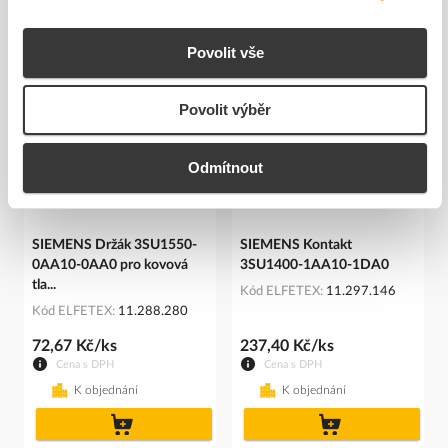
Související produkty
Povolit vše
Povolit výběr
Odmítnout
SIEMENS Držák 3SU1550-
SIEMENS Kontakt
0AA10-0AA0 pro kovová
3SU1400-1AA10-1DA0
tla...
Kód ELFETEX
11.297.146
Kód ELFETEX
11.288.280
72,67 Kč/ks
237,40 Kč/ks
Cena s DPH
Cena s DPH
K objednání
K objednání
do
do
košíku
košíku