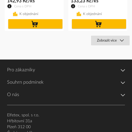
142,93 Kč/ks
133,23 Kč/ks
Cena s DPH
Cena s DPH
K objednání
K objednání
do
do
košíku
košíku
Zobrazit více
Pro zákazníky
Souhrn podmínek
O nás
Elfetex, spol. s r.o.
Hřbitovní 31a
Plzeň 312 00