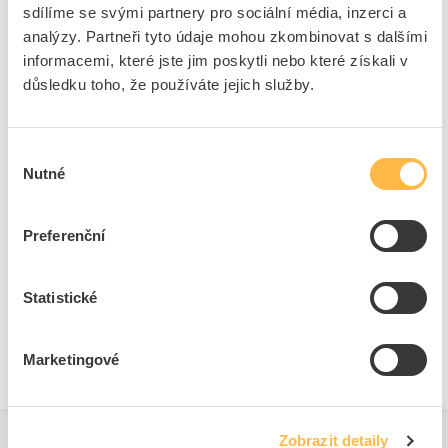
sdílíme se svými partnery pro sociální média, inzerci a
analýzy. Partneři tyto údaje mohou zkombinovat s dalšími
Přední kryty pro tlačítka
informacemi, které jste jim poskytli nebo které získali v
Průměr otvoru
22.3 mm
důsledku toho, že používáte jejich služby.
Barva tlačítka
Žlutá
Možnost osvětlení
Ano
Výběr
Počet řídicích bodů
1
Nutné
souhlasu
Design tlačítka
Ostatní, jiné
Barva přední kroužek
Chrom
Preferenční
Krytí (IP), přední strana
IP67/IP69K
Materiál předního kroužku
Kov
Statistické
S čelním kroužkem
Ano
Konstrukční typ objektivu
Kulatý
Marketingové
Zobrazit detaily