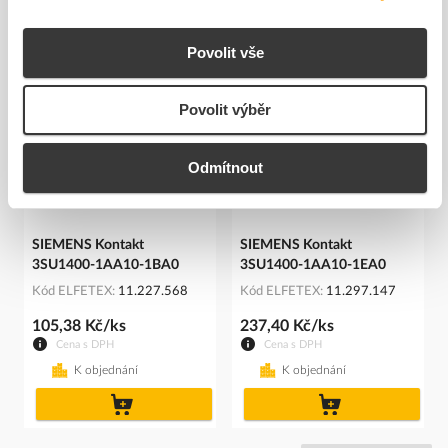
Související produkty
Povolit vše
Povolit výběr
Odmítnout
SIEMENS Kontakt
SIEMENS Kontakt
3SU1400-1AA10-1BA0
3SU1400-1AA10-1EA0
Kód ELFETEX
11.227.568
Kód ELFETEX
11.297.147
105,38 Kč/ks
237,40 Kč/ks
Cena s DPH
Cena s DPH
K objednání
K objednání
do
do
košíku
košíku