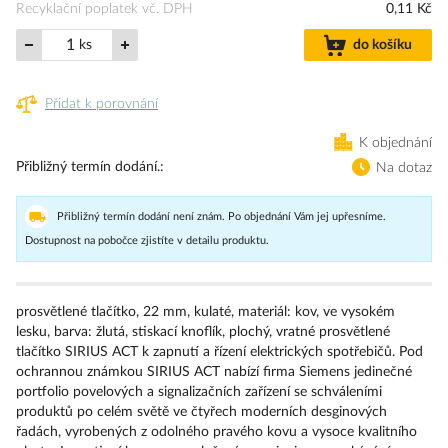
Recyklační poplatek vč. DPH
0,11 Kč
ks
do košíku
Přidat k porovnání
K objednání
Přibližný termín dodání.
Na dotaz
Přibližný termín dodání není znám. Po objednání Vám jej upřesníme.
Dostupnost na pobočce zjistíte v detailu produktu.
prosvětlené tlačítko, 22 mm, kulaté, materiál: kov, ve vysokém
lesku, barva: žlutá, stiskací knoflík, plochý, vratné prosvětlené
tlačítko SIRIUS ACT k zapnutí a řízení elektrických spotřebičů. Pod
ochrannou známkou SIRIUS ACT nabízí firma Siemens jedinečné
portfolio povelových a signalizačních zařízení se schváleními
produktů po celém světě ve čtyřech moderních desginových
řadách, vyrobených z odolného pravého kovu a vysoce kvalitního