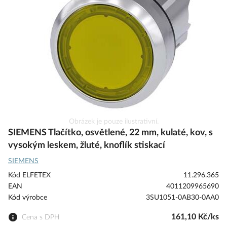
s
obrázky
Přeskočit
Obrázek je pouze ilustrativní.
na
SIEMENS Tlačítko, osvětlené, 22 mm, kulaté, kov, s
začátek
vysokým leskem, žluté, knoflík stiskací
galerie
SIEMENS
s
obrázky
Kód ELFETEX
11.296.365
EAN
4011209965690
Kód výrobce
3SU1051-0AB30-0AA0
161,10 Kč/ks
Cena s DPH