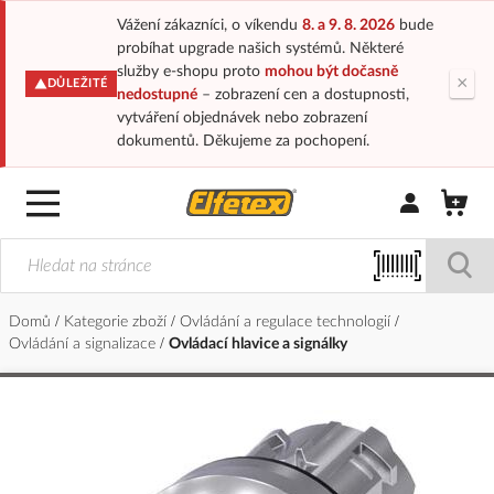
Vážení zákazníci, o víkendu
8. a 9. 8. 2026
bude
probíhat upgrade našich systémů. Některé
služby e-shopu proto
mohou být dočasně
×
DŮLEŽITÉ
nedostupné
– zobrazení cen a dostupnosti,
vytváření objednávek nebo zobrazení
dokumentů. Děkujeme za pochopení.
Přihlásit/Regi
Domů
Kategorie zboží
Ovládání a regulace technologií
Ovládání a signalizace
Ovládací hlavice a signálky
Přeskočit
na
konec
galerie