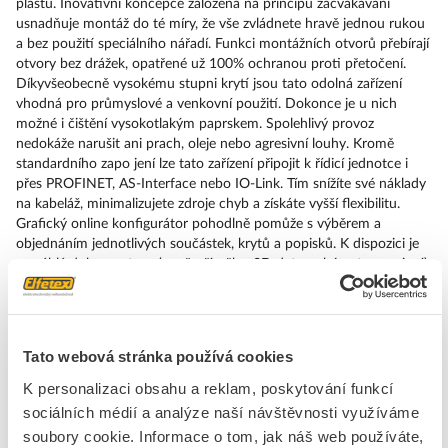
plastu. Inovativní koncepce založená na principu zacvakávání
usnadňuje montáž do té míry, že vše zvládnete hravě jednou rukou
a bez použití speciálního nářadí. Funkci montážních otvorů přebírají
otvory bez drážek, opatřené už 100% ochranou proti přetočení.
Díkyvšeobecně vysokému stupni krytí jsou tato odolná zařízení
vhodná pro průmyslové a venkovní použití. Dokonce je u nich
možné i čištění vysokotlakým paprskem. Spolehlivý provoz
nedokáže narušit ani prach, oleje nebo agresivní louhy. Kromě
standardního zapo jení lze tato zařízení připojit k řídicí jednotce i
přes PROFINET, AS-Interface nebo IO-Link. Tím snížíte své náklady
na kabeláž, minimalizujete zdroje chyb a získáte vyšší flexibilitu.
Grafický online konfigurátor pohodlně pomůže s výběrem a
objednáním jednotlivých součástek, krytů a popisků. K dispozici je
rozsáhlá dokumentace (např. příručka, 3D data, schémata zapojení).
Dodáváme tato provedení: více barev, prosvětlené/neprosvětlené, s
popiskem/bez popisku, zaklapávací/impulzové ovládání, různé výšky
tlačítek a čelních kroužků. Upozornění: Samostatné zařízení, držáky
a moduly objednávejte prosím zvlášť. SIRIUS ACT – Performance in
Tato webová stránka používá cookies
Action při udělování příkazů a hlášení. Jednoduše smontovatelný,
jednoduše silný, jednoduše perfektní.
K personalizaci obsahu a reklam, poskytování funkcí
sociálních médií a analýze naší návštěvnosti využíváme
Značka
SIEMENS
soubory cookie. Informace o tom, jak náš web používáte,