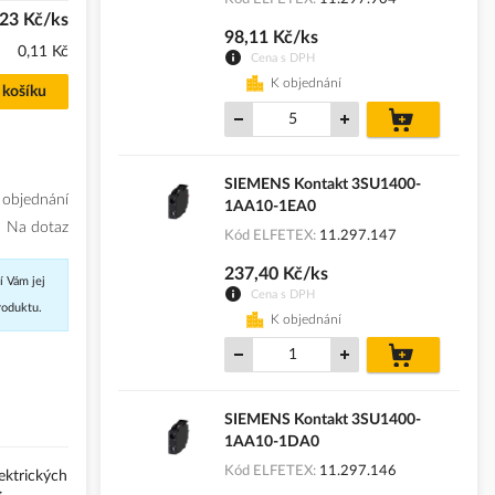
23 Kč/ks
98,11 Kč/ks
0,11 Kč
Cena s DPH
K objednání
 košíku
do
košíku
SIEMENS Kontakt 3SU1400-
 objednání
1AA10-1EA0
Na dotaz
Kód ELFETEX
11.297.147
237,40 Kč/ks
í Vám jej
Cena s DPH
roduktu.
K objednání
do
košíku
SIEMENS Kontakt 3SU1400-
1AA10-1DA0
Kód ELFETEX
11.297.146
lektrických