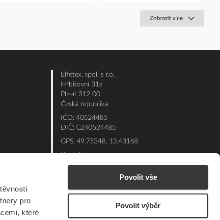
Zobrazit více
Elfetex, spol. s r.o.
Hřbitovní 31a
Plzeň 312 00
Česká republika
IČO: 40524485
DIČ: CZ40524485
GPS: 49.75348, 13.43168
Kontakt e-shop:
Po - Pá: 7:00 - 15:30
Povolit vše
Referent:
377 432 365
těvnosti
Technická podpora: 377 432 311
tnery pro
Povolit výběr
E-mail:
eshop@elfetex.cz
acemi, které