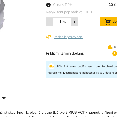
133,
Cena s DPH
Recyklační poplatek vč. DPH
ks
do
Přidat k porovnání
K
Přibližný termín dodání.
Přibližný termín dodání není znám. Po objednán
upřesníme. Dostupnost na pobočce zjistíte v detailu p
á, stiskací knoflík, plochý vratné tlačítko SIRIUS ACT k zapnutí a řízení e