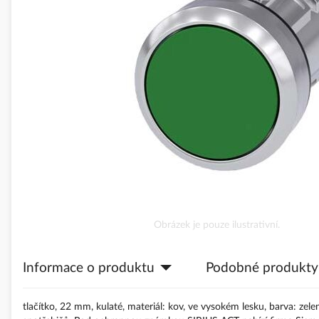
obrázky
Přeskočit
Obrázek je pouze ilustrativní.
na
začátek
Informace o produktu
Podobné produkty
galerie
s
obrázky
tlačítko, 22 mm, kulaté, materiál: kov, ve vysokém lesku, barva: zelen