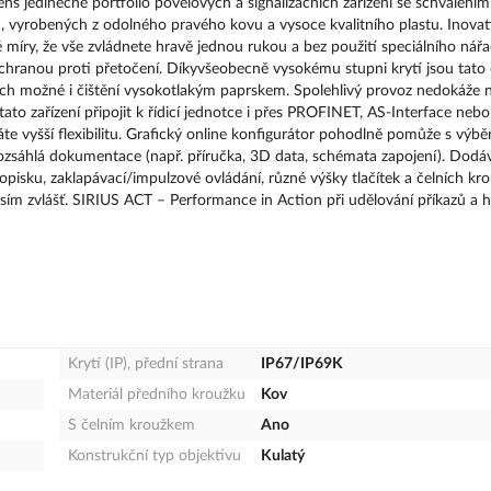
 jedinečné portfolio povelových a signalizačních zařízení se schválením
 vyrobených z odolného pravého kovu a vysoce kvalitního plastu. Inovat
íry, že vše zvládnete hravě jednou rukou a bez použití speciálního nářa
chranou proti přetočení. Díkyvšeobecně vysokému stupni krytí jsou tato
ich možné i čištění vysokotlakým paprskem. Spolehlivý provoz nedokáže n
ato zařízení připojit k řídicí jednotce i přes PROFINET, AS-Interface nebo
káte vyšší flexibilitu. Grafický online konfigurátor pohodlně pomůže s výb
 rozsáhlá dokumentace (např. příručka, 3D data, schémata zapojení). Dod
pisku, zaklapávací/impulzové ovládání, různé výšky tlačítek a čelních kr
ím zvlášť. SIRIUS ACT – Performance in Action při udělování příkazů a hl
Krytí (IP), přední strana
IP67/IP69K
Materiál předního kroužku
Kov
S čelním kroužkem
Ano
Konstrukční typ objektivu
Kulatý