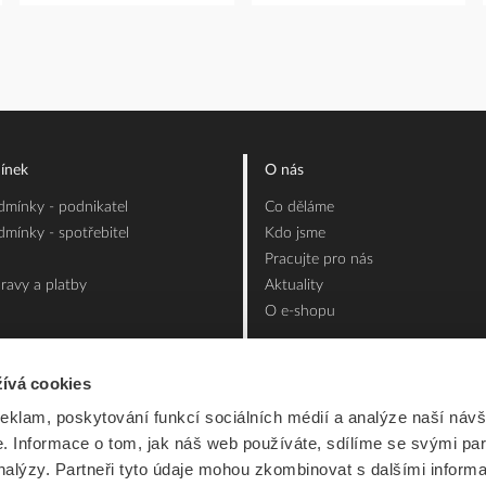
ínek
O nás
mínky - podnikatel
Co děláme
mínky - spotřebitel
Kdo jsme
Pracujte pro nás
ravy a platby
Aktuality
O e-shopu
ívá cookies
reklam, poskytování funkcí sociálních médií a analýze naší návš
 Informace o tom, jak náš web používáte, sdílíme se svými par
analýzy. Partneři tyto údaje mohou zkombinovat s dalšími inform