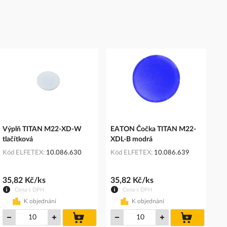
Výplň TITAN M22-XD-W
EATON Čočka TITAN M22-
tlačítková
XDL-B modrá
Kód ELFETEX
10.086.630
Kód ELFETEX
10.086.639
35,82 Kč/ks
35,82 Kč/ks
Cena s DPH
Cena s DPH
K objednání
K objednání
do
do
košíku
košíku