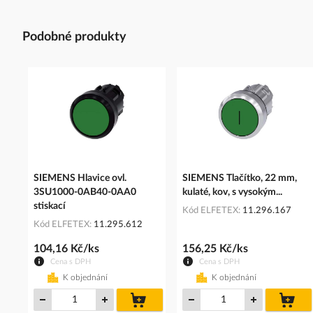
Podobné produkty
SIEMENS Hlavice ovl.
SIEMENS Tlačítko, 22 mm,
3SU1000-0AB40-0AA0
kulaté, kov, s vysokým...
stiskací
Kód ELFETEX
11.296.167
Kód ELFETEX
11.295.612
104,16 Kč/ks
156,25 Kč/ks
Cena s DPH
Cena s DPH
K objednání
K objednání
do
do
košíku
koš