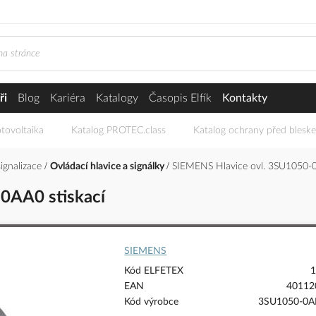
ři
Blog
Kariéra
Katalogy
Časopis Elfík
Kontakty
tovoltaika
Katalog PROTEC.class
Katalog ochrany před blesk
signalizace
Ovládací hlavice a signálky
SIEMENS Hlavice ovl. 3SU1050-
0AA0 stiskací
SIEMENS
Kód ELFETEX
1
EAN
40112
Kód výrobce
3SU1050-0A