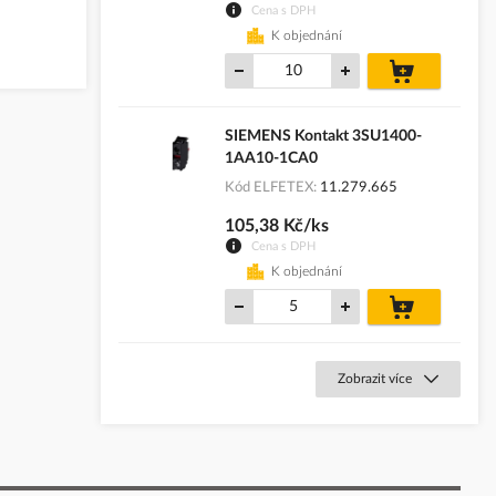
Cena s DPH
K objednání
do
košíku
SIEMENS Kontakt 3SU1400-
1AA10-1CA0
Kód ELFETEX
11.279.665
105,38 Kč/ks
Cena s DPH
K objednání
do
košíku
Zobrazit více