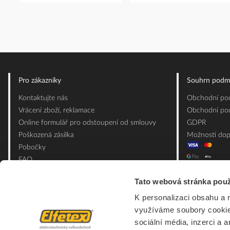
Pro zákazníky
Souhrn podm
Kontaktujte nás
Obchodní pod
Vrácení zboží, reklamace
Obchodní pod
Online formulář pro odstoupení od smlouvy
GDPR
Poškozená zásilka
Možnosti dop
Pobočky
FAQ
Slovník pojmů
Tato webová stránka použ
Mapa webu
Ceník obalových materiálů
K personalizaci obsahu a 
využíváme soubory cookie.
sociální média, inzerci a 