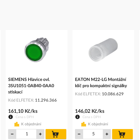
SIEMENS Hlavice ovl.
EATON M22-LG Montážní
3SU1051-0AB40-0AA0
klíč pro kompaktní signálky
stiskací
Kód ELFETEX
10.086.629
Kód ELFETEX
11.296.366
161,10 Kč/ks
146,02 Kč/ks
Cena s DPH
Cena s DPH
K objednání
K objednání
do
do
íku
košíku
košíku