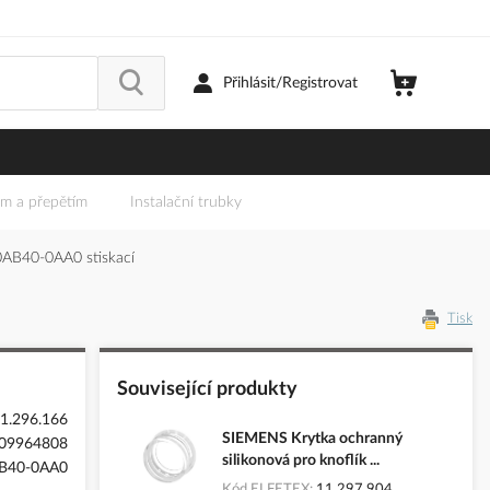
Přihlásit/Registrovat
em a přepětím
Instalační trubky
0AB40-0AA0 stiskací
Tisk
Související produkty
1.296.166
SIEMENS Krytka ochranný
09964808
silikonová pro knoflík ...
B40-0AA0
Kód ELFETEX
11.297.904