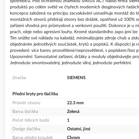
spotřebičů. Pod ochrannou známkou SIRIUS ACT nabízí firma Siemens
produktů po celém světě ve čtyřech moderních desginových řadách,
koncepce založená na principu zacvakávání usnadňuje montáž do té m
montážních otvorů přebírají otvory bez drážek, opatřené už 100% o
zařízení vhodná pro průmyslové a venkovní použití. Dokonce je u n
prach, oleje nebo agresivní louhy. Kromě standardního zapo jení lze t
Tím snížíte své náklady na kabeláž, minimalizujete zdroje chyb a zís
objednáním jednotlivých součástek, krytů a popisků. K dispozici je
provedení: více barev, prosvětlené/neprosvětlené, s popiskem/bez po
Upozornění: Samostatné zařízení, držáky a moduly objednávejte pros
Jednoduše smontovatelný, jednoduše silný, jednoduše perfektní.
Značka
SIEMENS
Přední kryty pro tlačítka
Průměr otvoru
22.3 mm
Barva tlačítka
Zelená
Počet řídicích bodů
1
Design tlačítka
Ostatní, jiné
Barva přední kroužek
Chrom