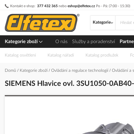
Přejít
Kontakt e-shop:
377 432 365
nebo
eshop@elfetex.cz
Po - Pá: (7:00 - 15:30)
na
obsah
Kategorie
Kategorie zboží
O nás
Služby a poradenství
Partne
Katalog osvětlení
Katalog nářadí
Katalog prodlužek
Fo
Domů
Kategorie zboží
Ovládání a regulace technologií
Ovládání a 
SIEMENS Hlavice ovl. 3SU1050-0AB40-
Přeskočit
na
konec
galerie
s