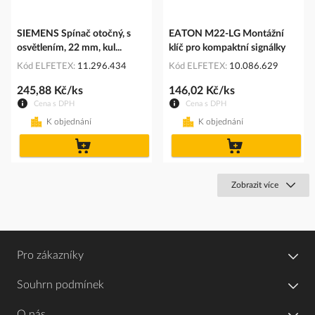
SIEMENS Spínač otočný, s
EATON M22-LG Montážní
osvětlením, 22 mm, kul...
klíč pro kompaktní signálky
Kód ELFETEX
11.296.434
Kód ELFETEX
10.086.629
245,88 Kč/ks
146,02 Kč/ks
Cena s DPH
Cena s DPH
K objednání
K objednání
do
do
košíku
košíku
Zobrazit více
Pro zákazníky
Souhrn podmínek
O nás