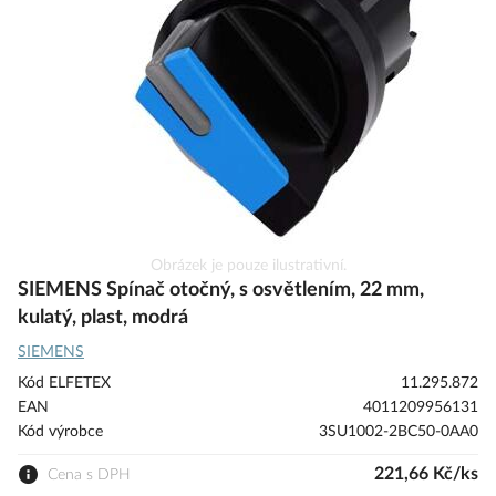
s
obrázky
Přeskočit
Obrázek je pouze ilustrativní.
na
SIEMENS Spínač otočný, s osvětlením, 22 mm,
začátek
kulatý, plast, modrá
galerie
SIEMENS
s
obrázky
Kód ELFETEX
11.295.872
EAN
4011209956131
Kód výrobce
3SU1002-2BC50-0AA0
221,66 Kč/ks
Cena s DPH