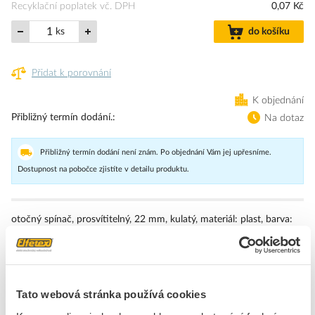
Recyklační poplatek vč. DPH
0,07 Kč
ks
do košíku
Přidat k porovnání
K objednání
Přibližný termín dodání.
Na dotaz
Přibližný termín dodání není znám. Po objednání Vám jej upřesníme.
Dostupnost na pobočce zjistíte v detailu produktu.
otočný spínač, prosvítitelný, 22 mm, kulatý, materiál: plast, barva:
modrá, otočná páčka, krátká, 2 spínací polohy O
Značka
SIEMENS
Přední kryty pro přepínače
Tato webová stránka používá cookies
Druh ochrany ( NEMA)
4X