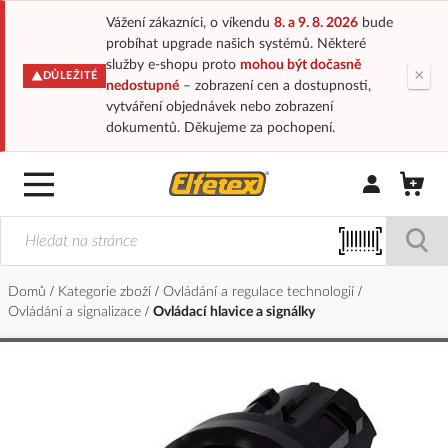
Vážení zákazníci, o víkendu
8. a 9. 8. 2026
bude
probíhat upgrade našich systémů. Některé
služby e-shopu proto
mohou být dočasně
×
DŮLEŽITÉ
nedostupné
– zobrazení cen a dostupnosti,
vytváření objednávek nebo zobrazení
dokumentů. Děkujeme za pochopení.
Přihlásit/Regi
Domů
Kategorie zboží
Ovládání a regulace technologií
Ovládání a signalizace
Ovládací hlavice a signálky
Přeskočit
na
konec
galerie