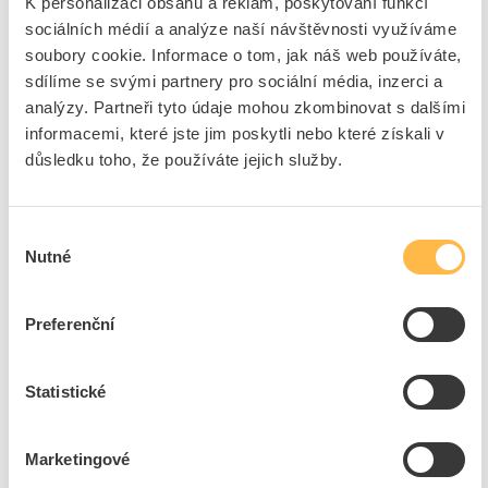
K personalizaci obsahu a reklam, poskytování funkcí
sociálních médií a analýze naší návštěvnosti využíváme
soubory cookie. Informace o tom, jak náš web používáte,
sdílíme se svými partnery pro sociální média, inzerci a
analýzy. Partneři tyto údaje mohou zkombinovat s dalšími
informacemi, které jste jim poskytli nebo které získali v
důsledku toho, že používáte jejich služby.
Související produkty
Výběr
Nutné
souhlasu
Preferenční
SIEMENS Štítek
SIEMENS Modul LED s
Statistické
3SU1900-0AN10-0AA0
integrovanou LED AC24-
240V,...
Kód ELFETEX
11.279.666
Marketingové
Kód ELFETEX
11.297.256