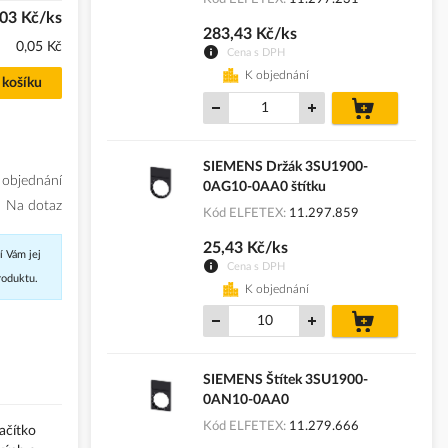
03 Kč/ks
283,43 Kč/ks
0,05 Kč
Cena s DPH
K objednání
 košíku
do
košíku
SIEMENS Držák 3SU1900-
 objednání
0AG10-0AA0 štítku
Na dotaz
Kód ELFETEX
11.297.859
25,43 Kč/ks
í Vám jej
Cena s DPH
roduktu.
K objednání
do
košíku
SIEMENS Štítek 3SU1900-
0AN10-0AA0
Kód ELFETEX
11.279.666
lačítko