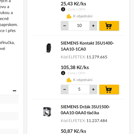
vých a
25,43 Kč/ks
ovu a
Cena s DPH
rukou a
K objednání
becně
do
 paprskem.
košíku
ce i přes
říručka,
SIEMENS Kontakt 3SU1400-
ové
1AA10-1CA0
Kód ELFETEX
11.279.665
105,38 Kč/ks
Cena s DPH
K objednání
do
košíku
SIEMENS Držák 3SU1500-
0AA10-0AA0 tlačíka
Kód ELFETEX
11.237.484
50,87 Kč/ks