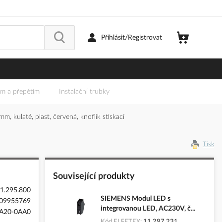
Přihlásit/Registrovat
em a přepětím
Instalační trubky
, kulaté, plast, červená, knoflík stiskací
Tisk
Související produkty
1.295.800
SIEMENS Modul LED s
09955769
integrovanou LED, AC230V, č...
A20-0AA0
Kód ELFETEX
11.297.231