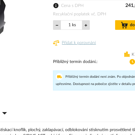
241,
Cena s DPH
Recyklační poplatek vč. DPH
ks
do
Přidat k porovnání
K
Přibližný termín dodání.
Přibližný termín dodání není znám. Po objednán
upřesníme. Dostupnost na pobočce zjistíte v detailu p
stiskací knoflík, plochý, zaklapávací, odblokování stisknutím prosvětlené t