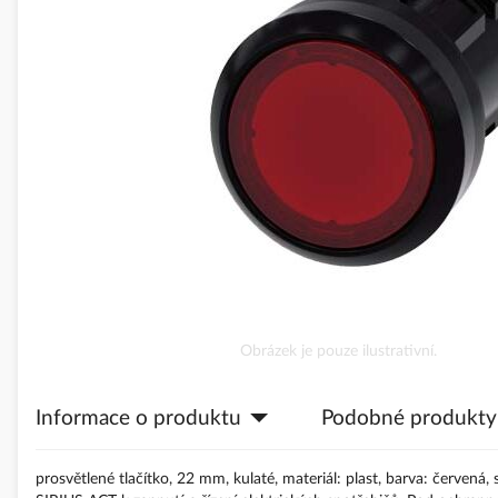
obrázky
Přeskočit
Obrázek je pouze ilustrativní.
na
začátek
Informace o produktu
Podobné produkty
galerie
s
obrázky
prosvětlené tlačítko, 22 mm, kulaté, materiál: plast, barva: červená, 