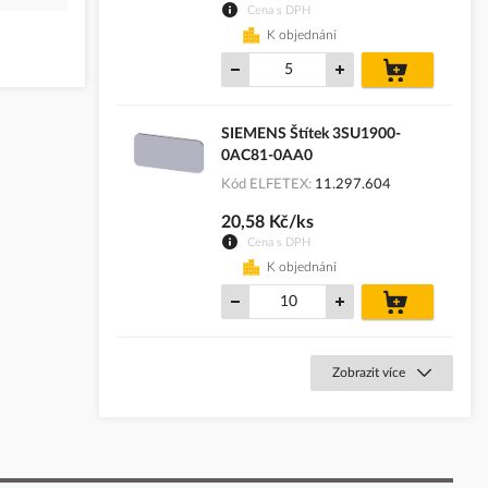
Cena s DPH
K objednání
do
košíku
SIEMENS Štítek 3SU1900-
0AC81-0AA0
Kód ELFETEX
11.297.604
20,58 Kč/ks
Cena s DPH
K objednání
do
košíku
Zobrazit více