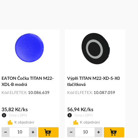
EATON Čočka TITAN M22-
Výplň TITAN M22-XD-S-X0
XDL-B modrá
tlačítková
Kód ELFETEX
10.086.639
Kód ELFETEX
10.087.059
35,82 Kč/ks
56,94 Kč/ks
Cena s DPH
Cena s DPH
K objednání
K objednání
do
do
košíku
košíku