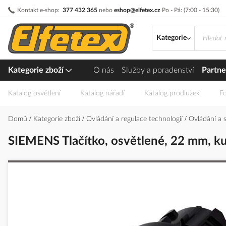
Přejít
Kontakt e-shop:
377 432 365
nebo
eshop@elfetex.cz
Po - Pá: (7:00 - 15:30)
na
obsah
Kategorie
Kategorie zboží
O nás
Služby a poradenství
Partne
Katalog osvětlení
Katalog nářadí
Katalog prodlužek
Fo
Domů
Kategorie zboží
Ovládání a regulace technologií
Ovládání a 
SIEMENS Tlačítko, osvětlené, 22 mm, kula
Přeskočit
na
konec
galerie
s