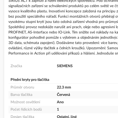
SIRIUS ACT k zapnutí a řízení elektrických spotřebičů. Pod ochran
signalizačních zařízení se schváleními produktů po celém světě ve
vysoce kvalitního plastu. Inovativní koncepce založená na principu
bez použití speciálního nářadí. Funkci montážních otvorů přebírají
vysokému stupni krytí jsou tato odolná zařízení vhodná pro průmys
Spolehlivý provoz nedokáže narušit ani prach, oleje nebo agresivní lo
PROFINET, AS-Interface nebo IO-Link. Tím snížíte své náklady na kabel
konfigurátor pohodlně pomůže s výběrem a objednáním jednotlivých s
3D data, schémata zapojení). Dodáváme tato provedení: více barev,
ovládání, různé výšky tlačítek a čelních kroužků. Upozornění: Samos
Performance in Action při udělování příkazů a hlášení. Jednoduše sm
Značka
SIEMENS
Přední kryty pro tlačítka
Průměr otvoru
22.3 mm
Barva tlačítka
Červená
Možnost osvětlení
Ano
Počet řídicích bodů
1
Design tlačítka
Ostatní, jiné