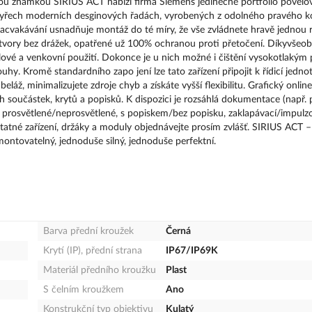
nou známkou SIRIUS ACT nabízí firma Siemens jedinečné portfolio povelo
 čtyřech moderních desginových řadách, vyrobených z odolného pravého k
 zacvakávání usnadňuje montáž do té míry, že vše zvládnete hravě jednou 
 otvory bez drážek, opatřené už 100% ochranou proti přetočení. Díkyvšeo
lové a venkovní použití. Dokonce je u nich možné i čištění vysokotlakým
uhy. Kromě standardního zapo jení lze tato zařízení připojit k řídicí jednot
áž, minimalizujete zdroje chyb a získáte vyšší flexibilitu. Grafický online
oučástek, krytů a popisků. K dispozici je rozsáhlá dokumentace (např. p
 prosvětlené/neprosvětlené, s popiskem/bez popisku, zaklapávací/impulz
tatné zařízení, držáky a moduly objednávejte prosím zvlášť. SIRIUS ACT –
ontovatelný, jednoduše silný, jednoduše perfektní.
Barva přední kroužek
Černá
Krytí (IP), přední strana
IP67/IP69K
Materiál předního kroužku
Plast
S čelním kroužkem
Ano
Konstrukční typ objektivu
Kulatý