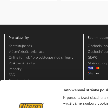
Pro zákazníky
Souhrn podm
Kontaktujte nás
Obchodní pod
Vrácení zboží, reklamace
Obchodní pod
Online formulář pro odstoupení od smlouvy
GDPR
Poškozená zásilka
Možnosti dop
Pobočky
FAQ
Slovník pojmů
Mapa webu
Tato webová stránka použ
Ceník obalových materiálů
K personalizaci obsahu a 
využíváme soubory cookie.