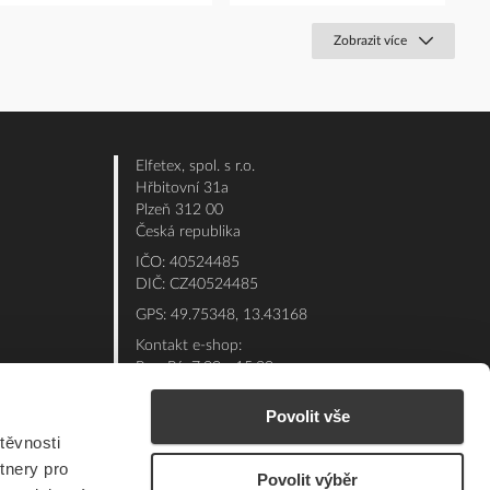
Zobrazit více
Elfetex, spol. s r.o.
Hřbitovní 31a
Plzeň 312 00
Česká republika
IČO: 40524485
DIČ: CZ40524485
GPS: 49.75348, 13.43168
Kontakt e-shop:
Po - Pá: 7:00 - 15:30
Referent:
377 432 365
Povolit vše
Technická podpora: 377 432 311
těvnosti
E-mail:
eshop@elfetex.cz
tnery pro
Povolit výběr