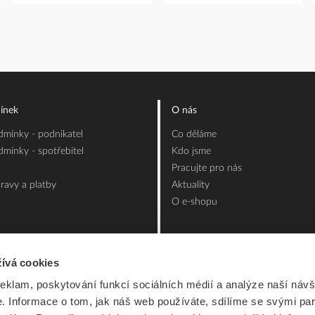
ínek
O nás
mínky - podnikatel
Co děláme
mínky - spotřebitel
Kdo jsme
Pracujte pro nás
ravy a platby
Aktuality
O e-shopu
ívá cookies
reklam, poskytování funkcí sociálních médií a analýze naší návš
 Informace o tom, jak náš web používáte, sdílíme se svými par