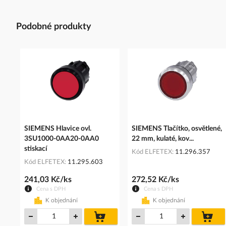
Podobné produkty
SIEMENS Hlavice ovl.
SIEMENS Tlačítko, osvětlené,
3SU1000-0AA20-0AA0
22 mm, kulaté, kov...
stiskací
Kód ELFETEX
11.296.357
Kód ELFETEX
11.295.603
241,03 Kč/ks
272,52 Kč/ks
Cena s DPH
Cena s DPH
K objednání
K objednání
do
do
košíku
koš