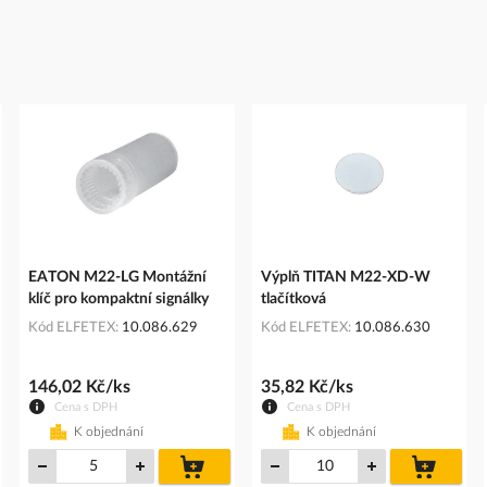
EATON M22-LG Montážní
Výplň TITAN M22-XD-W
klíč pro kompaktní signálky
tlačítková
Kód ELFETEX
10.086.629
Kód ELFETEX
10.086.630
146,02 Kč/ks
35,82 Kč/ks
Cena s DPH
Cena s DPH
K objednání
K objednání
do
do
íku
košíku
košíku