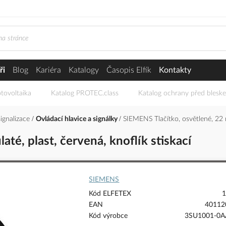
ři
Blog
Kariéra
Katalogy
Časopis Elfík
Kontakty
tovoltaika
Katalog PROTEC.class
Katalog ochrany před blesk
signalizace
Ovládací hlavice a signálky
SIEMENS Tlačítko, osvětlené, 22 mm
té, plast, červená, knoflík stiskací
SIEMENS
Kód ELFETEX
1
EAN
40112
Kód výrobce
3SU1001-0A