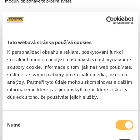
moduly objednávejte prosím zvlášť.
Značka
SIEMENS
Přední kryty pro přepínače
Tato webová stránka používá cookies
Druh ochrany ( NEMA)
4X
K personalizaci obsahu a reklam, poskytování funkcí
sociálních médií a analýze naší návštěvnosti využíváme
soubory cookie. Informace o tom, jak náš web používáte,
Ke stažení
sdílíme se svými partnery pro sociální média, inzerci a
analýzy. Partneři tyto údaje mohou zkombinovat s dalšími
informacemi, které jste jim poskytli nebo které získali v
Technické dokumenty
důsledku toho, že používáte jejich služby.
Technická specifikace.pdf
Výběr
Nutné
souhlasu