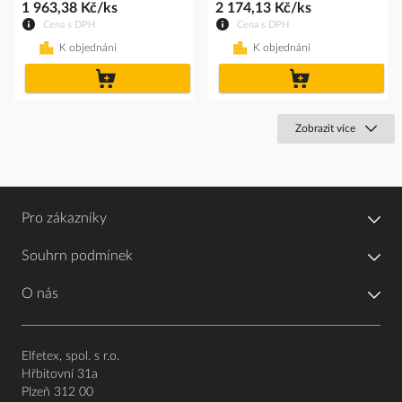
1 963,38 Kč/ks
2 174,13 Kč/ks
Cena s DPH
Cena s DPH
K objednání
K objednání
do
do
košíku
košíku
Zobrazit více
Pro zákazníky
Souhrn podmínek
O nás
Elfetex, spol. s r.o.
Hřbitovní 31a
Plzeň 312 00