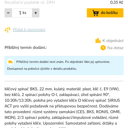
Recyklační poplatek vč. DPH
0,35 Kč
ks
do košíku
Přidat k porovnání
K objednání
Přibližný termín dodání.
Na dotaz
Přibližný termín dodání není znám. Po objednání Vám jej upřesníme.
Dostupnost na pobočce zjistíte v detailu produktu.
klíčový spínač BKS, 22 mm, kulatý, materiál: plast, klíč č. E9 (VW),
bez klíčů, 2 spínací polohy O-I, zaklapávací, úhel spínání 90°,
10:30h/13:30h, poloha pro vytažení klíče O klíčový spínač SIRIUS
ACT pro vyšší požadavek na přístupovou bezpečnost. Dodáváme
tato provedení: různé systémy zamykání (CES, BKS, RONIS, OMR,
IKON), 2/3 spínací polohy, zaklapávací/impulzové ovládání, různé
polohy vytažení klíče. Upozornění: Samostatné zařízení, držáky a