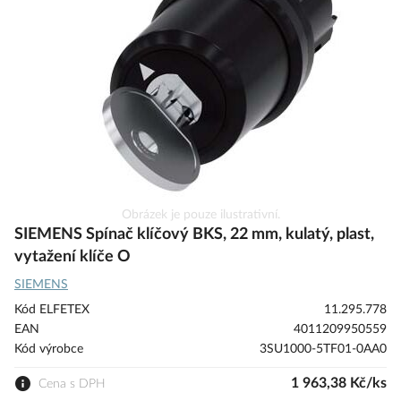
s
obrázky
Přeskočit
Obrázek je pouze ilustrativní.
na
SIEMENS Spínač klíčový BKS, 22 mm, kulatý, plast,
začátek
vytažení klíče O
galerie
SIEMENS
s
obrázky
Kód ELFETEX
11.295.778
EAN
4011209950559
Kód výrobce
3SU1000-5TF01-0AA0
1 963,38 Kč/ks
Cena s DPH