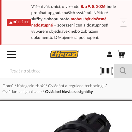
Vážení zákazníci, o víkendu
8. a 9. 8. 2026
bude
probíhat upgrade našich systémů. Některé
služby e-shopu proto
mohou být dočasně
×
DŮLEŽITÉ
nedostupné
– zobrazení cen a dostupnosti,
vytváření objednávek nebo zobrazení
dokumentů. Děkujeme za pochopení.
Přihlásit/Regi
Domů
Kategorie zboží
Ovládání a regulace technologií
Ovládání a signalizace
Ovládací hlavice a signálky
Přeskočit
na
konec
galerie