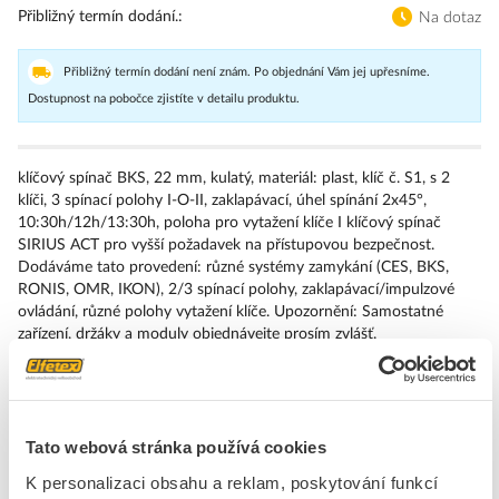
Přibližný termín dodání.
Na dotaz
Přibližný termín dodání není znám. Po objednání Vám jej upřesníme.
Dostupnost na pobočce zjistíte v detailu produktu.
klíčový spínač BKS, 22 mm, kulatý, materiál: plast, klíč č. S1, s 2
klíči, 3 spínací polohy I-O-II, zaklapávací, úhel spínání 2x45°,
10:30h/12h/13:30h, poloha pro vytažení klíče I klíčový spínač
SIRIUS ACT pro vyšší požadavek na přístupovou bezpečnost.
Dodáváme tato provedení: různé systémy zamykání (CES, BKS,
RONIS, OMR, IKON), 2/3 spínací polohy, zaklapávací/impulzové
ovládání, různé polohy vytažení klíče. Upozornění: Samostatné
zařízení, držáky a moduly objednávejte prosím zvlášť.
Značka
SIEMENS
Tato webová stránka používá cookies
Přední kryty pro přepínače
K personalizaci obsahu a reklam, poskytování funkcí
Druh ochrany ( NEMA)
4X