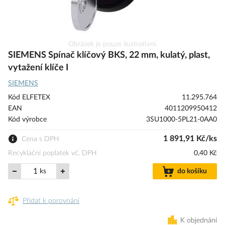
Přeskočit
Obrázek je pouze ilustrativní.
na
SIEMENS Spínač klíčový BKS, 22 mm, kulatý, plast,
začátek
vytažení klíče I
galerie
SIEMENS
s
obrázky
Kód ELFETEX
11.295.764
EAN
4011209950412
Kód výrobce
3SU1000-5PL21-0AA0
1 891,91 Kč/ks
Cena s DPH
Recyklační poplatek vč. DPH
0,40 Kč
ks
do košíku
Přidat k porovnání
K objednání