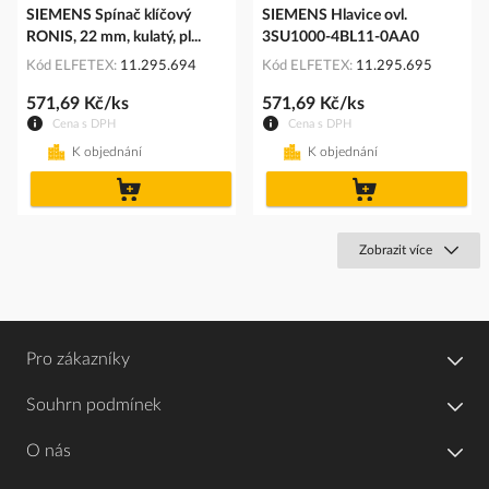
SIEMENS Spínač klíčový
SIEMENS Hlavice ovl.
RONIS, 22 mm, kulatý, pl...
3SU1000-4BL11-0AA0
Kód ELFETEX
11.295.694
Kód ELFETEX
11.295.695
571,69 Kč/ks
571,69 Kč/ks
Cena s DPH
Cena s DPH
K objednání
K objednání
do
do
košíku
košíku
Zobrazit více
Pro zákazníky
Souhrn podmínek
O nás