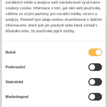
sociálních médií a analýze naší návštěvnosti využíváme
soubory cookie. Informace o tom, jak náš web používáte,
sdílíme se svými partnery pro sociální média, inzerci a
analýzy. Partneři tyto údaje mohou zkombinovat s dalšími
informacemi, které jste jim poskytli nebo které získali v
důsledku toho, že používáte jejich služby.
Související produkty
Výběr
Nutné
souhlasu
Preferenční
Statistické
SIEMENS Štítek 3SU1900-
SIEMENS Štítek 3SU1900-
0AN10-0AA0
0AC81-0AA0
Marketingové
Kód ELFETEX
11.279.666
Kód ELFETEX
11.297.604
25,43 Kč/ks
20,58 Kč/ks