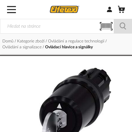
Přihlásit/Regi
Domů
Kategorie zboží
Ovládání a regulace technologií
Ovládání a signalizace
Ovládací hlavice a signálky
Přeskočit
na
konec
galerie
s
obrázky