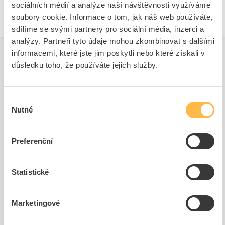
sociálních médií a analýze naší návštěvnosti využíváme
soubory cookie. Informace o tom, jak náš web používáte,
sdílíme se svými partnery pro sociální média, inzerci a
analýzy. Partneři tyto údaje mohou zkombinovat s dalšími
informacemi, které jste jim poskytli nebo které získali v
důsledku toho, že používáte jejich služby.
Související produkty
Výběr
Nutné
souhlasu
Preferenční
Statistické
SIEMENS Držák 3SU1900-
SIEMENS Kontakt
0AG10-0AA0 štítku
3SU1400-1AA10-1BA0
Marketingové
Kód ELFETEX
11.297.859
Kód ELFETEX
11.227.568
25,43 Kč/ks
105,38 Kč/ks