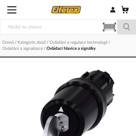
Přihlásit/Regi
Domů
Kategorie zboží
Ovládání a regulace technologií
Ovládání a signalizace
Ovládací hlavice a signálky
Přeskočit
na
konec
galerie
s
obrázky