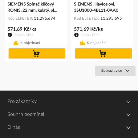
SIEMENS Spínač klíčový
SIEMENS Hlavice ovl.
RONIS, 22 mm, kulatý, pl...
3SU1000-4BL11-0AA0
Kód ELFETEX
11.295.694
Kód ELFETEX
11.295.695
571,69 Kč/ks
571,69 Kč/ks
Cena s DPH
Cena s DPH
K objednání
K objednání
do
do
košíku
košíku
Zobrazit více
Pro zákazníky
Souhrn podmínek
O nás