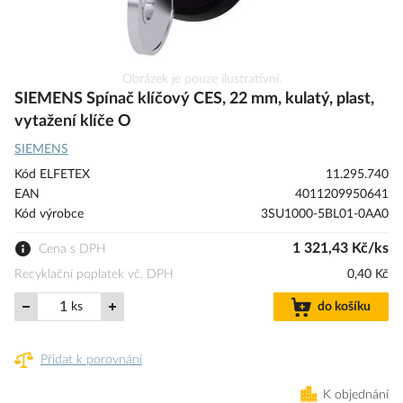
Přeskočit
Obrázek je pouze ilustrativní.
na
SIEMENS Spínač klíčový CES, 22 mm, kulatý, plast,
začátek
vytažení klíče O
galerie
SIEMENS
s
obrázky
Kód ELFETEX
11.295.740
EAN
4011209950641
Kód výrobce
3SU1000-5BL01-0AA0
1 321,43 Kč/ks
Cena s DPH
Recyklační poplatek vč. DPH
0,40 Kč
ks
do košíku
Přidat k porovnání
K objednání