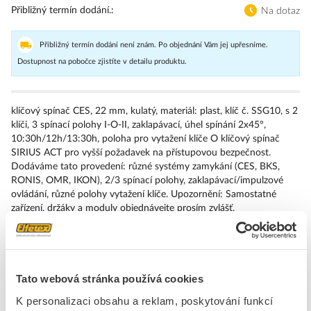
Přibližný termín dodání.
Na dotaz
Přibližný termín dodání není znám. Po objednání Vám jej upřesníme.
Dostupnost na pobočce zjistíte v detailu produktu.
klíčový spínač CES, 22 mm, kulatý, materiál: plast, klíč č. SSG10, s 2
klíči, 3 spínací polohy I-O-II, zaklapávací, úhel spínání 2x45°,
10:30h/12h/13:30h, poloha pro vytažení klíče O klíčový spínač
SIRIUS ACT pro vyšší požadavek na přístupovou bezpečnost.
Dodáváme tato provedení: různé systémy zamykání (CES, BKS,
RONIS, OMR, IKON), 2/3 spínací polohy, zaklapávací/impulzové
ovládání, různé polohy vytažení klíče. Upozornění: Samostatné
zařízení, držáky a moduly objednávejte prosím zvlášť.
Značka
SIEMENS
Tato webová stránka používá cookies
Přední kryty pro přepínače
K personalizaci obsahu a reklam, poskytování funkcí
Druh ochrany ( NEMA)
4X