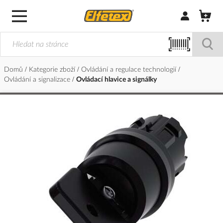
Přihlásit/Regi
Domů
Kategorie zboží
Ovládání a regulace technologií
Ovládání a signalizace
Ovládací hlavice a signálky
Přeskočit
na
konec
galerie
s
obrázky