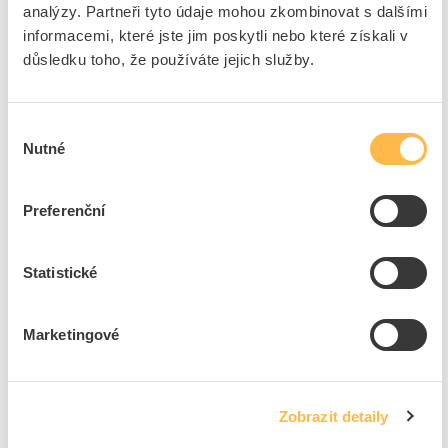
analýzy. Partneři tyto údaje mohou zkombinovat s dalšími
Související produkty
informacemi, které jste jim poskytli nebo které získali v
důsledku toho, že používáte jejich služby.
Výběr
Nutné
souhlasu
SIEMENS Kontakt
SIEMENS Štítek
Preferenční
3SU1400-1AA10-1EA0
3SU1900-0AN10-0AA0
Kód ELFETEX
11.297.147
Kód ELFETEX
11.279.666
Statistické
237,40 Kč/ks
25,43 Kč/ks
Cena s DPH
Cena s DPH
K objednání
K objednání
Marketingové
do
do
košíku
košíku
Zobrazit detaily
Zobrazit více