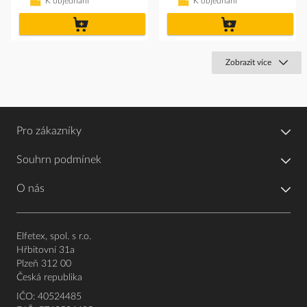
K objednání
K objednání
do
do
košíku
košíku
Zobrazit více
Pro zákazníky
Souhrn podmínek
O nás
Elfetex, spol. s r.o.
Hřbitovní 31a
Plzeň 312 00
Česká republika
IČO: 40524485