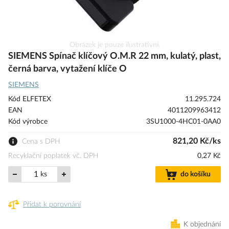
Přeskočit
Obrázek je pouze ilustrativní.
na
SIEMENS Spínač klíčový O.M.R 22 mm, kulatý, plast,
začátek
černá barva, vytažení klíče O
galerie
SIEMENS
s
obrázky
Kód ELFETEX
11.295.724
EAN
4011209963412
Kód výrobce
3SU1000-4HC01-0AA0
821,20 Kč/ks
Cena s DPH
Recyklační poplatek vč. DPH
0,27 Kč
ks
do košíku
Přidat k porovnání
K objednání