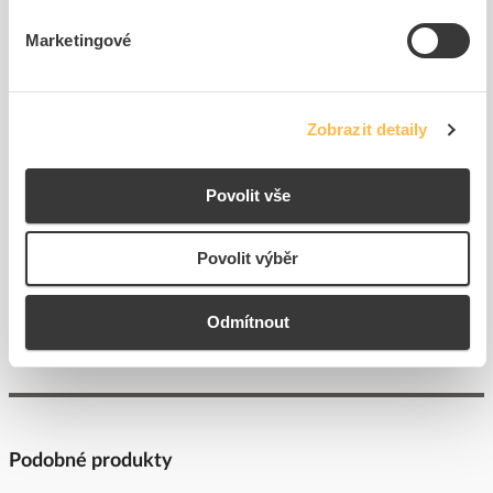
Marketingové
SIEMENS Krytka ochranný
SIEMENS Držák 3SU1500-
silikonová pro tlačítko...
0AA10-0AA0 tlačíka
Kód ELFETEX
11.297.907
Kód ELFETEX
11.237.484
Zobrazit detaily
758,21 Kč/ks
50,87 Kč/ks
Cena s DPH
Cena s DPH
Povolit vše
K objednání
K objednání
do
do
Povolit výběr
košíku
košíku
Zobrazit více
Odmítnout
Podobné produkty