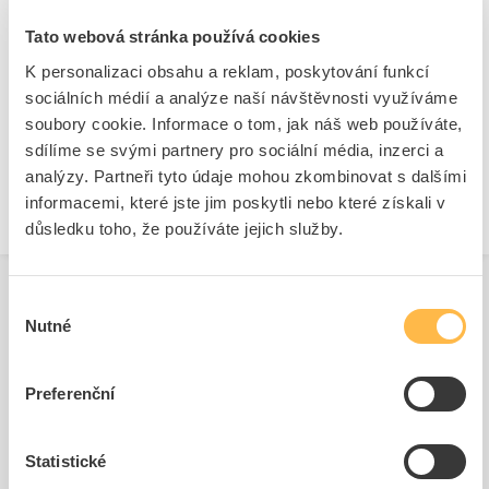
Značka
SIEMENS
Tato webová stránka používá cookies
K personalizaci obsahu a reklam, poskytování funkcí
sociálních médií a analýze naší návštěvnosti využíváme
Čelní kryty pro hřibová tlačítka
soubory cookie. Informace o tom, jak náš web používáte,
Stupeň krytí (IP)
IP67/IP69K
sdílíme se svými partnery pro sociální média, inzerci a
Druh ochrany ( NEMA)
13
analýzy. Partneři tyto údaje mohou zkombinovat s dalšími
informacemi, které jste jim poskytli nebo které získali v
důsledku toho, že používáte jejich služby.
Výběr
Nutné
souhlasu
Související produkty
Preferenční
Statistické