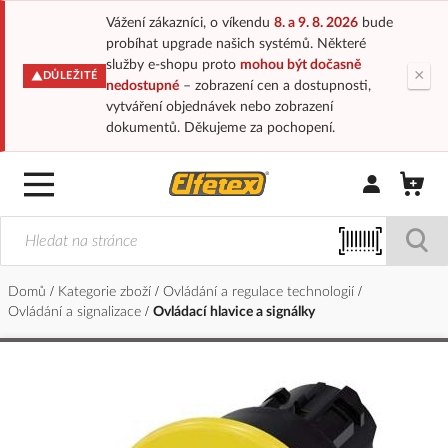
Vážení zákazníci, o víkendu
8. a 9. 8. 2026
bude
probíhat upgrade našich systémů. Některé
služby e-shopu proto
mohou být dočasně
×
DŮLEŽITÉ
nedostupné
– zobrazení cen a dostupnosti,
vytváření objednávek nebo zobrazení
dokumentů. Děkujeme za pochopení.
Přihlásit/Regi
Domů
Kategorie zboží
Ovládání a regulace technologií
Ovládání a signalizace
Ovládací hlavice a signálky
Přeskočit
na
konec
galerie