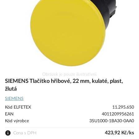
s
obrázky
Přeskočit
Obrázek je pouze ilustrativní.
na
SIEMENS Tlačítko hřibové, 22 mm, kulaté, plast,
začátek
žlutá
galerie
SIEMENS
s
obrázky
Kód ELFETEX
11.295.650
EAN
4011209956261
Kód výrobce
3SU1000-1BA30-0AA0
423,92 Kč/ks
Cena s DPH