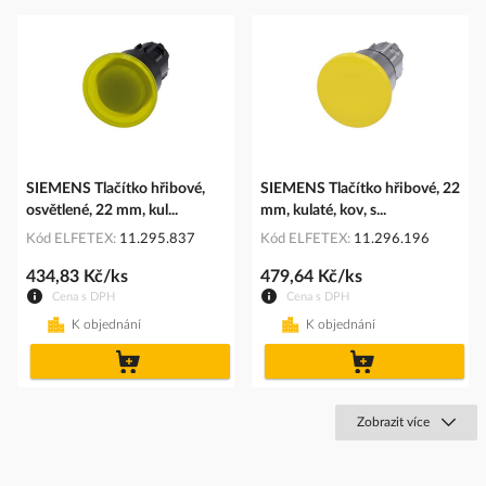
SIEMENS Tlačítko hřibové,
SIEMENS Tlačítko hřibové, 22
osvětlené, 22 mm, kul...
mm, kulaté, kov, s...
Kód ELFETEX
11.295.837
Kód ELFETEX
11.296.196
434,83 Kč/ks
479,64 Kč/ks
Cena s DPH
Cena s DPH
K objednání
K objednání
do
do
košíku
košíku
Zobrazit více