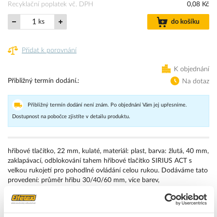
Recyklační poplatek vč. DPH
0,08 Kč
ks
do košíku
Přidat k porovnání
K objednání
Přibližný termín dodání.
Na dotaz
Přibližný termín dodání není znám. Po objednání Vám jej upřesníme.
Dostupnost na pobočce zjistíte v detailu produktu.
hřibové tlačítko, 22 mm, kulaté, materiál: plast, barva: žlutá, 40 mm,
zaklapávací, odblokování tahem hřibové tlačítko SIRIUS ACT s
velkou rukojetí pro pohodlné ovládání celou rukou. Dodáváme tato
provedení: průměr hřibu 30/40/60 mm, více barev,
prosvětlené/neprosvětlené, zaklapávací/impulzové ovládání,
odblokování tahem/otočením. Upozornění: Samostatné zařízení,
držáky a moduly objednávejte prosím zvlášť.