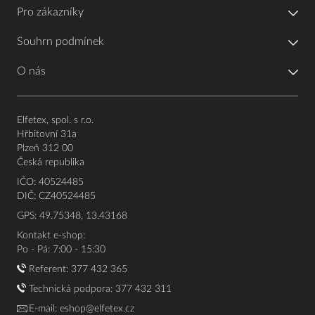
Pro zákazníky
Souhrn podmínek
O nás
Elfetex, spol. s r.o.
Hřbitovní 31a
Plzeň 312 00
Česká republika
IČO: 40524485
DIČ: CZ40524485
GPS: 49.75348, 13.43168
Kontakt e-shop:
Po - Pá: 7:00 - 15:30
Referent:
377 432 365
Technická podpora: 377 432 311
E-mail:
eshop@elfetex.cz