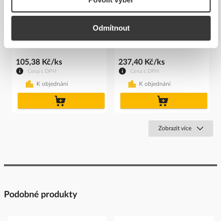
SIEMENS Kontakt
SIEMENS Kontakt
Odmítnout
3SU1400-1AA10-1BA0
3SU1400-1AA10-1EA0
Kód ELFETEX
11.227.568
Kód ELFETEX
11.297.147
105,38 Kč/ks
237,40 Kč/ks
Cena s DPH
Cena s DPH
K objednání
K objednání
do
do
košíku
košíku
Zobrazit více
Podobné produkty