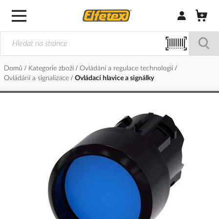
Přihlásit/Regi
Domů
Kategorie zboží
Ovládání a regulace technologií
Ovládání a signalizace
Ovládací hlavice a signálky
Přeskočit
na
konec
galerie
s
obrázky