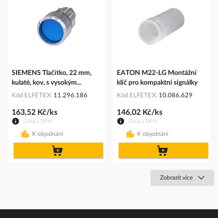
SIEMENS Tlačítko, 22 mm,
EATON M22-LG Montážní
kulaté, kov, s vysokým...
klíč pro kompaktní signálky
Kód ELFETEX
11.296.186
Kód ELFETEX
10.086.629
163,52 Kč/ks
146,02 Kč/ks
Cena s DPH
Cena s DPH
K objednání
K objednání
do
do
košíku
košíku
Zobrazit více