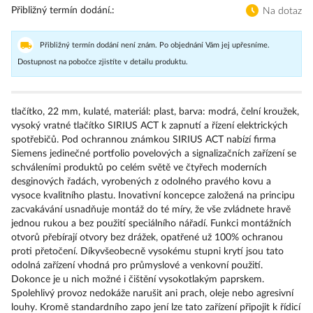
Přibližný termín dodání.
Na dotaz
Přibližný termín dodání není znám. Po objednání Vám jej upřesníme.
Dostupnost na pobočce zjistíte v detailu produktu.
tlačítko, 22 mm, kulaté, materiál: plast, barva: modrá, čelní kroužek,
vysoký vratné tlačítko SIRIUS ACT k zapnutí a řízení elektrických
spotřebičů. Pod ochrannou známkou SIRIUS ACT nabízí firma
Siemens jedinečné portfolio povelových a signalizačních zařízení se
schváleními produktů po celém světě ve čtyřech moderních
desginových řadách, vyrobených z odolného pravého kovu a
vysoce kvalitního plastu. Inovativní koncepce založená na principu
zacvakávání usnadňuje montáž do té míry, že vše zvládnete hravě
jednou rukou a bez použití speciálního nářadí. Funkci montážních
otvorů přebírají otvory bez drážek, opatřené už 100% ochranou
proti přetočení. Díkyvšeobecně vysokému stupni krytí jsou tato
odolná zařízení vhodná pro průmyslové a venkovní použití.
Dokonce je u nich možné i čištění vysokotlakým paprskem.
Spolehlivý provoz nedokáže narušit ani prach, oleje nebo agresivní
louhy. Kromě standardního zapo jení lze tato zařízení připojit k řídicí