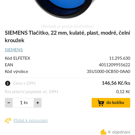
Přeskočit
Obrázek je pouze ilustrativní.
na
SIEMENS Tlačítko, 22 mm, kulaté, plast, modré, čelní
začátek
kroužek
galerie
SIEMENS
s
obrázky
Kód ELFETEX
11.295.630
EAN
4011209955622
Kód výrobce
3SU1000-0CB50-0AA0
146,56 Kč/ks
Cena s DPH
Recyklační poplatek vč. DPH
0,12 Kč
ks
do košíku
Přidat k porovnání
K objednání