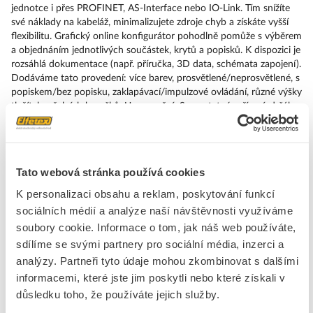
jednotce i přes PROFINET, AS-Interface nebo IO-Link. Tím snížíte
své náklady na kabeláž, minimalizujete zdroje chyb a získáte vyšší
flexibilitu. Grafický online konfigurátor pohodlně pomůže s výběrem
a objednáním jednotlivých součástek, krytů a popisků. K dispozici je
rozsáhlá dokumentace (např. příručka, 3D data, schémata zapojení).
Dodáváme tato provedení: více barev, prosvětlené/neprosvětlené, s
popiskem/bez popisku, zaklapávací/impulzové ovládání, různé výšky
tlačítek a čelních kroužků. Upozornění: Samostatné zařízení, držáky
a moduly objednávejte prosím zvlášť. SIRIUS ACT – Performance in
Action při udělování příkazů a hlášení. Jednoduše smontovatelný,
jednoduše silný, jednoduše perfektní.
Tato webová stránka používá cookies
Značka
SIEMENS
K personalizaci obsahu a reklam, poskytování funkcí
sociálních médií a analýze naší návštěvnosti využíváme
Přední kryty pro tlačítka
soubory cookie. Informace o tom, jak náš web používáte,
sdílíme se svými partnery pro sociální média, inzerci a
Průměr otvoru
22.3 mm
analýzy. Partneři tyto údaje mohou zkombinovat s dalšími
Barva tlačítka
Modrý
informacemi, které jste jim poskytli nebo které získali v
Počet řídicích bodů
1
důsledku toho, že používáte jejich služby.
Design tlačítka
Ostatní, jiné