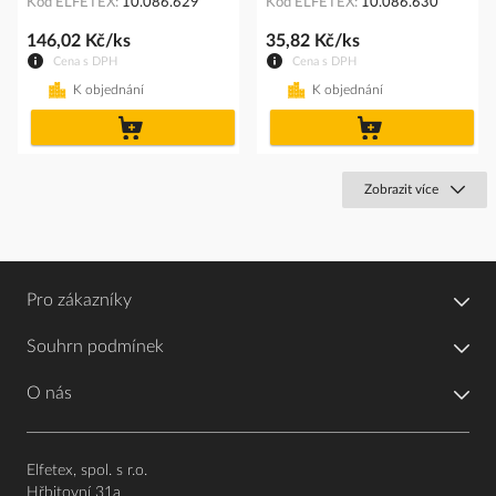
Kód ELFETEX
10.086.629
Kód ELFETEX
10.086.630
146,02 Kč/ks
35,82 Kč/ks
Cena s DPH
Cena s DPH
K objednání
K objednání
do
do
košíku
košíku
Zobrazit více
Pro zákazníky
Souhrn podmínek
O nás
Elfetex, spol. s r.o.
Hřbitovní 31a