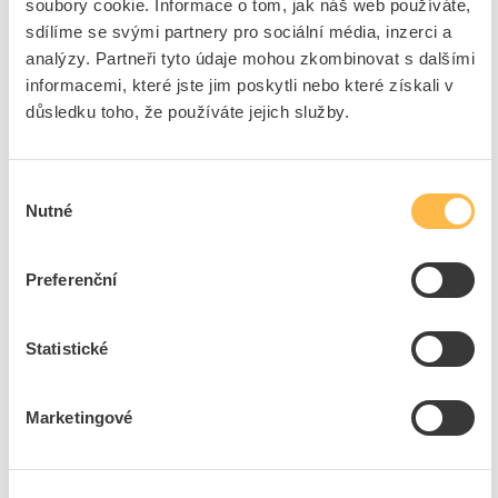
soubory cookie. Informace o tom, jak náš web používáte,
sdílíme se svými partnery pro sociální média, inzerci a
analýzy. Partneři tyto údaje mohou zkombinovat s dalšími
Tlačítka, kompletní přístroje
informacemi, které jste jim poskytli nebo které získali v
Průměr otvoru
16 mm
důsledku toho, že používáte jejich služby.
Barva tlačítka
Zelená
Možnost osvětlení
Ano
Výběr
Počet řídicích bodů
1
Nutné
souhlasu
Design tlačítka
Vysoký
Barva přední kroužek
Černá
Preferenční
Typ elektrického připojení
Plochý konektor
Šířka otvoru
19 mm
Výška otvoru
12 mm
Statistické
Stupeň krytí (IP)
IP65
Materiál předního kroužku
Plast
Marketingové
S čelním kroužkem
Ano
Počet spínacích kontaktů
1