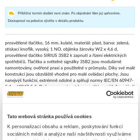
Přibližný termín dodání není znám. Po objednání Vám jej upřesníme.
Dostupnost na pobočce zjistíte v detailu produktu.
prosvětlené tlačítko, 16 mm, kulaté, materiál: plast, barva: zelená,
stiskací knoflík, vysoký, 1 NO, objímka žárovky W2 x 4,6 d,
prosvětlené tlačítko SIRIUS 3SB2 k zapnutí a řízení elektrických
spotřebičů. Tlačítka a světelné signálky 3SB2 jsou modulárně
namontovány, ověřené praxí a použitelné v průmyslu. Díky své malé
konstrukci jsou obzvláště vhodné pro malé ovládací plochy. Jsou
nanejvýš funkční, extrémně odolné a splňují normy IEC/EN 60947-
5-1 a 60947-5-5. Dají se namontovat bez použití speciálního nářadí
a ve vysoké hustotě uspořádání. Dodáváme tato provedení: více
barev, prosvětlené/neprosvětlené, s popiskem/bez popisku,
zaklapávací/impulzové ovládání a různé výšky tlačítek. Upozornění:
Kompletní přístroj, dodávka včetně držáků a spínacího prvku
Tato webová stránka používá cookies
(spínacích prvků). 3SB2 – prostorově úsporný, praxí ověřený a
vhodný pro průmyslové použití!
K personalizaci obsahu a reklam, poskytování funkcí
sociálních médií a analýze naší návštěvnosti využíváme
Značka
SIEMENS