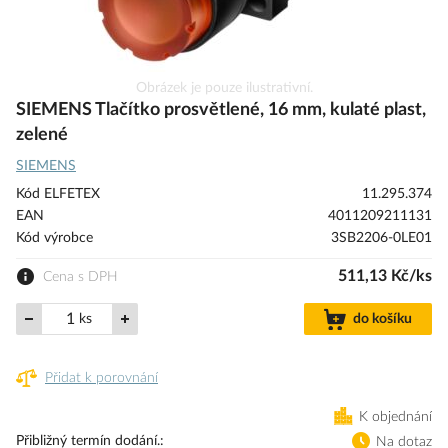
Přeskočit
Obrázek je pouze ilustrativní.
na
SIEMENS Tlačítko prosvětlené, 16 mm, kulaté plast,
začátek
zelené
galerie
SIEMENS
s
obrázky
Kód ELFETEX
11.295.374
EAN
4011209211131
Kód výrobce
3SB2206-0LE01
511,13 Kč/ks
Cena s DPH
ks
do košíku
Přidat k porovnání
K objednání
Přibližný termín dodání.
Na dotaz