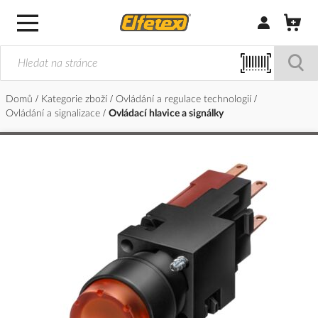
Přihlásit/Regi
Domů
Kategorie zboží
Ovládání a regulace technologií
Ovládání a signalizace
Ovládací hlavice a signálky
Přeskočit
na
konec
galerie
s
obrázky