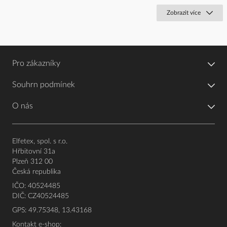
Zobrazit více
Pro zákazníky
Souhrn podmínek
O nás
Elfetex, spol. s r.o.
Hřbitovní 31a
Plzeň 312 00
Česká republika
IČO: 40524485
DIČ: CZ40524485
GPS: 49.75348, 13.43168
Kontakt e-shop: