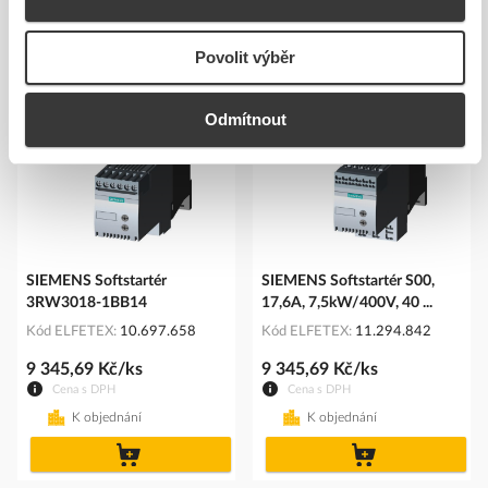
Povolit výběr
Podobné produkty
Odmítnout
SIEMENS Softstartér
SIEMENS Softstartér S00,
3RW3018-1BB14
17,6A, 7,5kW/400V, 40 ...
Kód ELFETEX
10.697.658
Kód ELFETEX
11.294.842
9 345,69 Kč/ks
9 345,69 Kč/ks
Cena s DPH
Cena s DPH
K objednání
K objednání
do
do
košíku
košíku