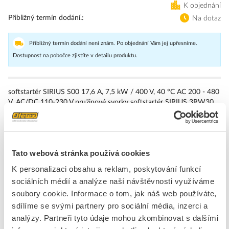
K objednání
Přibližný termín dodání.
Na dotaz
Přibližný termín dodání není znám. Po objednání Vám jej upřesníme.
Dostupnost na pobočce zjistíte v detailu produktu.
softstartér SIRIUS S00 17,6 A, 7,5 kW / 400 V, 40 °C AC 200 - 480
V, AC/DC 110-230 V pružinové svorky softstartér SIRIUS 3RW30
pro standardní aplikace k pozvolnému rozběhu třífázových
asynchronních motorů. Plynulé spouštění, snižování proudových
špiček, zamezení kolísání síťového napětí v rozběhu, odlehčení
napájecí sítě, snížení mechanického zatížení v pohonu, výrazná
Tato webová stránka používá cookies
úspora místa a zapojení oproti spouštěčům s kombinací hvězda-
trojúhelník a měničům frekvence, bezúdržbové zapojení a velice
K personalizaci obsahu a reklam, poskytování funkcí
snadná manipulace. Integrovaný bypass umožňuje velice kompaktní
sociálních médií a analýze naší návštěvnosti využíváme
konstrukci a stará se o menší zahřívání ve skříňovém rozvaděči.
soubory cookie. Informace o tom, jak náš web používáte,
Schválení po celém světě (např. IEC a UL/CSA). Dostupné jsou
softstartéry 3RW pro sítě do 690 V ve velkém rozsahu výkonu s
sdílíme se svými partnery pro sociální média, inzerci a
různými řídicími napětími a průběžně se šroubovou a pružinovou
analýzy. Partneři tyto údaje mohou zkombinovat s dalšími
svorkou. U 3RW30/40 existují dodatečné varianty s řídicím