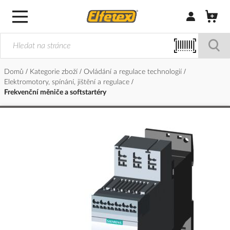
Přihlásit/Regi
Domů
Kategorie zboží
Ovládání a regulace technologií
Elektromotory, spínání, jištění a regulace
Frekvenční měniče a softstartéry
Přeskočit
na
konec
galerie
s
obrázky