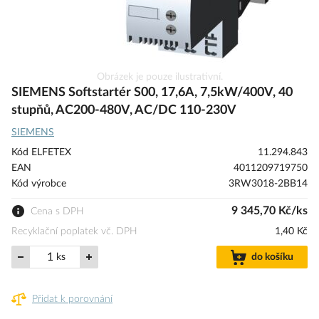
Přeskočit
Obrázek je pouze ilustrativní.
na
SIEMENS Softstartér S00, 17,6A, 7,5kW/400V, 40
začátek
stupňů, AC200-480V, AC/DC 110-230V
galerie
SIEMENS
s
obrázky
Kód ELFETEX
11.294.843
EAN
4011209719750
Kód výrobce
3RW3018-2BB14
9 345,70 Kč/ks
Cena s DPH
Recyklační poplatek vč. DPH
1,40 Kč
ks
do košíku
Přidat k porovnání