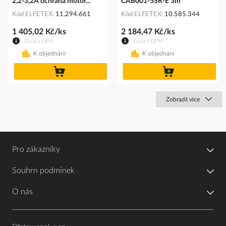
2,2-3,2A ochrana motor...
CAB001-5SR-E 3m
Kód ELFETEX
11.294.661
Kód ELFETEX
10.585.344
1 405,02 Kč/ks
2 184,47 Kč/ks
Cena s DPH
Cena s DPH
K objednání
K objednání
do
do
košíku
košíku
Zobrazit více
Pro zákazníky
Souhrn podmínek
O nás