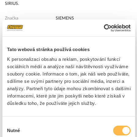
SIRIUS.
Značka
SIEMENS
Tepelné relé
Způsob montáže
Podrobný soupis
Tato webová stránka používá cookies
Počet pomocných
1
K personalizaci obsahu a reklam, poskytování funkcí
spín.kontaktů
sociálních médií a analýze naší návštěvnosti využíváme
Počet pomocných
1
soubory cookie. Informace o tom, jak náš web používáte,
rozp.kontaktů
sdílíme se svými partnery pro sociální média, inzerci a
Třída aktivace
TŘÍDA 10
analýzy. Partneři tyto údaje mohou zkombinovat s dalšími
Typ připojení hlavního
Šroubová svorka
informacemi, které jste jim poskytli nebo které získali v
obvodu
důsledku toho, že používáte jejich služby.
Max. jmenovité provozní
690 V
napětí Ue
Nastavitelný rozsah
2.2 - 3.2 A
Výběr
proudu
Nutné
souhlasu