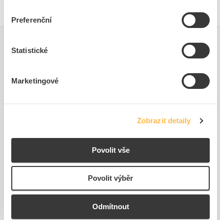
Preferenční
Statistické
Související produkty
Marketingové
Zobrazit detaily
Povolit vše
SIEMENS Adaptér pro
samostatnou montáž pro
Povolit výběr
3RU2...
Kód ELFETEX
11.294.819
Odmítnout
225,29 Kč/ks