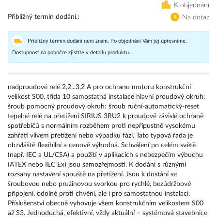
K objednání
Přibližný termín dodání.
Na dotaz
Přibližný termín dodání není znám. Po objednání Vám jej upřesníme.
Dostupnost na pobočce zjistíte v detailu produktu.
nadproudové relé 2,2...3,2 A pro ochranu motoru konstrukční
velikost S00, třída 10 samostatná instalace hlavní proudový okruh:
šroub pomocný proudový okruh: šroub ruční-automatický-reset
tepelné relé na přetížení SIRIUS 3RU2 k proudově závislé ochraně
spotřebičů s normálním rozběhem proti nepřípustně vysokému
zahřátí vlivem přetížení nebo výpadku fází. Tato typová řada je
obzvláště flexibilní a cenově výhodná. Schválení po celém světě
(např. IEC a UL/CSA) a použití v aplikacích s nebezpečím výbuchu
(ATEX nebo IEC Ex) jsou samozřejmostí. K dodání s různými
rozsahy nastavení spouště na přetížení. Jsou k dostání se
šroubovou nebo pružinovou svorkou pro rychlé, bezúdržbové
připojení, odolné proti chvění, ale i pro samostatnou instalaci.
Příslušenství obecně vyhovuje všem konstrukčním velikostem S00
až S3. Jednoduchá, efektivní, vždy aktuální – systémová stavebnice