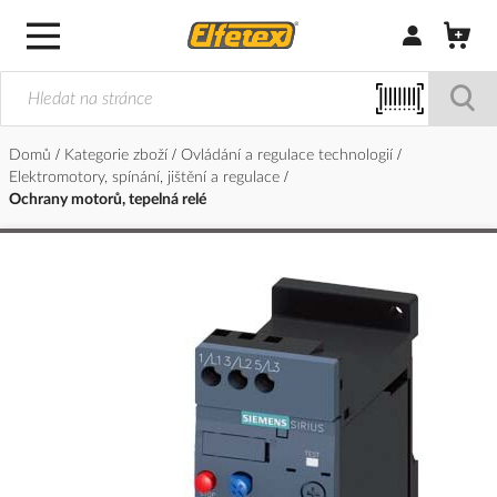
Přihlásit/Regi
Domů
Kategorie zboží
Ovládání a regulace technologií
Elektromotory, spínání, jištění a regulace
Ochrany motorů, tepelná relé
Přeskočit
na
konec
galerie
s
obrázky