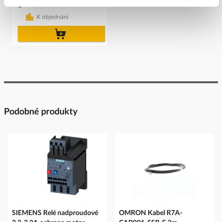
Cena s DPH
K objednání
do
košíku
Podobné produkty
SIEMENS Relé nadproudové
OMRON Kabel R7A-