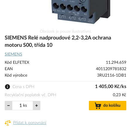
Přeskočit
Obrázek je pouze ilustrativní.
na
SIEMENS Relé nadproudové 2,2-3,2A ochrana
začátek
motoru S00, třída 10
galerie
SIEMENS
s
obrázky
Kód ELFETEX
11.294.659
EAN
4011209781832
Kód výrobce
3RU2116-1DB1
1 405,00 Kč/ks
Cena s DPH
Recyklační poplatek vč. DPH
0,23 Kč
ks
do košíku
Přidat k porovnání