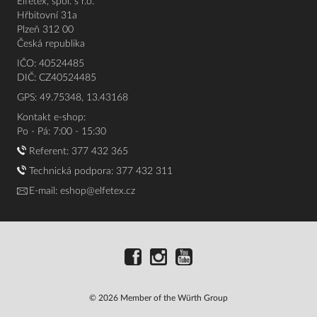
Elfetex, spol. s r.o.
Hřbitovní 31a
Plzeň 312 00
Česká republika
IČO: 40524485
DIČ: CZ40524485
GPS: 49.75348, 13.43168
Kontakt e-shop:
Po - Pá: 7:00 - 15:30
Referent:
377 432 365
Technická podpora: 377 432 311
E-mail:
eshop@elfetex.cz
© 2026 Member of the Würth Group