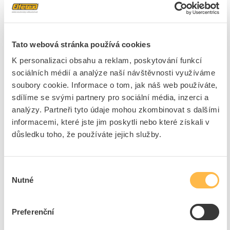
Stykače 3RT25 jsou klimaticky odolné a schváleny po celém světě
(např. IEC a UL/CSA). Jsou k dostání v různých konstrukčních
velikostech a ve velkém rozsahu výkonu v ovládání AC a DC. Vedle
techniky se šroubovou svorkou jsou k dispozici též přístroje
Tato webová stránka používá cookies
průchozí s pružinovou svorkou pro rychlé, bezúdržbové připojení,
K personalizaci obsahu a reklam, poskytování funkcí
odolné proti chvění. Rozsáhlé příslušenství, jako jsou např.
pomocné kontakty, pomocné spouště atd., je jednotné pro všechny
sociálních médií a analýze naší návštěvnosti využíváme
konstrukční velikosti. Jednoduchá, efektivní, vždy aktuální –
soubory cookie. Informace o tom, jak náš web používáte,
systémová stavebnice SIRIUS.
sdílíme se svými partnery pro sociální média, inzerci a
analýzy. Partneři tyto údaje mohou zkombinovat s dalšími
Značka
SIEMENS
informacemi, které jste jim poskytli nebo které získali v
důsledku toho, že používáte jejich služby.
Výkonové stykače pro střídavý proud
Vhodné pro modulární
Ano
Výběr
instalaci
Nutné
souhlasu
Jmenovitý výkon při AC3,
11 kW
400 V
Počet hlavních
2
Preferenční
spín.kontaktů