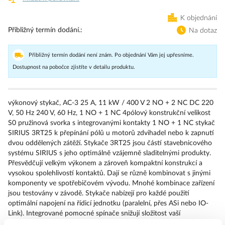
K objednání
Přibližný termín dodání.
Na dotaz
Přibližný termín dodání není znám. Po objednání Vám jej upřesníme.
Dostupnost na pobočce zjistíte v detailu produktu.
výkonový stykač, AC-3 25 A, 11 kW / 400 V 2 NO + 2 NC DC 220
V, 50 Hz 240 V, 60 Hz, 1 NO + 1 NC 4pólový konstrukční velikost
S0 pružinová svorka s integrovanými kontakty 1 NO + 1 NC stykač
SIRIUS 3RT25 k přepínání pólů u motorů zdvihadel nebo k zapnutí
dvou oddělených zátěží. Stykače 3RT25 jsou částí stavebnicového
systému SIRIUS s jeho optimálně vzájemně sladitelnými produkty.
Přesvědčují velkým výkonem a zároveň kompaktní konstrukcí a
vysokou spolehlivostí kontaktů. Dají se různě kombinovat s jinými
komponenty ve spotřebičovém vývodu. Mnohé kombinace zařízení
jsou testovány v závodě. Stykače nabízejí pro každé použití
optimální napojení na řídicí jednotku (paralelní, přes ASi nebo IO-
Link). Integrované pomocné spínače snižují složitost vaší
konstrukce. Přípojky na čelní straně umožňují jednoduché zapojení.