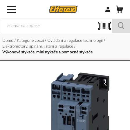
Přihlásit/Regi
Domů
Kategorie zboží
Ovládání a regulace technologií
Elektromotory, spínání, jištění a regulace
Výkonové stykače, ministykače a pomocné stykače
Přeskočit
na
konec
galerie
s
obrázky