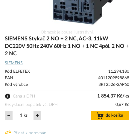
Přeskočit
Obrázek je pouze ilustrativní.
na
SIEMENS Stykač 2 NO + 2 NC, AC-3, 11kW
začátek
DC220V 50Hz 240V 60Hz 1 NO + 1 NC 4pól. 2 NO +
galerie
2 NC
s
obrázky
SIEMENS
Kód ELFETEX
11.294.180
EAN
4011209898868
Kód výrobce
3RT2526-2AP60
1 854,37 Kč/ks
Cena s DPH
Recyklační poplatek vč. DPH
0,67 Kč
ks
do košíku
Přidat k porovnání