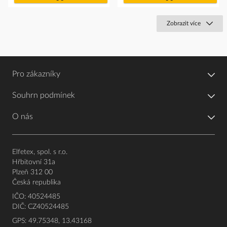
košíku
košíku
Zobrazit více
Pro zákazníky
Souhrn podmínek
O nás
Elfetex, spol. s r.o.
Hřbitovní 31a
Plzeň 312 00
Česká republika
IČO: 40524485
DIČ: CZ40524485
GPS: 49.75348, 13.43168