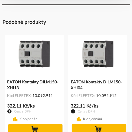
Podobné produkty
EATON Kontakty DILM150-
EATON Kontakty DILM150-
XHI13
XHI04
Kód ELFETEX
10.092.911
Kód ELFETEX
10.092.912
322,11 Kč/ks
322,11 Kč/ks
Cena s DPH
Cena s DPH
K objednání
K objednání
do
do