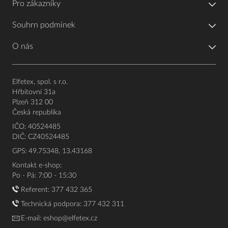
Pro zákazníky
Souhrn podmínek
O nás
Elfetex, spol. s r.o.
Hřbitovní 31a
Plzeň 312 00
Česká republika
IČO: 40524485
DIČ: CZ40524485
GPS: 49.75348, 13.43168
Kontakt e-shop:
Po - Pá: 7:00 - 15:30
Referent:
377 432 365
Technická podpora: 377 432 311
E-mail:
eshop@elfetex.cz