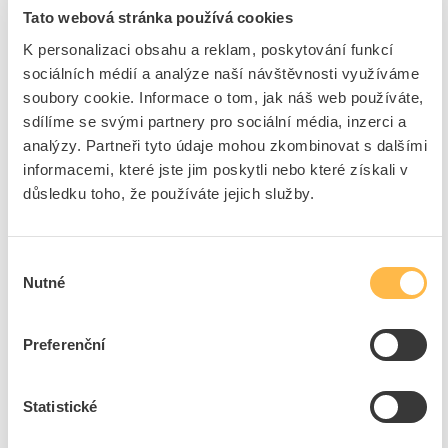
Tato webová stránka používá cookies
Nouzová svítidla
K personalizaci obsahu a reklam, poskytování funkcí
Způsob montáže
Instalace
sociálních médií a analýze naší návštěvnosti využíváme
Vhodné pro typ
Ostatní, jiné
soubory cookie. Informace o tom, jak náš web používáte,
označování
sdílíme se svými partnery pro sociální média, inzerci a
Monitorovací zařízení
Bez
analýzy. Partneři tyto údaje mohou zkombinovat s dalšími
Napájení
Decentralizovaný (jednotlivá baterie)
informacemi, které jste jim poskytli nebo které získali v
Typ baterie
Ostatní, jiné
důsledku toho, že používáte jejich služby.
Světelný zdroj
LED nevyměnitelná
Se světelným zdrojem
Ano
Výběr
Objímka
Ostatní, jiné
Nutné
souhlasu
Materiál pouzdra
Plast
Barva těla
Bílá
Preferenční
Materiál krytu
Plast, transparentní
Druh napětí
DC
Statistické
Stupeň krytí (IP)
IP20
třída ochrany
II