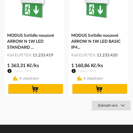
MODUS Svítidlo nouzové
MODUS Svítidlo nouzové
ARROW N 1W LED
ARROW N 1W LED BASIC
STANDARD ...
IP4...
Kód ELFETEX
11.233.419
Kód ELFETEX
11.233.420
1 363,31 Kč/ks
1 160,86 Kč/ks
Cena s DPH
Cena s DPH
K objednání
K objednání
do
do
košíku
košíku
Zobrazit více