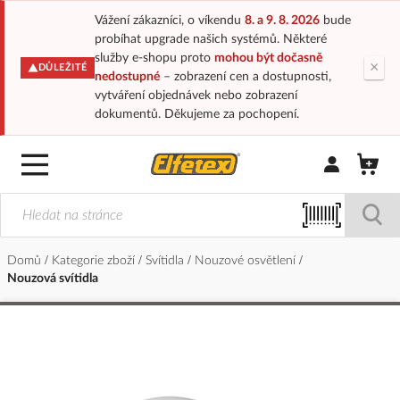
Vážení zákazníci, o víkendu
8. a 9. 8. 2026
bude
probíhat upgrade našich systémů. Některé
služby e-shopu proto
mohou být dočasně
×
DŮLEŽITÉ
nedostupné
– zobrazení cen a dostupnosti,
vytváření objednávek nebo zobrazení
dokumentů. Děkujeme za pochopení.
Přihlásit/Regi
Domů
Kategorie zboží
Svítidla
Nouzové osvětlení
Nouzová svítidla
Přeskočit
na
konec
galerie