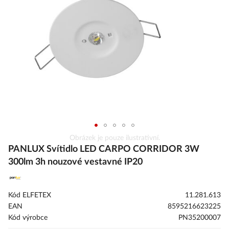
s
obrázky
Přeskočit
Obrázek je pouze ilustrativní.
na
PANLUX Svítidlo LED CARPO CORRIDOR 3W
začátek
300lm 3h nouzové vestavné IP20
galerie
s
obrázky
Kód ELFETEX
11.281.613
EAN
8595216623225
Kód výrobce
PN35200007