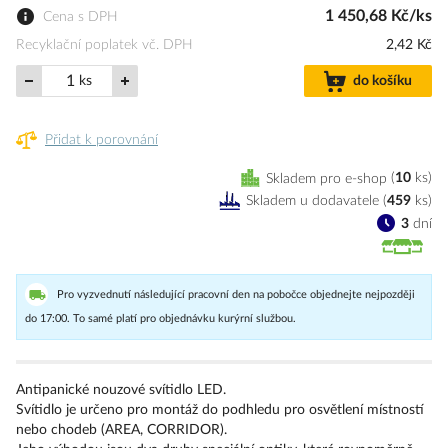
1 450,68 Kč/ks
Cena s DPH
Recyklační poplatek vč. DPH
2,42 Kč
ks
do košíku
Přidat k porovnání
Skladem pro e-shop
10
ks
Skladem u dodavatele
(
459
ks
)
3
dní
Pro vyzvednutí následující pracovní den na pobočce objednejte nejpozději
do 17:00. To samé platí pro objednávku kurýrní službou.
Antipanické nouzové svítidlo LED.
Svítidlo je určeno pro montáž do podhledu pro osvětlení místností
nebo chodeb (AREA, CORRIDOR).