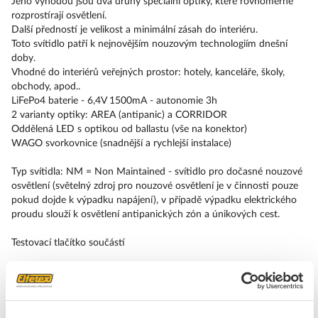
Jeho výhodou jsou dva druhy speciální optiky, které rovnoměrně
rozprostírají osvětlení.
Další předností je velikost a minimální zásah do interiéru.
Toto svítidlo patří k nejnovějším nouzovým technologiím dnešní
doby.
Vhodné do interiérů veřejných prostor: hotely, kanceláře, školy,
obchody, apod..
LiFePo4 baterie - 6,4V 1500mA - autonomie 3h
2 varianty optiky: AREA (antipanic) a CORRIDOR
Oddělená LED s optikou od ballastu (vše na konektor)
WAGO svorkovnice (snadnější a rychlejší instalace)
Typ svítidla: NM = Non Maintained - svítidlo pro dočasné nouzové
osvětlení (světelný zdroj pro nouzové osvětlení je v činnosti pouze
pokud dojde k výpadku napájení), v případě výpadku elektrického
proudu slouží k osvětlení antipanických zón a únikových cest.
Testovací tlačítko součástí
Značka
PANLUX