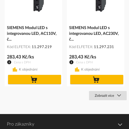
SIEMENS Modul LED s
SIEMENS Modul LED s
integrovanou LED, AC110V,
integrovanou LED, AC230V,
č...
č...
Kód ELFETEX
11.297.219
Kód ELFETEX
11.297.231
283,43 Kč/ks
283,43 Kč/ks
Cena s DPH
Cena s DPH
K objednání
K objednání
do
do
košíku
košíku
Zobrazit více
Pro zákazníky