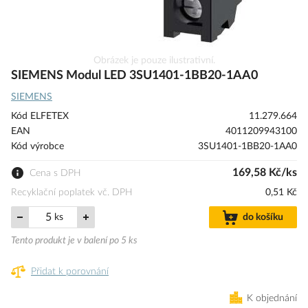
Přeskočit
Obrázek je pouze ilustrativní.
na
SIEMENS Modul LED 3SU1401-1BB20-1AA0
začátek
SIEMENS
galerie
s
Kód ELFETEX
11.279.664
obrázky
EAN
4011209943100
Kód výrobce
3SU1401-1BB20-1AA0
169,58 Kč/ks
Cena s DPH
Recyklační poplatek vč. DPH
0,51 Kč
ks
do košíku
Tento produkt je v balení po 5 ks
Přidat k porovnání
K objednání