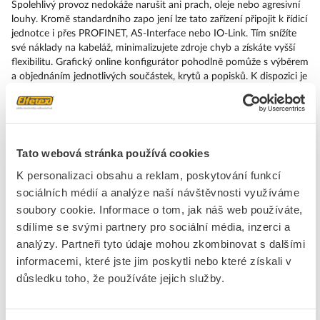
Spolehlivý provoz nedokáže narušit ani prach, oleje nebo agresivní
louhy. Kromě standardního zapo jení lze tato zařízení připojit k řídicí
jednotce i přes PROFINET, AS-Interface nebo IO-Link. Tím snížíte
své náklady na kabeláž, minimalizujete zdroje chyb a získáte vyšší
flexibilitu. Grafický online konfigurátor pohodlně pomůže s výběrem
a objednáním jednotlivých součástek, krytů a popisků. K dispozici je
rozsáhlá dokumentace (např. příručka, 3D data, schémata zapojení).
Dodáváme tato provedení: více barev, různé varianty napětí, různé
způsoby napojení nebo montáže. SIRIUS ACT – Performance in
Action při udělování příkazů a hlášení. Jednoduše smontovatelný,
jednoduše silný, jednoduše perfektní.
Tato webová stránka používá cookies
K personalizaci obsahu a reklam, poskytování funkcí
Značka
SIEMENS
sociálních médií a analýze naší návštěvnosti využíváme
soubory cookie. Informace o tom, jak náš web používáte,
Objímky pro ovladače a signálky
sdílíme se svými partnery pro sociální média, inzerci a
analýzy. Partneři tyto údaje mohou zkombinovat s dalšími
Objímka
Bez
informacemi, které jste jim poskytli nebo které získali v
S integrovanou diodou
Ano
důsledku toho, že používáte jejich služby.
Barva světla zdroje
Červená
Světelný zdroj
LED