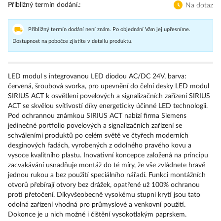
Přibližný termín dodání.
Na dotaz
Přibližný termín dodání není znám. Po objednání Vám jej upřesníme.
Dostupnost na pobočce zjistíte v detailu produktu.
LED modul s integrovanou LED diodou AC/DC 24V, barva:
červená, šroubová svorka, pro upevnění do čelní desky LED modul
SIRIUS ACT k osvětlení povelových a signalizačních zařízení SIRIUS
ACT se skvělou svítivostí díky energeticky účinné LED technologii.
Pod ochrannou známkou SIRIUS ACT nabízí firma Siemens
jedinečné portfolio povelových a signalizačních zařízení se
schváleními produktů po celém světě ve čtyřech moderních
desginových řadách, vyrobených z odolného pravého kovu a
vysoce kvalitního plastu. Inovativní koncepce založená na principu
zacvakávání usnadňuje montáž do té míry, že vše zvládnete hravě
jednou rukou a bez použití speciálního nářadí. Funkci montážních
otvorů přebírají otvory bez drážek, opatřené už 100% ochranou
proti přetočení. Díkyvšeobecně vysokému stupni krytí jsou tato
odolná zařízení vhodná pro průmyslové a venkovní použití.
Dokonce je u nich možné i čištění vysokotlakým paprskem.