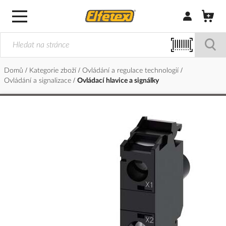
Přihlásit/Regi
Domů
Kategorie zboží
Ovládání a regulace technologií
Ovládání a signalizace
Ovládací hlavice a signálky
Přeskočit
na
konec
galerie
s
obrázky