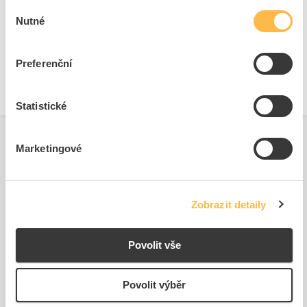
Se světelným zdrojem
Ano
Výběr
Nutné
souhlasu
Typ připojení pomocného
Šroubová svorka
obvodu
Typ napětí pro ovládání
AC / DC
Preferenční
Statistické
Marketingové
Související produkty
Zobrazit detaily
Povolit vše
Povolit výběr