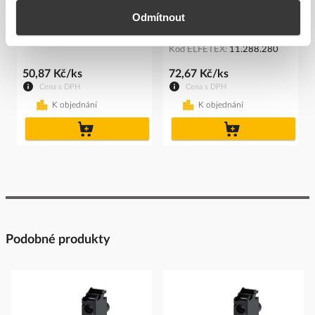
SIEMENS Držák 3SU1500-
SIEMENS Držák 3SU1550-
Odmítnout
0AA10-0AA0 tlačíka
0AA10-0AA0 pro kovová
tla...
Kód ELFETEX
11.237.484
Kód ELFETEX
11.288.280
50,87 Kč/ks
72,67 Kč/ks
Cena s DPH
Cena s DPH
K objednání
K objednání
do
do
košíku
košíku
Podobné produkty