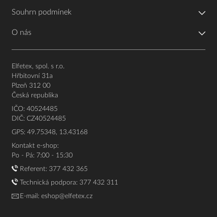
Souhrn podmínek
O nás
Elfetex, spol. s r.o.
Hřbitovní 31a
Plzeň 312 00
Česká republika
IČO: 40524485
DIČ: CZ40524485
GPS: 49.75348, 13.43168
Kontakt e-shop:
Po - Pá: 7:00 - 15:30
Referent:
377 432 365
Technická podpora: 377 432 311
E-mail:
eshop@elfetex.cz