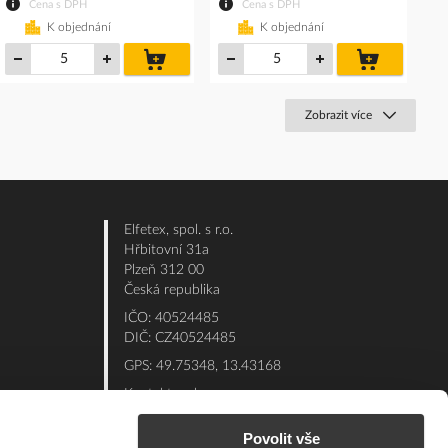
Cena s DPH
Cena s DPH
K objednání
K objednání
do
do
košíku
košíku
Zobrazit více
Elfetex, spol. s r.o.
Hřbitovní 31a
Plzeň 312 00
Česká republika
IČO: 40524485
DIČ: CZ40524485
GPS: 49.75348, 13.43168
Kontakt e-shop:
Po - Pá: 7:00 - 15:30
Povolit vše
Referent:
377 432 365