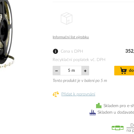
Informační list výrobku
352
Cena s DPH
Recyklační poplatek vč. DPH
m
do
Tento produkt je v balení po 5 m
Přidat k porovnání
Skladem pro e-s
Skladem u dodavate
D
na 