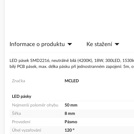
Informace o produktu
Ke stažení
LED pásek SMD2216, neutrálně bílá (4200K), 18W, 300LED, 1530l
bílý PCB pásek, max. délka pásku při jednostranném zapojení: 5m, o
Značka
MCLED
LED pásky
Nejmenší poloměr ohybu
50 mm
Šířka
8 mm
Provedení
Pásmo
Úhel vyzařování
120 °