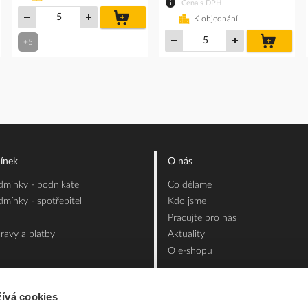
Cena s DPH
do
K objednání
košíku
do
+5
íku
košíku
ínek
O nás
mínky - podnikatel
Co děláme
mínky - spotřebitel
Kdo jsme
Pracujte pro nás
ravy a platby
Aktuality
O e-shopu
ívá cookies