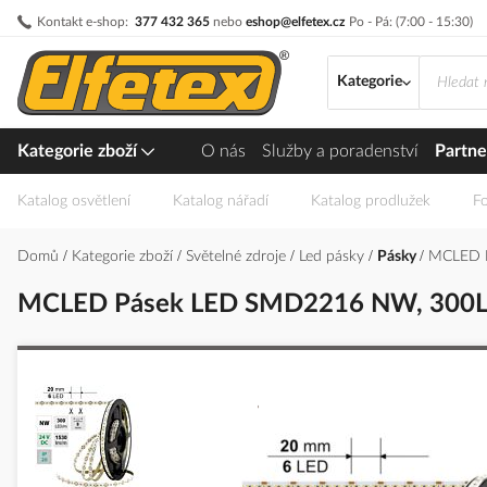
Přejít
Kontakt e-shop:
377 432 365
nebo
eshop@elfetex.cz
Po - Pá: (7:00 - 15:30)
na
obsah
Kategorie
Kategorie zboží
O nás
Služby a poradenství
Partne
Katalog osvětlení
Katalog nářadí
Katalog prodlužek
Fo
Domů
Kategorie zboží
Světelné zdroje
Led pásky
Pásky
MCLED P
MCLED Pásek LED SMD2216 NW, 300LE
Přeskočit
na
konec
galerie
s