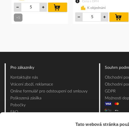
Cena s DPH
do
K objednání
košíku
do
+5
koš
Pro zákazníky
Souhrn podm
Kontaktujte nás
Obchodní pod
Vrácení zboží, reklamace
Obchodní pod
Online formulář pro odstoupení od smlouvy
GDPR
Poškozená zásilka
Možnosti dop
Pobočky
FAQ
Slovník pojmů
Tato webová stránka použ
Mapa webu