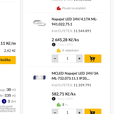
Pouze na poptání
Napaječ LED 24V/4,17A ML-
941.022.75.1
Kód ELFETEX
11.544.891
2 645,28 Kč/ks
,11 Kč/m
Cena s DPH
K objednání
2,42 Kč
do
 košíku
košíku
MCLED Napaječ LED 24V/3A
ML-732.073.11.1 IP20,...
Kód ELFETEX
11.359.791
hop
30
m
582,71 Kč/ks
le
(
135
m
)
Cena s DPH
3
dní
2
ks
ostupné
pobočkách
do