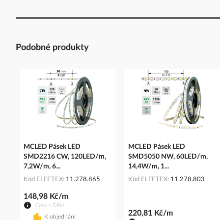
Podobné produkty
MCLED Pásek LED
MCLED Pásek LED
SMD2216 CW, 120LED/m,
SMD5050 NW, 60LED/m,
7,2W/m, 6...
14,4W/m, 1...
Kód ELFETEX
11.278.865
Kód ELFETEX
11.278.803
148,98 Kč/m
Cena s DPH
220,81 Kč/m
K objednání