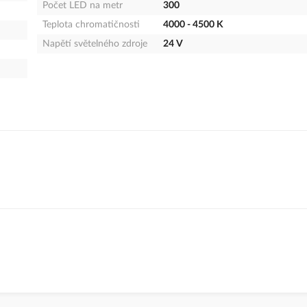
Počet LED na metr
300
Teplota chromatičnosti
4000 - 4500 K
Napětí světelného zdroje
24 V