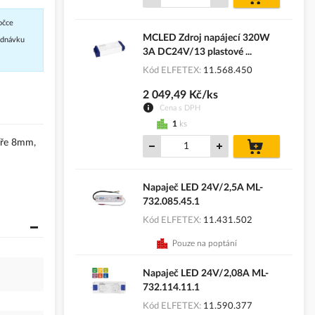
košíku
očce
MCLED Zdroj napájecí 320W
jednávku
3A DC24V/13 plastové ...
Kód ELFETEX
11.568.450
2 049,49 Kč/ks
Cena s DPH
1
ks
íře 8mm,
do
košíku
Napaječ LED 24V/2,5A ML-
732.085.45.1
Kód ELFETEX
11.431.502
Pouze na poptání
Napaječ LED 24V/2,08A ML-
732.114.11.1
Kód ELFETEX
11.590.377