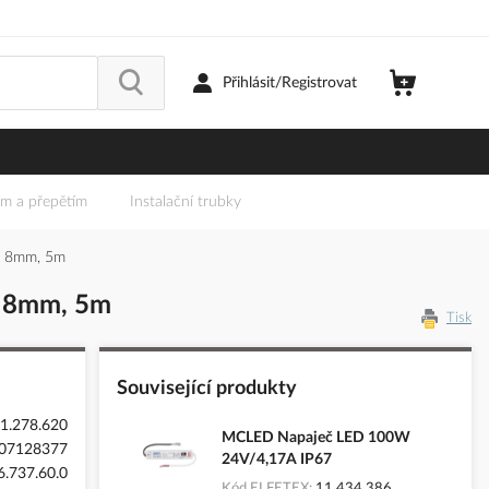
Přihlásit/Registrovat
em a přepětím
Instalační trubky
, 8mm, 5m
 8mm, 5m
Tisk
Související produkty
1.278.620
MCLED Napaječ LED 100W
07128377
24V/4,17A IP67
.737.60.0
Kód ELFETEX
11.434.386