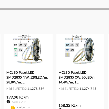
MCLED Pásek LED
MCLED Pásek LED
SMD2835 NW, 120LED/m,
SMD2835 CW, 60LED/m,
28,8W/m, ...
14,4W/m, 1...
Kód ELFETEX
11.278.839
Kód ELFETEX
11.274.743
199,98 Kč/m
Cena s DPH
158,32 Kč/m
K objednání