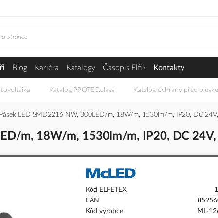
ři
Blog
Kariéra
Katalogy
Časopis Elfík
Kontakty
tovoltaika
Katalog PROTEC.class
Katalog ochrany před blesk
ásek LED SMD2216 NW, 300LED/m, 18W/m, 1530lm/m, IP20, DC 24V
D/m, 18W/m, 1530lm/m, IP20, DC 24V,
Kód ELFETEX
1
EAN
85956
Kód výrobce
ML-126