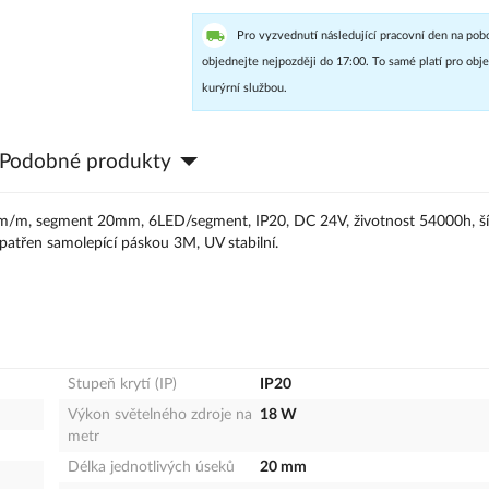
Pro vyzvednutí následující pracovní den na pob
objednejte nejpozději do 17:00. To samé platí pro ob
kurýrní službou.
Podobné produkty
m/m, segment 20mm, 6LED/segment, IP20, DC 24V, životnost 54000h, š
patřen samolepící páskou 3M, UV stabilní.
Stupeň krytí (IP)
IP20
Výkon světelného zdroje na
18 W
metr
Délka jednotlivých úseků
20 mm