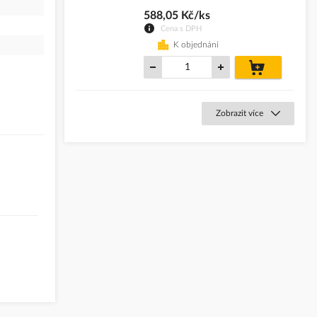
588,05 Kč/ks
Cena s DPH
K objednání
do
košíku
Zobrazit více