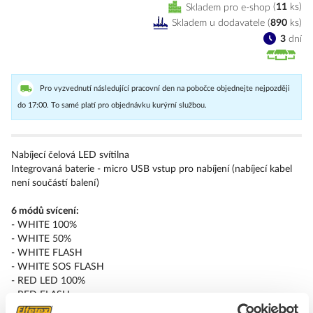
Skladem pro e-shop
11
ks
Skladem u dodavatele
(
890
ks
)
3
dní
Pro vyzvednutí následující pracovní den na pobočce objednejte nejpozději
do 17:00. To samé platí pro objednávku kurýrní službou.
Nabíjecí čelová LED svítilna
Integrovaná baterie - micro USB vstup pro nabíjení (nabíjecí kabel
není součástí balení)
6 módů svícení:
- WHITE 100%
- WHITE 50%
- WHITE FLASH
- WHITE SOS FLASH
- RED LED 100%
- RED FLASH