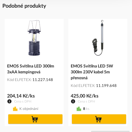
Podobné produkty
EMOS Svítilna LED 300lm
EMOS Svítilna LED 5W
3xAA kempingová
300lm 230V kabel 5m
přenosná
Kód ELFETEX
11.227.148
Kód ELFETEX
11.199.648
204,14 Kč/ks
425,00 Kč/ks
Cena s DPH
Cena s DPH
K objednání
8
ks
do
do
košíku
košíku