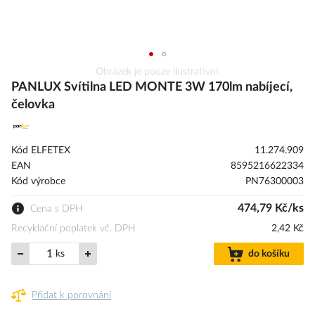
Přeskočit
Obrázek je pouze ilustrativní.
na
PANLUX Svítilna LED MONTE 3W 170lm nabíjecí,
začátek
čelovka
galerie
s
obrázky
Kód ELFETEX
11.274.909
EAN
8595216622334
Kód výrobce
PN76300003
474,79 Kč/ks
Cena s DPH
Recyklační poplatek vč. DPH
2,42 Kč
ks
do košíku
Přidat k porovnání