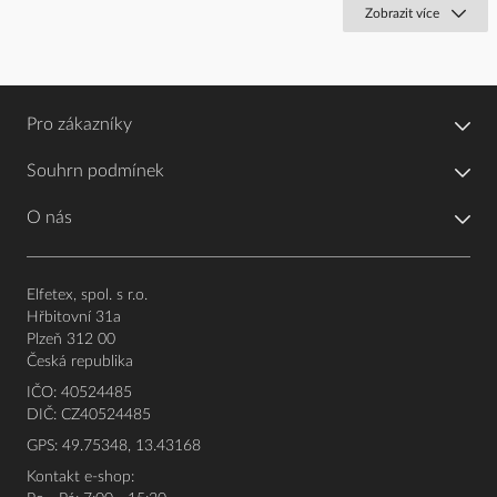
Zobrazit více
Pro zákazníky
Souhrn podmínek
O nás
Elfetex, spol. s r.o.
Hřbitovní 31a
Plzeň 312 00
Česká republika
IČO: 40524485
DIČ: CZ40524485
GPS: 49.75348, 13.43168
Kontakt e-shop: