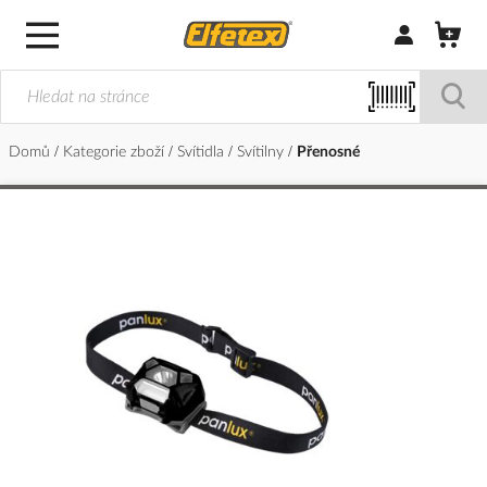
Přihlásit/Regi
Domů
Kategorie zboží
Svítidla
Svítilny
Přenosné
Přeskočit
na
konec
galerie
s
obrázky