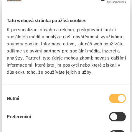
Značka
PANLUX
Tato webová stránka používá cookies
Kapesní svítilny
K personalizaci obsahu a reklam, poskytování funkcí
sociálních médií a analýze naší návštěvnosti využíváme
Provedení
Ostatní, jiné
soubory cookie. Informace o tom, jak náš web používáte,
Typ baterie
Ostatní, jiné
sdílíme se svými partnery pro sociální média, inzerci a
Světelný zdroj
LED nevyměnitelná
analýzy. Partneři tyto údaje mohou zkombinovat s dalšími
Se světelným zdrojem
Ano
informacemi, které jste jim poskytli nebo které získali v
Barva těla
Žlutá
důsledku toho, že používáte jejich služby.
Materiál
Plast
Délka
50 mm
Výběr
Dobíjecí
Ano
Nutné
souhlasu
Baterie součástí dodávky
Ne
Preferenční
+
Odpovědnost za produkt
GPSR Details